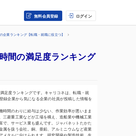
無料会員登録
ログイン
界の企業ランキング【転職・就職に役立つ】
働時間の満足度ランキング
の満足度ランキングです。キャリコネは、転職・就
の登録企業から気になる企業の社員が投稿した情報を
働時間のわりに給与は少ない、作業効率が悪いまま
、三菱重工業などが工場を構え、造船業や機械工業
富で、サービス業も盛んです。ジャパネットたかた
金属を扱う会社。銅、亜鉛、アルミニウムなど産業
アメタルに分けられます。研究開発や製造技術、生