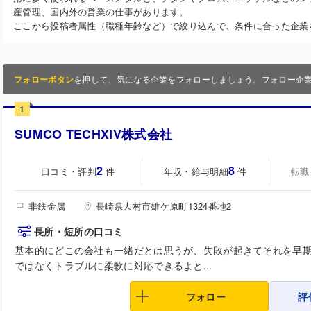
産管理、国内外の営業の仕事があります。
ここから投稿者属性（職種年齢など）で絞り込んで、条件に合った企業
フォローボタン
を押して、気になる企業をフォローしましょう。フォロー企
1
SUMCO TECHXIV株式会社
2
8
口コミ・評判
年収・給与明細
転職
件
件
非鉄金属
長崎県大村市雄ケ原町1324番地2
長所・短所の口コミ
基本的にどこの会社も一緒だとは思うが、失敗が起きてそれを早
ではなくトラブルに柔軟に対応できるよと...
フォロー
評