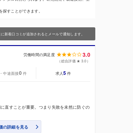
を探すことができます。
業に新着口コミが追加されるとメールで通知します。
3.0
労働時間の満足度
（総合評価 ★ 3.0）
0
5
・中途面接
求人
件
件
期に直すことが重要。つまり失敗を未然に防ぐの
価の詳細を見る