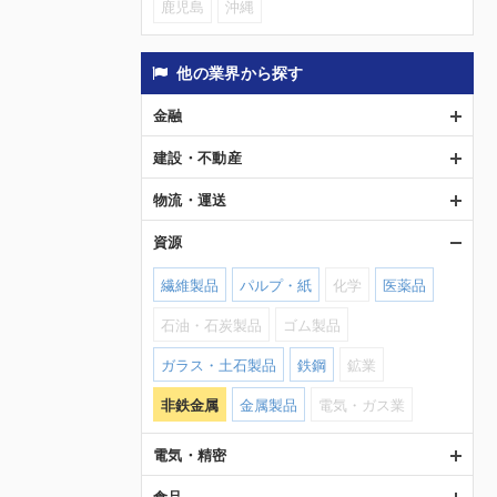
鹿児島
沖縄
他の業界から探す
金融
建設・不動産
物流・運送
資源
繊維製品
パルプ・紙
化学
医薬品
石油・石炭製品
ゴム製品
ガラス・土石製品
鉄鋼
鉱業
非鉄金属
金属製品
電気・ガス業
電気・精密
食品