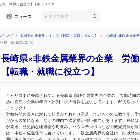
転職・就職に役立つ】
| キャリコネ
ニュース
ンキング
長崎県の企業ランキング【転職・就職に役立つ】
長崎県×非鉄金属業
【転職・就職に役立つ】
長崎県×非鉄金属業界の企業 労
【転職・就職に役立つ】
キャリコネに登録されている長崎県 非鉄金属業界の企業の、労働時間
活に役立つ企業の年収・評判・求人情報を提供しています。60万以上
チェック！
労働時間の長さに対して社員がどれだけ満足しているかの点数です。労
だから残業になる、などの理由で満足度が低い傾向があります。長崎は
が発達。歴史的な建造物や町並み、ハウステンボスなどの観光資源が豊
は、本社を佐世保市に置いています。非鉄金属業界の会社は、鉄以外の
用に多く使われるベースメタルと、チタンやクロム、ニッケルなどのレ