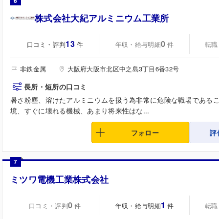
6
株式会社大紀アルミニウム工業所
13
0
口コミ・評判
年収・給与明細
転職
件
件
非鉄金属
大阪府大阪市北区中之島3丁目6番32号
長所・短所の口コミ
暑さ粉塵、溶けたアルミニウムを扱う為非常に危険な職場である
境、すぐに壊れる機械、あまり将来性はな...
フォロー
評
7
ミツワ電機工業株式会社
0
1
口コミ・評判
年収・給与明細
転職
件
件