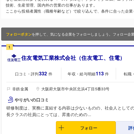
技術、生産管理、国内外の営業の仕事があります。
ここから投稿者属性（職種年齢など）で絞り込んで、条件に合った企業
フォローボタン
を押して、気になる企業をフォローしましょう。フォロー企
1
住友電気工業株式会社（住友電工、住電）
332
113
口コミ・評判
年収・給与明細
転職
件
件
非鉄金属
大阪府大阪市中央区北浜4丁目5番33号
やりがいの口コミ
研修制度は、実務に直結する内容は少ないものの、社会人として
長クラスの社員にとっては、昇進のための...
フォロー
評