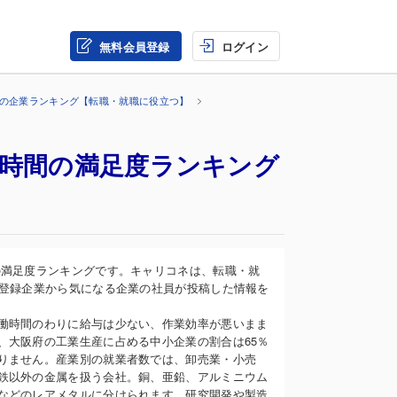
無料会員登録
ログイン
界の企業ランキング【転職・就職に役立つ】
働時間の満足度ランキング
の満足度ランキングです。キャリコネは、転職・就
の登録企業から気になる企業の社員が投稿した情報を
働時間のわりに給与は少ない、作業効率が悪いまま
、大阪府の工業生産に占める中小企業の割合は65％
りません。産業別の就業者数では、卸売業・小売
鉄以外の金属を扱う会社。銅、亜鉛、アルミニウム
などのレアメタルに分けられます。研究開発や製造