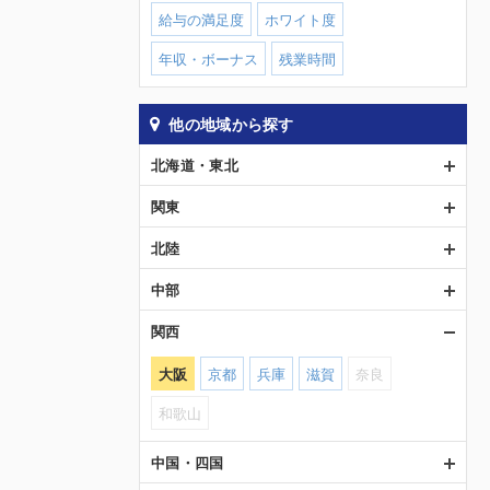
給与の満足度
ホワイト度
年収・ボーナス
残業時間
他の地域から探す
北海道・東北
関東
北陸
中部
関西
大阪
京都
兵庫
滋賀
奈良
和歌山
中国・四国