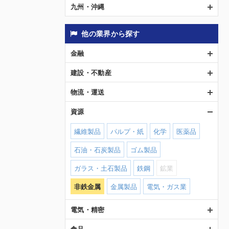
九州・沖縄
他の業界から探す
金融
建設・不動産
物流・運送
資源
繊維製品
パルプ・紙
化学
医薬品
石油・石炭製品
ゴム製品
ガラス・土石製品
鉄鋼
鉱業
非鉄金属
金属製品
電気・ガス業
電気・精密
食品