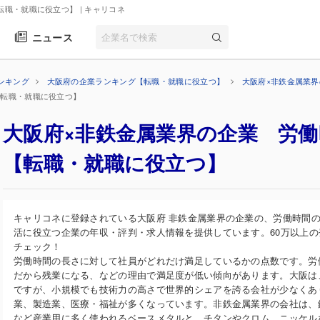
転職・就職に役立つ】
| キャリコネ
ニュース
ンキング
大阪府の企業ランキング【転職・就職に役立つ】
大阪府×非鉄金属業
【転職・就職に役立つ】
大阪府×非鉄金属業界の企業 労
【転職・就職に役立つ】
キャリコネに登録されている大阪府 非鉄金属業界の企業の、労働時間
活に役立つ企業の年収・評判・求人情報を提供しています。60万以上
チェック！
労働時間の長さに対して社員がどれだけ満足しているかの点数です。労
だから残業になる、などの理由で満足度が低い傾向があります。大阪は
ですが、小規模でも技術力の高さで世界的シェアを誇る会社が少なくあ
業、製造業、医療・福祉が多くなっています。非鉄金属業界の会社は、
など産業用に多く使われるベースメタルと、チタンやクロム、ニッケル