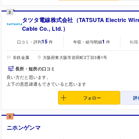
2
タツタ電線株式会社（TATSUTA Electric Wire
Cable Co., Ltd.）
15
1
口コミ・評判
年収・給与明細
転職
件
件
非鉄金属
大阪府東大阪市岩田町2丁目3番1号
長所・短所の口コミ
良い方だと思います。
上下の意思疎通もできていると思います
フォロー
評
3
ニホンゲンマ