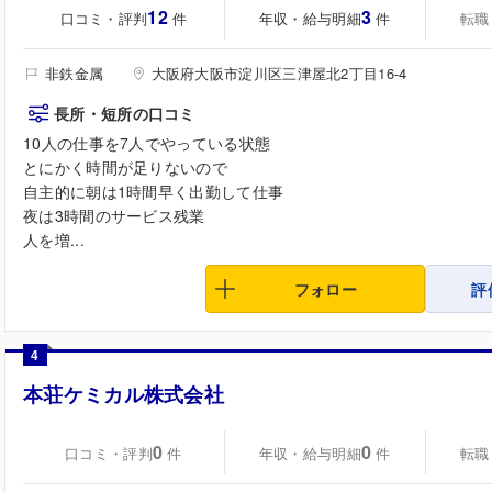
12
3
口コミ・評判
年収・給与明細
転職
件
件
非鉄金属
大阪府大阪市淀川区三津屋北2丁目16-4
長所・短所の口コミ
10人の仕事を7人でやっている状態
とにかく時間が足りないので
自主的に朝は1時間早く出勤して仕事
夜は3時間のサービス残業
人を増...
フォロー
評
4
本荘ケミカル株式会社
0
0
口コミ・評判
年収・給与明細
転職
件
件