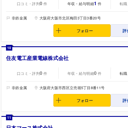
0
1
口コミ・評判
年収・給与明細
転職
件
件
非鉄金属
大阪府大阪市北区梅田3丁目3番20号
フォロー
評
10
住友電工産業電線株式会社
0
0
口コミ・評判
年収・給与明細
転職
件
件
非鉄金属
大阪府大阪市西区立売堀5丁目8番11号
フォロー
評
11
日本マース株式会社