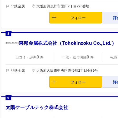
非鉄金属
大阪府羽曳野市誉田7丁目720番地
フォロー
評
8
東邦金属株式会社（Tohokinzoku Co.,Ltd.）
0
0
口コミ・評判
年収・給与明細
転職
件
件
非鉄金属
大阪府大阪市中央区備後町2丁目4番9号
フォロー
評
9
太陽ケーブルテック株式会社