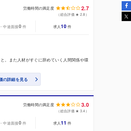
2.7
労働時間の満足度
（総合評価 ★ 2.8）
0
10
・中途面接
求人
件
件
こと。また人材がすぐに辞めていく人間関係や環
価の詳細を見る
3.0
労働時間の満足度
（総合評価 ★ 3.4）
0
11
・中途面接
求人
件
件