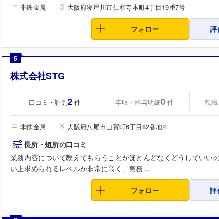
非鉄金属
大阪府寝屋川市仁和寺本町4丁目19番7号
フォロー
評
5
株式会社STG
2
0
口コミ・評判
年収・給与明細
転職
件
件
非鉄金属
大阪府八尾市山賀町6丁目82番地2
長所・短所の口コミ
業務内容について教えてもらうことがほとんどなくどうしていい
い上求められるレベルが非常に高く、実務...
フォロー
評