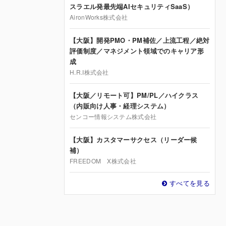
スラエル発最先端AIセキュリティSaaS）
AironWorks株式会社
【大阪】開発PMO・PM補佐／上流工程／絶対
評価制度／マネジメント領域でのキャリア形
成
H.R.I株式会社
【大阪／リモート可】PM/PL／ハイクラス
（内販向け人事・経理システム）
センコー情報システム株式会社
【大阪】カスタマーサクセス（リーダー候
補）
FREEDOM X株式会社
すべてを見る