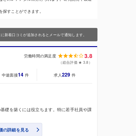
を探すことができます。
業に新着口コミが追加されるとメールで通知します。
3.8
労働時間の満足度
（総合評価 ★ 3.8）
14
229
・中途面接
求人
件
件
の基礎を築くには役立ちます。特に若手社員や課
価の詳細を見る