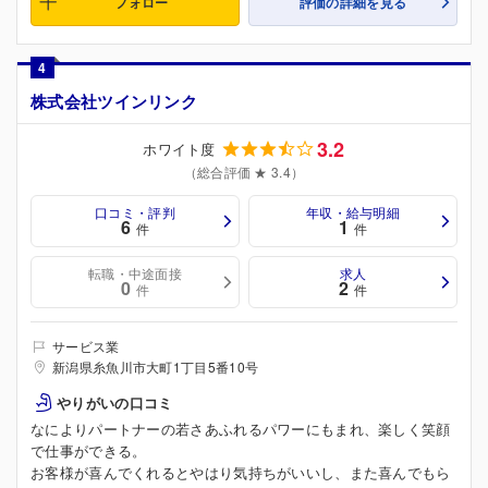
フォロー
評価の詳細を見る
4
株式会社ツインリンク
3.2
ホワイト度
（総合評価 ★ 3.4）
口コミ・評判
年収・給与明細
6
1
件
件
転職・中途面接
求人
0
2
件
件
サービス業
新潟県糸魚川市大町1丁目5番10号
やりがいの口コミ
なによりパートナーの若さあふれるパワーにもまれ、楽しく笑顔
で仕事ができる。
お客様が喜んでくれるとやはり気持ちがいいし、また喜んでもら