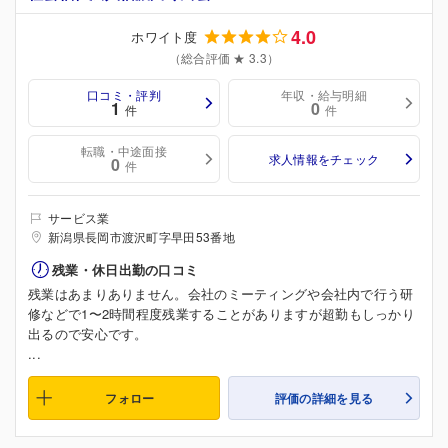
4.0
ホワイト度
（総合評価 ★ 3.3）
口コミ・評判
年収・給与明細
1
0
件
件
転職・中途面接
求人情報をチェック
0
件
サービス業
新潟県長岡市渡沢町字早田53番地
残業・休日出勤の口コミ
残業はあまりありません。会社のミーティングや会社内で行う研
修などで1〜2時間程度残業することがありますが超勤もしっかり
出るので安心です。
...
フォロー
評価の詳細を見る