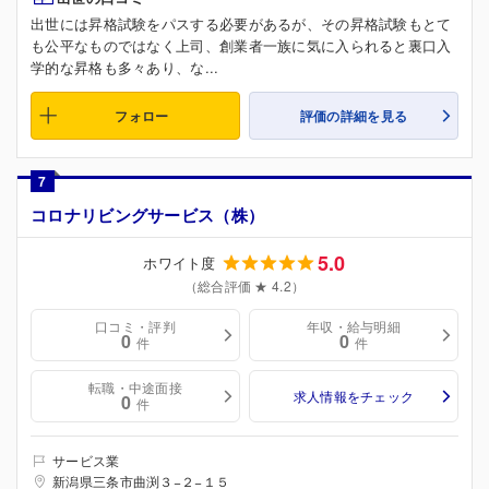
出世には昇格試験をパスする必要があるが、その昇格試験もとて
も公平なものではなく上司、創業者一族に気に入られると裏口入
学的な昇格も多々あり、な...
フォロー
評価の詳細を見る
7
コロナリビングサービス（株）
5.0
ホワイト度
（総合評価 ★ 4.2）
口コミ・評判
年収・給与明細
0
0
件
件
転職・中途面接
求人情報をチェック
0
件
サービス業
新潟県三条市曲渕３−２−１５