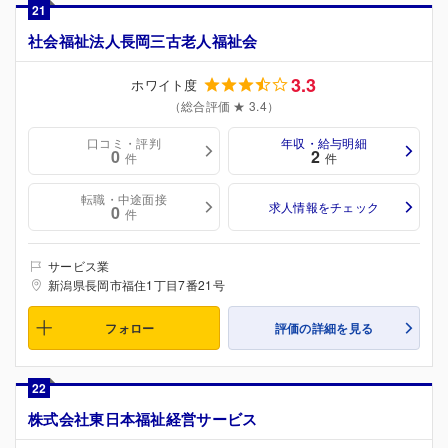
21
社会福祉法人長岡三古老人福祉会
3.3
ホワイト度
（総合評価 ★ 3.4）
口コミ・評判
年収・給与明細
0
2
件
件
転職・中途面接
求人情報をチェック
0
件
サービス業
新潟県長岡市福住1丁目7番21号
フォロー
評価の詳細を見る
22
株式会社東日本福祉経営サービス