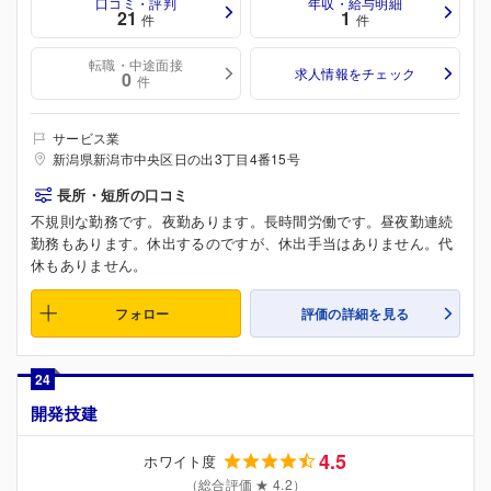
口コミ・評判
年収・給与明細
21
1
件
件
転職・中途面接
求人情報をチェック
0
件
サービス業
新潟県新潟市中央区日の出3丁目4番15号
長所・短所の口コミ
不規則な勤務です。夜勤あります。長時間労働です。昼夜勤連続
勤務もあります。休出するのですが、休出手当はありません。代
休もありません。
フォロー
評価の詳細を見る
24
開発技建
4.5
ホワイト度
（総合評価 ★ 4.2）