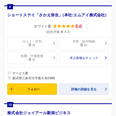
9
ショートステイ「さかえ弥生」(本社:エムアイ株式会社)
5.0
ホワイト度
（総合評価 ★ 4.3）
口コミ・評判
年収・給与明細
0
0
件
件
転職・中途面接
求人情報をチェック
0
件
サービス業
新潟県三条市大字善久寺2986
フォロー
評価の詳細を見る
10
株式会社ジェイアール新潟ビジネス