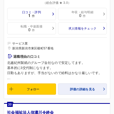
（総合評価 ★ 3.0）
口コミ・評判
年収・給与明細
1
0
件
件
転職・中途面接
求人情報をチェック
0
件
サービス業
新潟県新潟市東区榎町57番地
退職理由の口コミ
北越紀州製紙のグループ会社なので安定してます。
基本的に3交代制になります。
日勤もありますが、手当がないので給料はかなり厳しいです。
...
フォロー
評価の詳細を見る
20
社会福祉法人信濃川令終会