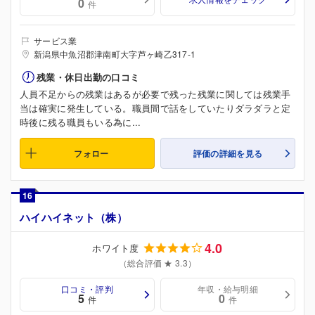
0
件
サービス業
新潟県中魚沼郡津南町大字芦ヶ崎乙317-1
残業・休日出勤の口コミ
人員不足からの残業はあるが必要で残った残業に関しては残業手
当は確実に発生している。職員間で話をしていたりダラダラと定
時後に残る職員もいる為に...
フォロー
評価の詳細を見る
16
ハイハイネット（株）
4.0
ホワイト度
（総合評価 ★ 3.3）
口コミ・評判
年収・給与明細
5
0
件
件