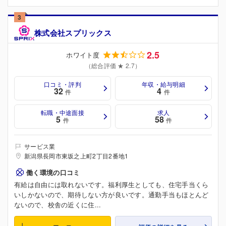
3
株式会社スプリックス
2.5
ホワイト度
（総合評価 ★ 2.7）
口コミ・評判
年収・給与明細
32
4
件
件
転職・中途面接
求人
5
58
件
件
サービス業
新潟県長岡市東坂之上町2丁目2番地1
働く環境の口コミ
有給は自由には取れないです。福利厚生としても、住宅手当くら
いしかないので、期待しない方が良いです。通勤手当もほとんど
ないので、校舎の近くに住...