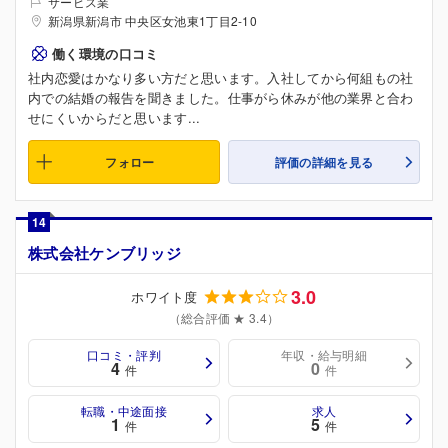
サービス業
新潟県新潟市 中央区女池東1丁目2-10
働く環境の口コミ
社内恋愛はかなり多い方だと思います。入社してから何組もの社
内での結婚の報告を聞きました。仕事がら休みが他の業界と合わ
せにくいからだと思います...
フォロー
評価の詳細を見る
14
株式会社ケンブリッジ
3.0
ホワイト度
（総合評価 ★ 3.4）
口コミ・評判
年収・給与明細
4
0
件
件
転職・中途面接
求人
1
5
件
件