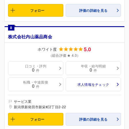
フォロー
評価の詳細を見る
8
株式会社内山薬品商会
5.0
ホワイト度
（総合評価 ★ 4.0）
口コミ・評判
年収・給与明細
0
0
件
件
転職・中途面接
求人情報をチェック
0
件
サービス業
新潟県新発田市新栄町2丁目2-22
フォロー
評価の詳細を見る