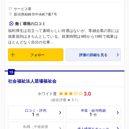
サービス業
新潟県柏崎市中央町7番7号
働く環境の口コミ
福利厚生は目立って素晴らしい待遇はないが、零細企業の割には
就業規則はきちんとしている。就業時間は9時から15時で残業は
ほとんどなく自分の仕事...
フォロー
評価の詳細を見る
15
社会福祉法人苗場福祉会
3.0
ホワイト度
（総合評価 ★ 3.1）
口コミ・評判
年収・給与明細
1
1
件
件
転職・中途面接
求人情報をチェック