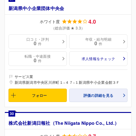
新潟県中小企業団体中央会
4.0
ホワイト度
（総合評価 ★ 3.3）
口コミ・評判
年収・給与明細
0
0
件
件
転職・中途面接
求人情報をチェック
0
件
サービス業
新潟県新潟市中央区川岸町１−４７−１新潟県中小企業会館３Ｆ
フォロー
評価の詳細を見る
30
株式会社新潟日報社（The Niigata Nippo Co., Ltd.）