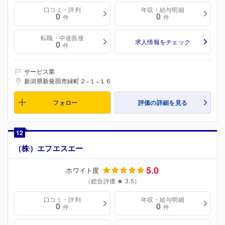
口コミ・評判
年収・給与明細
0
0
件
件
転職・中途面接
求人情報をチェック
0
件
サービス業
新潟県新発田市緑町２−１−１６
フォロー
評価の詳細を見る
12
（株）エフエスエー
5.0
ホワイト度
（総合評価 ★ 3.5）
口コミ・評判
年収・給与明細
0
0
件
件