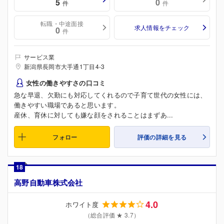
5
0
件
件
転職・中途面接
求人情報をチェック
0
件
サービス業
新潟県長岡市大手通1丁目4-3
女性の働きやすさの口コミ
急な早退、欠勤にも対応してくれるので子育て世代の女性には、
働きやすい職場であると思います。
産休、育休に対しても嫌な顔をされることはまずあ...
フォロー
評価の詳細を見る
18
高野自動車株式会社
4.0
ホワイト度
（総合評価 ★ 3.7）