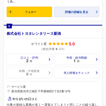
う為...
フォロー
評価の詳細を見る
5
株式会社トヨタレンタリース新潟
5.0
ホワイト度
（総合評価 ★ 3.0）
口コミ・評判
年収・給与明細
2
1
件
件
転職・中途面接
求人情報をチェック
0
件
サービス業
新潟県新潟市江南区下早通柳田2丁目2番12号
やりがいの口コミ
仕事が単純な業務が多く一度覚えてしまうと同じことの繰り返し