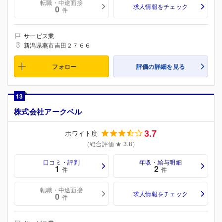
転職・中途面接
求人情報をチェック
0
件
サービス業
新潟県燕市吉田２７６６
フォロー
評価の詳細を見る
13
株式会社アークベル
3.7
ホワイト度
（総合評価 ★ 3.8）
口コミ・評判
年収・給与明細
1
2
件
件
転職・中途面接
求人情報をチェック
0
件