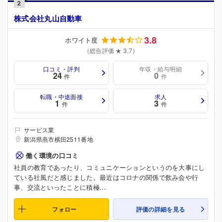
2
株式会社丸山自動車
3.8
ホワイト度
（総合評価 ★ 3.7）
口コミ・評判
年収・給与明細
24
0
件
件
転職・中途面接
求人
1
3
件
件
サービス業
新潟県燕市横田2511番地
働く環境の口コミ
社員の教育であったり、コミュニケーションというのを大事にし
ている社風だと感じました。最近はコロナの関係で飲み会や行
事、交流といったことに積極...
フォロー
評価の詳細を見る