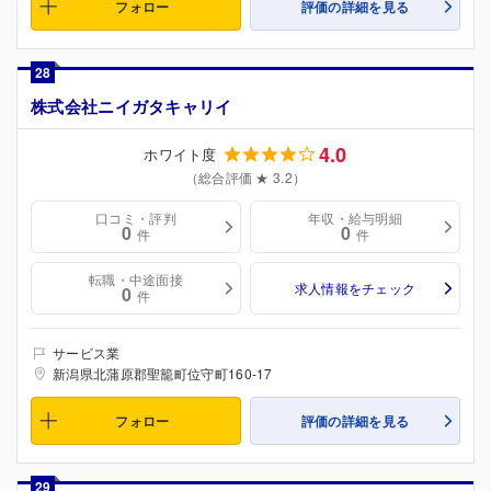
フォロー
評価の詳細を見る
28
株式会社ニイガタキャリイ
4.0
ホワイト度
（総合評価 ★ 3.2）
口コミ・評判
年収・給与明細
0
0
件
件
転職・中途面接
求人情報をチェック
0
件
サービス業
新潟県北蒲原郡聖籠町位守町160-17
フォロー
評価の詳細を見る
29