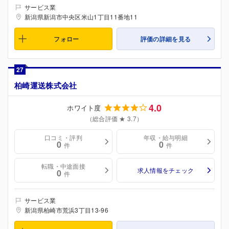
サービス業
新潟県新潟市中央区米山1丁目11番地11
フォロー
評価の詳細を見る
27
柏崎運送株式会社
4.0
ホワイト度
（総合評価 ★ 3.7）
口コミ・評判
年収・給与明細
0
0
件
件
転職・中途面接
求人情報をチェック
0
件
サービス業
新潟県柏崎市荒浜3丁目13-96