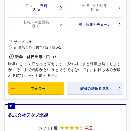
口コミ・評判
年収・給与明細
2
0
件
件
転職・中途面接
求人情報をチェック
0
件
サービス業
新潟県五泉市東本町2丁目6-2
残業・休日出勤の口コミ
時期によって異なると言えます。多忙期ですと残業は発生します
が、そこまで過酷かというとそうではないです。休日も休みが取
れる時はしっかり取れるの...
フォロー
評価の詳細を見る
19
株式会社テクノ北越
4.0
ホワイト度