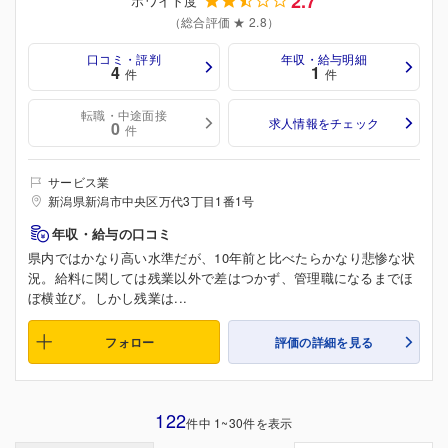
2.7
ホワイト度
（総合評価 ★ 2.8）
口コミ・評判
年収・給与明細
4
1
件
件
転職・中途面接
求人情報をチェック
0
件
サービス業
新潟県新潟市中央区万代3丁目1番1号
年収・給与の口コミ
県内ではかなり高い水準だが、10年前と比べたらかなり悲惨な状
況。給料に関しては残業以外で差はつかず、管理職になるまでほ
ぼ横並び。しかし残業は...
フォロー
評価の詳細を見る
122
件中 1~30件を表示