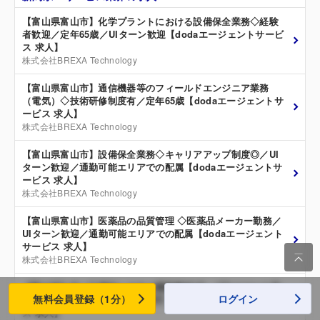
【富山県富山市】化学プラントにおける設備保全業務◇経験
者歓迎／定年65歳／UIターン歓迎【dodaエージェントサービ
ス 求人】
株式会社BREXA Technology
【富山県富山市】通信機器等のフィールドエンジニア業務
（電気）◇技術研修制度有／定年65歳【dodaエージェントサ
ービス 求人】
株式会社BREXA Technology
【富山県富山市】設備保全業務◇キャリアアップ制度◎／UI
ターン歓迎／通勤可能エリアでの配属【dodaエージェントサ
ービス 求人】
株式会社BREXA Technology
【富山県富山市】医薬品の品質管理 ◇医薬品メーカー勤務／
UIターン歓迎／通勤可能エリアでの配属【dodaエージェント
サービス 求人】

株式会社BREXA Technology
【富山市】IT／工場内システム開発◆WLB・プライベート充
無料会員登録（1分）
ログイン
実／技術研修あり／実務未経験可【dodaエージェントサービ
ス 求人】