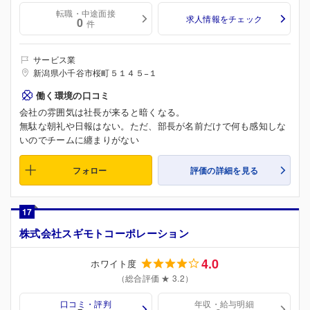
転職・中途面接
求人情報をチェック
0
件
サービス業
新潟県小千谷市桜町５１４５−１
働く環境の口コミ
会社の雰囲気は社長が来ると暗くなる。
無駄な朝礼や日報はない。ただ、部長が名前だけで何も感知しな
いのでチームに纏まりがない
フォロー
評価の詳細を見る
17
株式会社スギモトコーポレーション
4.0
ホワイト度
（総合評価 ★ 3.2）
口コミ・評判
年収・給与明細