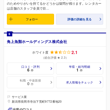
のためやりがいを持てるかどうかは疑問が残ります。レンタカー
は店舗のスタッフ全員で目...
フォロー
評価の詳細を見る
6
角上魚類ホールディングス株式会社
2.1
ホワイト度
（総合評価 ★ 2.3）
口コミ・評判
年収・給与明細
6
1
件
件
転職・中途面接
求人情報をチェック
0
件
サービス業
新潟県長岡市寺泊下荒町9772番地20
出世の口コミ