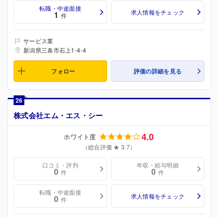
転職・中途面接
求人情報をチェック
1
件
サービス業
新潟県三条市石上1-4-4
フォロー
評価の詳細を見る
26
株式会社エム・エス・シー
4.0
ホワイト度
（総合評価 ★ 3.7）
口コミ・評判
年収・給与明細
0
0
件
件
転職・中途面接
求人情報をチェック
0
件