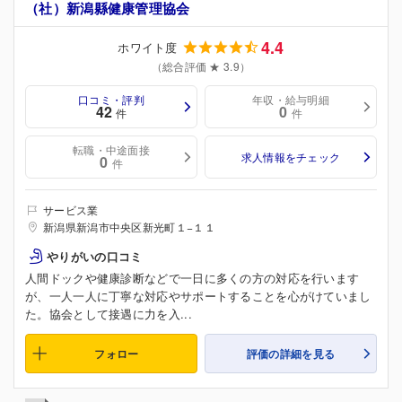
（社）新潟縣健康管理協会
4.4
ホワイト度
（総合評価 ★ 3.9）
口コミ・評判
年収・給与明細
42
0
件
件
転職・中途面接
求人情報をチェック
0
件
サービス業
新潟県新潟市中央区新光町１−１１
やりがいの口コミ
人間ドックや健康診断などで一日に多くの方の対応を行います
が、一人一人に丁寧な対応やサポートすることを心がけていまし
た。協会として接遇に力を入...
フォロー
評価の詳細を見る