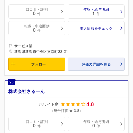
口コミ・評判
年収・給与明細
0
1
件
件
転職・中途面接
求人情報をチェック
0
件
サービス業
新潟県新潟市中央区文京町22-21
フォロー
評価の詳細を見る
25
株式会社さるーん
4.0
ホワイト度
（総合評価 ★ 3.8）
口コミ・評判
年収・給与明細
0
0
件
件