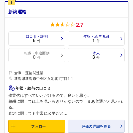
1
新潟運輸
2.7
口コミ・評判
年収・給与明細
6
1
件
件
転職・中途面接
求人
0
3
件
件
倉庫・運輸関連業
新潟県新潟市中央区女池北1丁目1-1
年収・給与の口コミ
残業代はすべていただけるので、良いと思う。
報酬に関しては上を見たらきりがないので、まあ普通だと思われ
る。
査定に関しても非常に公平だと...
フォロー
評価の詳細を見る