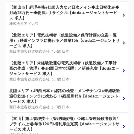
【富山市】経理事務※仕訳入力など日次メイン◆土日祝休み◆
月給28万円〜◆物流×リサイクル【dodaエージェントサービ
ス 求人】
株式会社アイカワ
【北陸エリア】電気技術者（鉄道設備／保守計画の立案・運
用）※鉄道インフラに携わる／残業15h【dodaエージェントサ
ービス 求人】
西日本旅客鉄道株式会社（JR西日本）
【北陸エリア】未経験歓迎◎電気技術者（鉄道設備／工事計
画の作成・管理）◆JR西日本で活躍！／研修充実【dodaエー
ジェントサービス 求人】
西日本旅客鉄道株式会社（JR西日本）
北陸エリア＜JR西日本＞線路の検査・メンテナンス※未経験歓
迎◎鉄道インフラに携わる！/残業月15h【dodaエージェント
サービス 求人】
西日本旅客鉄道株式会社（JR西日本）
【富山】施工管理技士（管理職候補）◇施工管理経験者歓迎/
プライム上場/年休124日/福利厚生充実【dodaエージェントサ
ービス 求人】