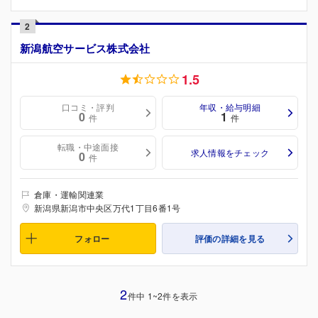
2
新潟航空サービス株式会社
1.5
口コミ・評判
年収・給与明細
0
1
件
件
転職・中途面接
求人情報をチェック
0
件
倉庫・運輸関連業
新潟県新潟市中央区万代1丁目6番1号
フォロー
評価の詳細を見る
2
件中 1~2件を表示