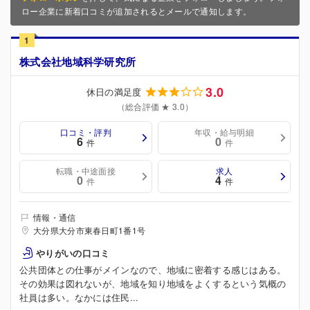
ロー企業に新着口コミが追加されるとメールで通知します。
1
株式会社地域科学研究所
3.0
休日の満足度
（総合評価 ★ 3.0）
口コミ・評判
年収・給与明細
6
0
件
件
転職・中途面接
求人
0
4
件
件
情報・通信
大分県大分市東春日町1番1号
やりがいの口コミ
公共団体との仕事がメインなので、地域に密着する感じはある。
その効果は図れないが、地域を知り地域をよくするという気概の
社員は多い。なかには住民...