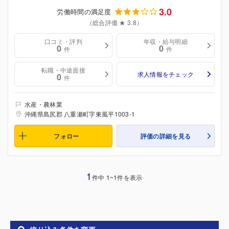
3.0
労働時間の満足度
（総合評価 ★ 3.8）
口コミ・評判
年収・給与明細
0
0
件
件
転職・中途面接
求人情報をチェック
0
件
水産・農林業
沖縄県島尻郡 八重瀬町字東風平1003-1
フォロー
評価の詳細を見る
1
件中 1~1件を表示