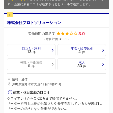
ロー企業に新着口コミが追加されるとメールで通知します。
1
株式会社プロトソリューション
3.0
労働時間の満足度
（総合評価 ★ 3.2）
口コミ・評判
年収・給与明細
13
4
件
件
転職・中途面接
求人
0
33
件
件
情報・通信
沖縄県宜野湾市大山7丁目10番25号
残業・休日出勤の口コミ
クライアントからOK出るまで帰宅できません。
リーダー担当も上長のお気入りや長年在籍している人が選ばれ、
リーダーの品格もない仕事ができない...