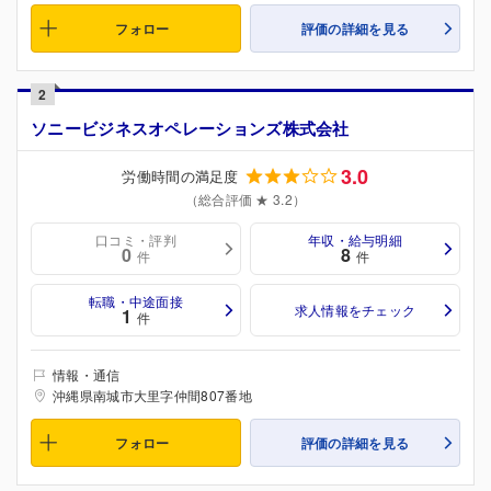
フォロー
評価の詳細を見る
2
ソニービジネスオペレーションズ株式会社
3.0
労働時間の満足度
（総合評価 ★ 3.2）
口コミ・評判
年収・給与明細
0
8
件
件
転職・中途面接
求人情報をチェック
1
件
情報・通信
沖縄県南城市大里字仲間807番地
フォロー
評価の詳細を見る