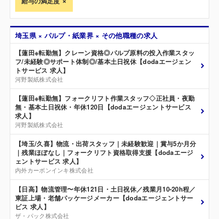
給与の満足度
埼玉県 × パルプ・紙業界 × その他職種の求人
【蓮田※転勤無】クレーン資格◎パルプ原料の投入作業スタッ
フ/未経験◎サポート体制◎/基本土日祝休【dodaエージェン
トサービス 求人】
河野製紙株式会社
【蓮田※転勤無】フォークリフト作業スタッフ◇正社員・夜勤
無・基本土日祝休・年休120日【dodaエージェントサービス
求人】
河野製紙株式会社
【埼玉/久喜】物流・出荷スタッフ｜未経験歓迎｜賞与5か月分
｜残業ほぼなし｜フォークリフト資格取得支援【dodaエージ
ェントサービス 求人】
内外カーボンインキ株式会社
【日高】物流管理〜年休121日・土日祝休／残業月10-20h程／
東証上場・老舗パッケージメーカー【dodaエージェントサー
ビス 求人】
ザ・パック株式会社