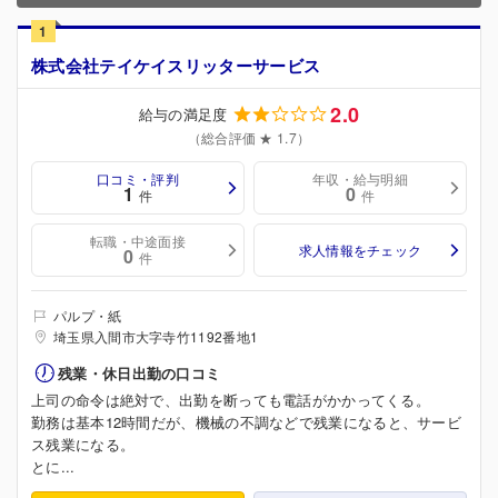
1
株式会社テイケイスリッターサービス
2.0
給与の満足度
（総合評価 ★ 1.7）
口コミ・評判
年収・給与明細
1
0
件
件
転職・中途面接
求人情報をチェック
0
件
パルプ・紙
埼玉県入間市大字寺竹1192番地1
残業・休日出勤の口コミ
上司の命令は絶対で、出勤を断っても電話がかかってくる。
勤務は基本12時間だが、機械の不調などで残業になると、サービ
ス残業になる。
とに...