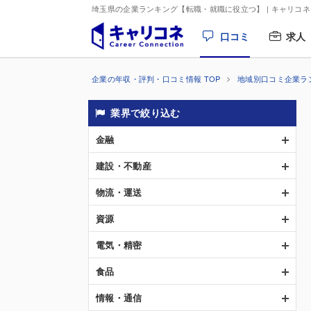
埼玉県の企業ランキング【転職・就職に役立つ】
| キャリコネ
口コミ
求人
企業の年収・評判・口コミ情報 TOP
地域別口コミ企業ラ
業界で絞り込む
金融
建設・不動産
物流・運送
資源
電気・精密
食品
情報・通信