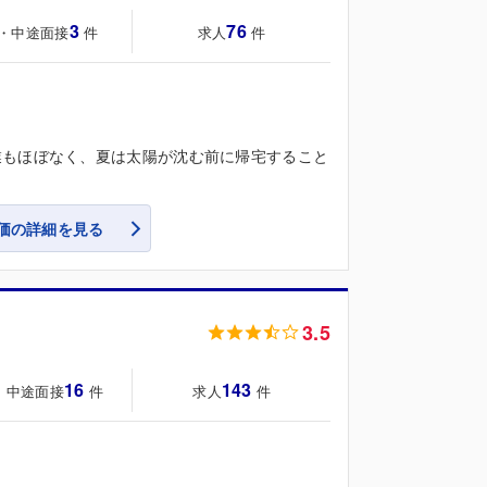
3
76
・中途面接
求人
件
件
業もほぼなく、夏は太陽が沈む前に帰宅すること
価の詳細を見る
3.5
16
143
・中途面接
求人
件
件