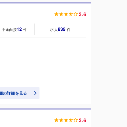
3.6
12
839
・中途面接
求人
件
件
価の詳細を見る
3.6