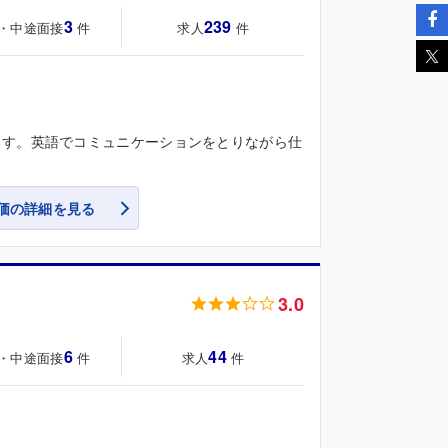
3
239
・中途面接
求人
件
件
ます。英語でコミュニケーションをとりながら仕
価の詳細を見る
3.0
6
44
・中途面接
求人
件
件