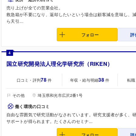
売り上げが全ての営業会社。
救急箱が不要になり、返却したいという場合は顧客減を意味し、減
ら天引...
フォロー
評
4
国立研究開発法人理化学研究所（RIKEN）
78
38
口コミ・評判
年収・給与明細
転職
件
件
その他
埼玉県和光市広沢2番1号
働く環境の口コミ
自由な雰囲気で研究活動がなされています。研究支援者が多く、
サポートが得られます。たくさんのセミナ...
フォロー
評