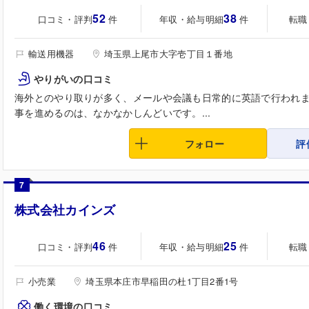
52
38
口コミ・評判
年収・給与明細
転職
件
件
輸送用機器
埼玉県上尾市大字壱丁目１番地
やりがいの口コミ
海外とのやり取りが多く、メールや会議も日常的に英語で行われ
事を進めるのは、なかなかしんどいです。...
フォロー
評
7
株式会社カインズ
46
25
口コミ・評判
年収・給与明細
転職
件
件
小売業
埼玉県本庄市早稲田の杜1丁目2番1号
働く環境の口コミ