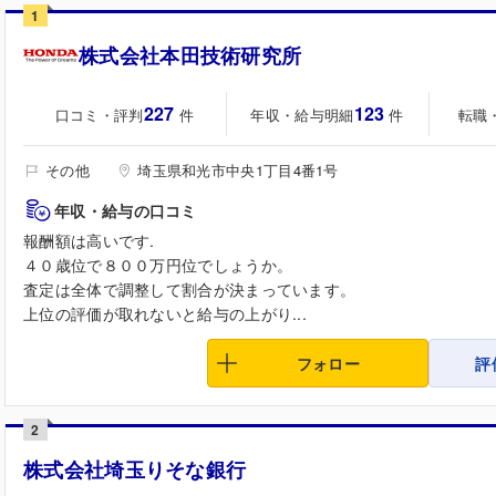
1
株式会社本田技術研究所
227
123
口コミ・評判
年収・給与明細
転職
件
件
その他
埼玉県和光市中央1丁目4番1号
年収・給与の口コミ
報酬額は高いです.
４０歳位で８００万円位でしょうか。
査定は全体で調整して割合が決まっています。
上位の評価が取れないと給与の上がり...
フォロー
評
2
株式会社埼玉りそな銀行