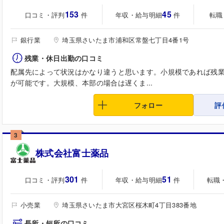
153
45
口コミ・評判
年収・給与明細
転職
件
件
銀行業
埼玉県さいたま市浦和区常盤七丁目4番1号
残業・休日出勤の口コミ
配属先によって状況はかなり違うと思います。小規模であれば残
が可能です。大規模、本部の場合は遅くま...
フォロー
評
3
株式会社富士薬品
301
51
口コミ・評判
年収・給与明細
転職
件
件
小売業
埼玉県さいたま市大宮区桜木町4丁目383番地
長所・短所の口コミ