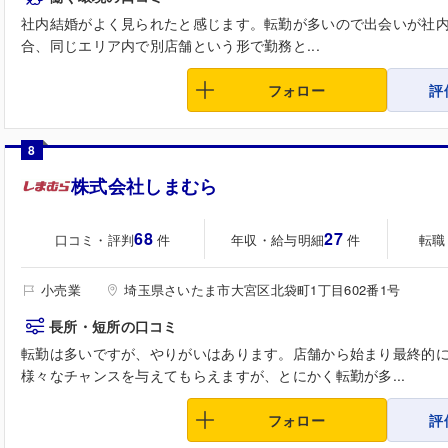
社内結婚がよく見られたと感じます。転勤が多いので出会いが社
合、同じエリア内で別店舗という形で勤務と...
フォロー
評
8
株式会社しまむら
68
27
口コミ・評判
年収・給与明細
転職
件
件
小売業
埼玉県さいたま市大宮区北袋町1丁目602番1号
長所・短所の口コミ
転勤は多いですが、やりがいはあります。店舗から始まり最終的
様々なチャンスを与えてもらえますが、とにかく転勤が多...
フォロー
評