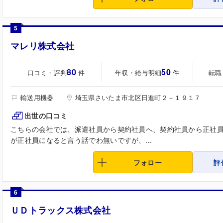
5
マレリ株式会社
80
50
口コミ・評判
年収・給与明細
転職
件
件
輸送用機器
埼玉県さいたま市北区日進町２－１９１７
出世の口コミ
こちらの会社では、派遣社員から契約社員へ、契約社員から正社
が正社員になると言う話でわ無いですが、...
フォロー
評
6
ＵＤトラックス株式会社