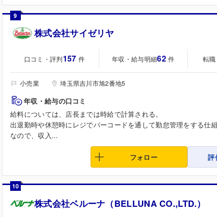
9
株式会社サイゼリヤ
157
62
口コミ・評判
年収・給与明細
転職
件
件
小売業
埼玉県吉川市旭2番地5
年収・給与の口コミ
給料については、店長までは時給で計算される。
出退勤時や休憩時にレジでバーコードを通して勤怠管理をする仕
なので、収入...
フォロー
評
10
株式会社ベルーナ（BELLUNA CO.,LTD.）