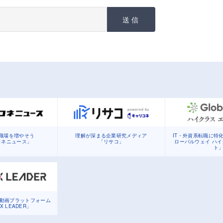
送信
職場を増やそう
理解が深まる企業研究メディア
IT・外資系転職に特
コネニュース」
「リサコ」
ローバルウェイ ハ
ト
る動画プラットフォーム
DX LEADER」