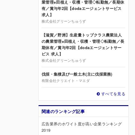
業管理※田植え・収穫・管理◇転勤無／長期休
有／賞与年2回【dodaエージェントサービス
求人】
株式会社グリーンちゅうず
【滋賀／野洲】生産量トップクラス農業法人
の農業管理※田植え・収穫・管理◇転勤無／長
期休有／賞与年2回【dodaエージェントサー
ビス 求人】
株式会社グリーンちゅうず
伐採・集積及び一般土木(主に伐採業務)
有限会社クリエイト・マエダ
すべてを見る
関連のランキング記事
広告業界のホワイト度が高い企業ランキング
2019