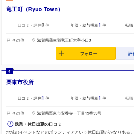
竜王町（Ryuo Town）
0
1
口コミ・評判
年収・給与明細
転職
件
件
その他
滋賀県蒲生郡竜王町大字小口3
フォロー
評
4
栗東市役所
1
1
口コミ・評判
年収・給与明細
転職
件
件
その他
滋賀県栗東市安養寺一丁目13番33号
残業・休日出勤の口コミ
地域のイベントなどのボランティアという休日出勤がかなりある