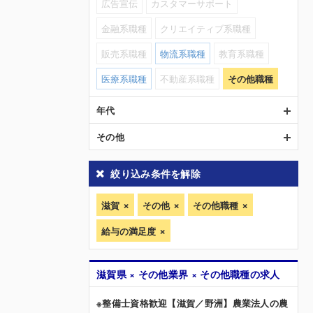
広告宣伝
カスタマーサポート
金融系職種
クリエイティブ系職種
販売系職種
物流系職種
教育系職種
医療系職種
不動産系職種
その他職種
年代
その他
絞り込み条件を解除
滋賀
その他
その他職種
給与の満足度
滋賀県 × その他業界 × その他職種の求人
※整備士資格歓迎【滋賀／野洲】農業法人の農