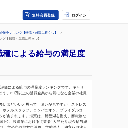
無料会員登録
ログイン
の企業ランキング【転職・就職に役立つ】
キング【転職・就職に役立つ】
職種による給与の満足度
】
の評価による給与の満足度ランキングです。キャリ
ます。60万以上の登録企業から気になる企業の社員
多いほどいいと思ってしまいがちですが、ストレス
、ホテルスタッフ、コンパニオン、ブライダルコー
タが含まれます。滋賀は、琵琶湖を抱え、麻織物な
国1位。製造業における従業者1人当たり現金給与総
他には、官公庁や地方自治体、学校法人、独立行政法人