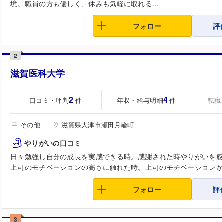
境。職員の方も優しく、休みも気軽に取れる...
フォロー
評
2
滋賀医科大学
2
4
口コミ・評判
年収・給与明細
転職
件
件
その他
滋賀県大津市瀬田月輪町
やりがいの口コミ
日々勉強し自分の成長を実感できる時。感謝された時やりがいを
上司のモチベーションの高さに触れた時。上司のモチベーションが非
フォロー
評
3