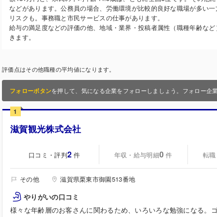
などがあります。公務員の場合、労働環境が比較的良好な職場が多い一
リスクも。事務職と市民サービスの仕事があります。
給与の満足度などの評価の他、地域・業界・投稿者属性（職種年齢など
きます。
評価点はその他職種の平均値になります。
フォローボタン
を押して、気になる企業をフォローしましょう。フォロー企
1
滋賀観光株式会社
2
0
口コミ・評判
年収・給与明細
転職
件
件
その他
滋賀県栗東市御園513番地
やりがいの口コミ
様々な年齢層のお客さんに関わるため、いろいろな勉強になる。