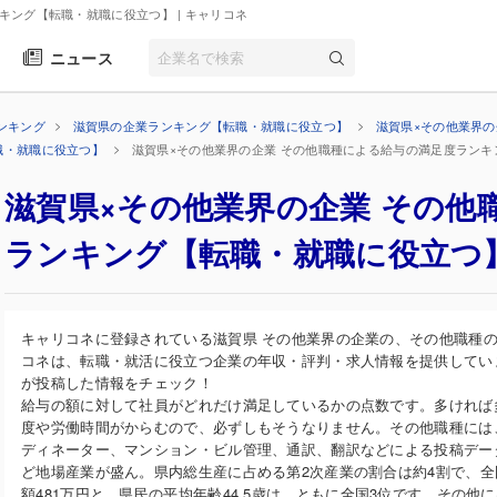
ンキング【転職・就職に役立つ】
| キャリコネ
ニュース
ンキング
滋賀県の企業ランキング【転職・就職に役立つ】
滋賀県×その他業界
職・就職に役立つ】
滋賀県×その他業界の企業 その他職種による給与の満足度ラン
滋賀県×その他業界の企業 その他
ランキング【転職・就職に役立つ
キャリコネに登録されている滋賀県 その他業界の企業の、その他職種
コネは、転職・就活に役立つ企業の年収・評判・求人情報を提供してい
が投稿した情報をチェック！
給与の額に対して社員がどれだけ満足しているかの点数です。多ければ
度や労働時間がからむので、必ずしもそうなりません。その他職種には
ディネーター、マンション・ビル管理、通訳、翻訳などによる投稿デー
ど地場産業が盛ん。県内総生産に占める第2次産業の割合は約4割で、全
額481万円と、県民の平均年齢44.5歳は、ともに全国3位です。その