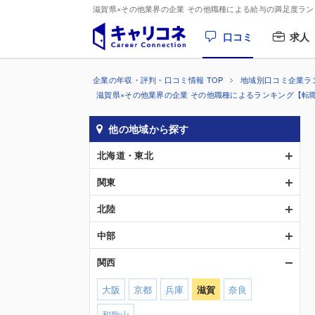
滋賀県×その他業界の企業 その他職種による給与の満足度ラ
口コミ
求人
企業の年収・評判・口コミ情報 TOP
地域別口コミ企業ラ
滋賀県×その他業界の企業 その他職種によるランキング【転
他の地域から探す
北海道・東北
関東
北陸
中部
関西
大阪
京都
兵庫
滋賀
奈良
和歌山