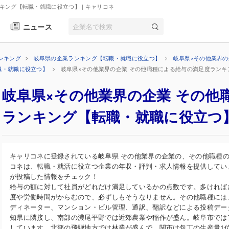
ンキング【転職・就職に役立つ】
| キャリコネ
ニュース
ンキング
岐阜県の企業ランキング【転職・就職に役立つ】
岐阜県×その他業界
職・就職に役立つ】
岐阜県×その他業界の企業 その他職種による給与の満足度ラン
岐阜県×その他業界の企業 その他
ランキング【転職・就職に役立つ
キャリコネに登録されている岐阜県 その他業界の企業の、その他職種
コネは、転職・就活に役立つ企業の年収・評判・求人情報を提供してい
が投稿した情報をチェック！
給与の額に対して社員がどれだけ満足しているかの点数です。多ければ
度や労働時間がからむので、必ずしもそうなりません。その他職種には
ディネーター、マンション・ビル管理、通訳、翻訳などによる投稿デー
知県に隣接し、南部の濃尾平野では近郊農業や稲作が盛ん。岐阜市では
しています。北部の飛騨地方では林業が盛んで、関市は包丁の生産量1