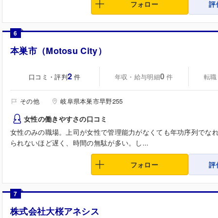
フォロー
評
6
本巣市（Motosu City）
2
0
口コミ・評判
年収・給与明細
転職
件
件
その他
岐阜県本巣市早野255
女性の働きやすさの口コミ
女性のみの職場。上司が女性で管理能力がなくても年功序列でな
られないほど遅く、時間の無駄が多い。し...
フォロー
評
7
株式会社大桜アネシス