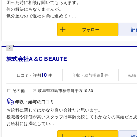
困った時に相談は聞いてもらえます。
何の解決にもなりませんが。
気分屋なので退社を急に進めてく...
フォロー
評
2
株式会社A＆C BEAUTE
10
0
口コミ・評判
年収・給与明細
転職
件
件
その他
岐阜県羽島市福寿町平方10-80
年収・給与の口コミ
お給料に関してはかなり良い会社だと思います。
役職者や評価が高いスタッフは年齢比較してもかなりの高給だと
お給料には満足してい...