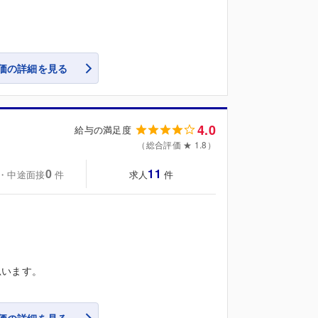
価の詳細を見る
4.0
給与の満足度
（総合評価 ★ 1.8）
0
11
・中途面接
求人
件
件
思います。