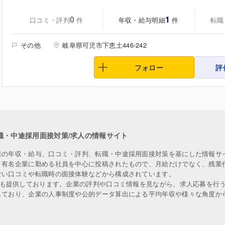
0
1
口コミ・評判
年収・給与明細
転職
件
件
その他
岐阜県可児市下恵土446-242
フォロー
評
職・中途採用面接対策/求人の情報サイト
業の年収・給与、口コミ・評判、転職・中途採用面接対策を基にした情報サ
、有名企業に勤める社員を中心に投稿されたもので、月給だけでなく、残業
ない口コミや転職時の面接体験などから構成されています。
人も提供しております。企業の評判や口コミ情報を見ながら、求人応募を行
しており、企業の人事制度や公的データ算出による平均年収や様々な角度か