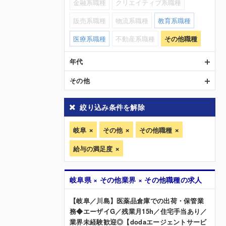
金融系職種
クリエイティブ系職種
販売系職種
物流系職種
教育系職種
医療系職種
不動産系職種
その他職種
年代
その他
絞り込み条件を解除
岐阜
その他
その他職種
給与の満足度
岐阜県 × その他業界 × その他職種の求人
【岐阜／川島】医薬品倉庫での出荷・保管業
務◆エーザイG／残業月15h／住宅手当あり／
業界未経験歓迎◎【dodaエージェントサービ