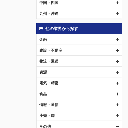
中国・四国
九州・沖縄
他の業界から探す
金融
建設・不動産
物流・運送
資源
電気・精密
食品
情報・通信
小売・卸
その他