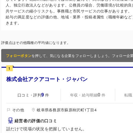
人、独立行政法人などがあります。公務員の場合、労働環境が比較的良
共サービスの縮小リスクも。事務職と市民サービスの仕事があります。
給与の満足度などの評価の他、地域・業界・投稿者属性（職種年齢など
きます。
評価点はその他職種の平均値になります。
フォローボタン
を押して、気になる企業をフォローしましょう。フォロー企
1
株式会社アクアコート・ジャパン
9
0
口コミ・評判
年収・給与明細
転職
件
件
その他
岐阜県各務原市蘇原柿沢町1丁目4
経営者の評価の口コミ
話だけで現場の状況を把握していません。