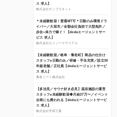
ス 求人】
株式会社サンプラネット
＊未経験歓迎！普通MT可＊日勤のみ環境ドラ
イバー／大垣市／全額会社負担で大型免許／
歩合×体力で稼ぐ！【dodaエージェントサー
ビス 求人】
株式会社セイノーマテリアル
【未経験歓迎／岐阜・養老町】商品の仕分け
スタッフ※日勤のみ／研修・手当充実／設立50
年超老舗／正社員【dodaエージェントサービ
ス 求人】
養老ミート株式会社
【多治見／サウナ好き必見】温浴施設の運営
スタッフ※未経験歓迎◆月給27万〜／イベント
企画にも携われる【dodaエージェントサービ
ス 求人】
株式会社平田工業