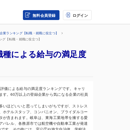
無料会員登録
ログイン
の企業ランキング【転職・就職に役立つ】
キング【転職・就職に役立つ】
職種による給与の満足度
】
の評価による給与の満足度ランキングです。キャリ
ます。60万以上の登録企業から気になる企業の社員
多いほどいいと思ってしまいがちですが、ストレス
、ホテルスタッフ、コンパニオン、ブライダルコー
タが含まれます。岐阜は、東海工業地帯を擁する愛
アパレル、各務原市では航空機や自動車工業が発達
位です。その他には、官公庁や地方自治体、学校法