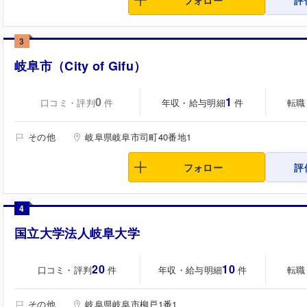
フォロー
評
3
岐阜市（City of Gifu）
0
1
口コミ・評判
年収・給与明細
転職
件
件
その他
岐阜県岐阜市司町40番地1
フォロー
評
4
国立大学法人岐阜大学
20
10
口コミ・評判
年収・給与明細
転職
件
件
その他
岐阜県岐阜市柳戸1番1