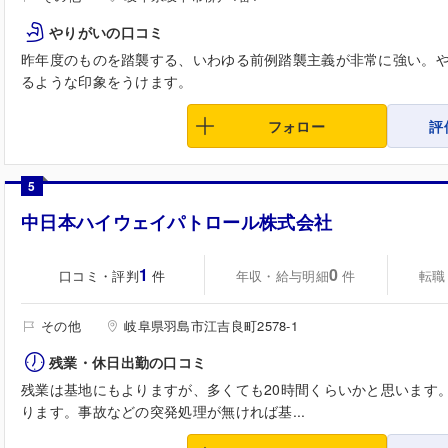
やりがいの口コミ
昨年度のものを踏襲する、いわゆる前例踏襲主義が非常に強い。
るような印象をうけます。
フォロー
評
5
中日本ハイウェイパトロール株式会社
1
0
口コミ・評判
年収・給与明細
転職
件
件
その他
岐阜県羽島市江吉良町2578-1
残業・休日出勤の口コミ
残業は基地にもよりますが、多くても20時間くらいかと思います
ります。事故などの突発処理が無ければ基...