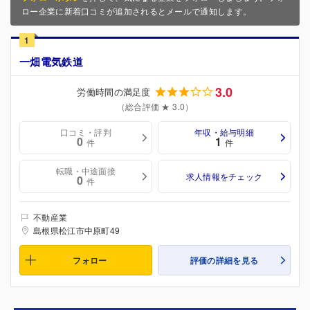
ロー企業に新着口コミが追加されるとメールで通知します。
1
一畑電気鉄道
3.0
労働時間の満足度
（総合評価 ★ 3.0）
口コミ・評判
年収・給与明細
0
1
件
件
転職・中途面接
求人情報をチェック
0
件
不動産業
島根県松江市中原町49
フォロー
評価の詳細を見る