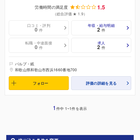
1.5
労働時間の満足度
（総合評価 ★ 1.9）
口コミ・評判
年収・給与明細
0
2
件
件
転職・中途面接
求人
0
2
件
件
パルプ・紙
和歌山県和歌山市西浜1660番地700
フォロー
評価の詳細を見る
1
件中 1~1件を表示