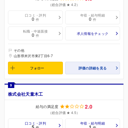
（総合評価 ★ 4.2）
口コミ・評判
年収・給与明細
0
0
件
件
転職・中途面接
求人情報をチェック
0
件
その他
山形県米沢市東2丁目6-7
フォロー
評価の詳細を見る
9
株式会社天童木工
2.0
給与の満足度
（総合評価 ★ 4.5）
口コミ・評判
年収・給与明細
5
1
件
件