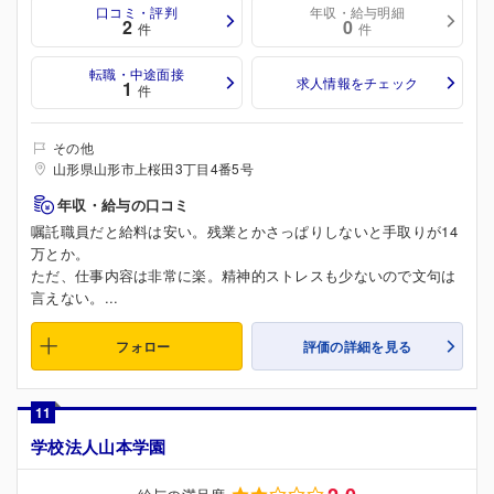
口コミ・評判
年収・給与明細
2
0
件
件
転職・中途面接
求人情報をチェック
1
件
その他
山形県山形市上桜田3丁目4番5号
年収・給与の口コミ
嘱託職員だと給料は安い。残業とかさっぱりしないと手取りが14
万とか。
ただ、仕事内容は非常に楽。精神的ストレスも少ないので文句は
言えない。...
フォロー
評価の詳細を見る
11
学校法人山本学園