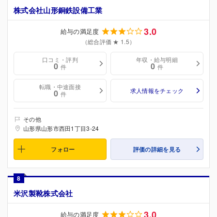
株式会社山形銅鉄設備工業
3.0
給与の満足度
（総合評価 ★ 1.5）
口コミ・評判
年収・給与明細
0
0
件
件
転職・中途面接
求人情報をチェック
0
件
その他
山形県山形市西田1丁目3-24
フォロー
評価の詳細を見る
8
米沢製靴株式会社
3.0
給与の満足度