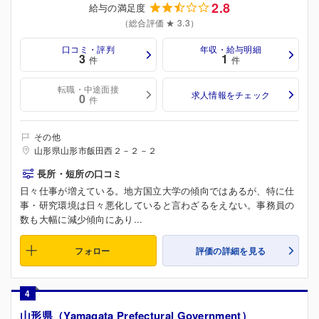
2.8
給与の満足度
（総合評価 ★ 3.3）
口コミ・評判
年収・給与明細
3
1
件
件
転職・中途面接
求人情報をチェック
0
件
その他
山形県山形市飯田西２－２－２
長所・短所の口コミ
日々仕事が増えている。地方国立大学の傾向ではあるが、特に仕
事・研究環境は日々悪化していると言わざるをえない。事務員の
数も大幅に減少傾向にあり...
フォロー
評価の詳細を見る
4
山形県（Yamagata Prefectural Government）