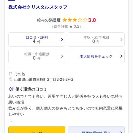
株式会社クリスタルスタッフ
3.0
給与の満足度
（総合評価 ★ 3.2）
口コミ・評判
年収・給与明細
4
0
件
件
転職・中途面接
求人情報をチェック
0
件
その他
山形県山形市東原町2丁目2-29-2F-2
働く環境の口コミ
若いのでとても多い、近場で同じ人と関係を持つ人も多い気持ち
悪い職場
飲み会が多く、個人個人の飲みもとても多いので社内恋愛に発展
しやすい
...
フォロー
評価の詳細を見る