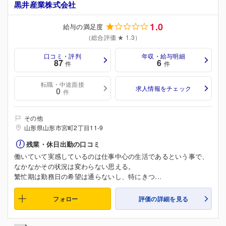
黒井産業株式会社
1.0
給与の満足度
（総合評価 ★ 1.3）
口コミ・評判
年収・給与明細
87
6
件
件
転職・中途面接
求人情報をチェック
0
件
その他
山形県山形市宮町2丁目11-9
残業・休日出勤の口コミ
働いていて実感しているのは仕事中心の生活であるという事で、
なかなかその状況は変わらない思える。
繁忙期は勤務日の希望は通らないし、特にきつ...
フォロー
評価の詳細を見る