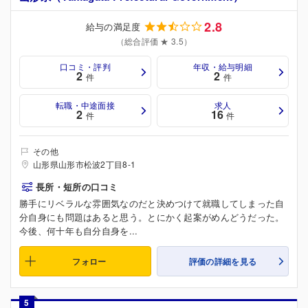
2.8
給与の満足度
（総合評価 ★ 3.5）
口コミ・評判
年収・給与明細
2
2
件
件
転職・中途面接
求人
2
16
件
件
その他
山形県山形市松波2丁目8-1
長所・短所の口コミ
勝手にリベラルな雰囲気なのだと決めつけて就職してしまった自
分自身にも問題はあると思う。とにかく起案がめんどうだった。
今後、何十年も自分自身を...
フォロー
評価の詳細を見る
5