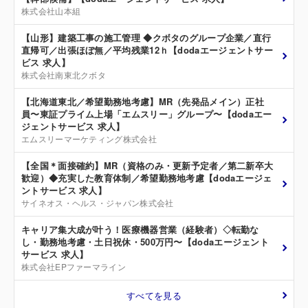
株式会社山本組
【山形】建築工事の施工管理 ◆クボタのグループ企業／直行
直帰可／出張ほぼ無／平均残業12ｈ【dodaエージェントサー
ビス 求人】
株式会社南東北クボタ
【北海道東北／希望勤務地考慮】MR（先発品メイン）正社
員〜東証プライム上場「エムスリー」グループ〜【dodaエー
ジェントサービス 求人】
エムスリーマーケティング株式会社
【全国＊面接確約】MR（資格のみ・更新予定者／第二新卒大
歓迎）◆充実した教育体制／希望勤務地考慮【dodaエージェ
ントサービス 求人】
サイネオス・ヘルス・ジャパン株式会社
キャリア集大成が叶う！医療機器営業（経験者）◇転勤な
し・勤務地考慮・土日祝休・500万円〜【dodaエージェント
サービス 求人】
株式会社EPファーマライン
すべてを見る