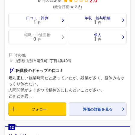
2.0
給与の満足度
（総合評価 ★ 2.5）
口コミ・評判
年収・給与明細
1
1
件
件
転職・中途面接
求人
0
1
件
件
その他
山形県山形市清住町1丁目4番40号
転職後のギャップの口コミ
規則正しい就業時間だと思っていたが、残業が多く、昼休みもゆ
っくり休めない。
人間関係がふくざつで精神的にしんどいことが多い。
ときどき異...
フォロー
評価の詳細を見る
12