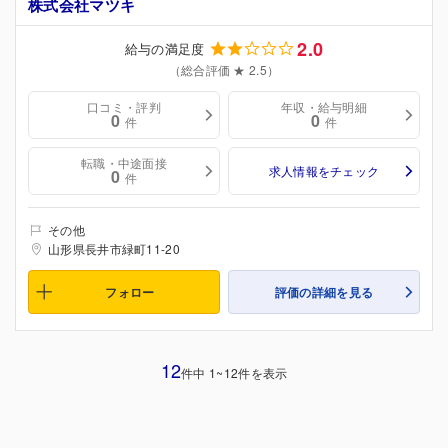
株式会社マツキ
2.0
給与の満足度
（総合評価 ★ 2.5）
口コミ・評判
年収・給与明細
0
0
件
件
転職・中途面接
求人情報をチェック
0
件
その他
山形県長井市緑町11-20
フォロー
評価の詳細を見る
12
件中 1~12件を表示