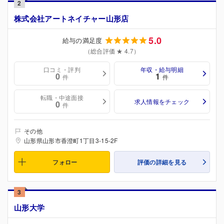
2
株式会社アートネイチャー山形店
5.0
給与の満足度
（総合評価 ★ 4.7）
口コミ・評判
年収・給与明細
0
1
件
件
転職・中途面接
求人情報をチェック
0
件
その他
山形県山形市香澄町1丁目3-15-2F
フォロー
評価の詳細を見る
3
山形大学