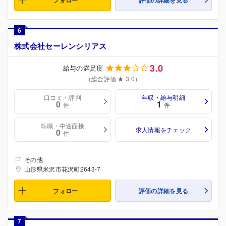
6
株式会社セーレンシリアス
3.0
給与の満足度
（総合評価 ★ 3.0）
口コミ・評判
年収・給与明細
0
1
件
件
転職・中途面接
求人情報をチェック
0
件
その他
山形県米沢市花沢町2643-7
フォロー
評価の詳細を見る
7