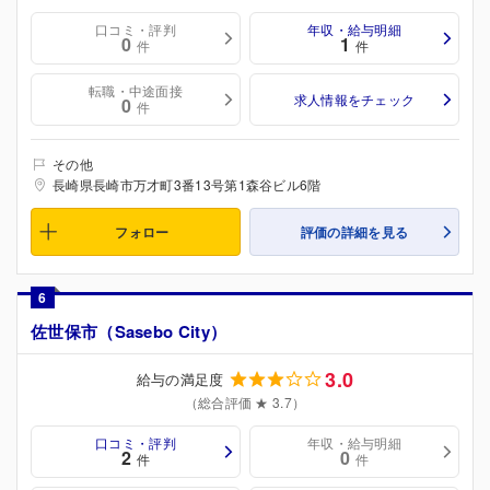
口コミ・評判
年収・給与明細
0
1
件
件
転職・中途面接
求人情報をチェック
0
件
その他
長崎県長崎市万才町3番13号第1森谷ビル6階
フォロー
評価の詳細を見る
6
佐世保市（Sasebo City）
3.0
給与の満足度
（総合評価 ★ 3.7）
口コミ・評判
年収・給与明細
2
0
件
件