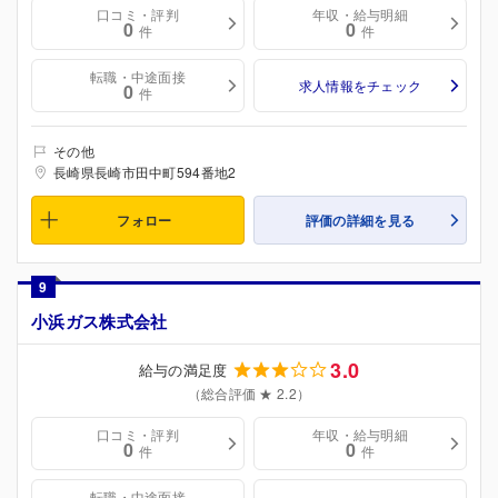
口コミ・評判
年収・給与明細
0
0
件
件
転職・中途面接
求人情報をチェック
0
件
その他
長崎県長崎市田中町594番地2
フォロー
評価の詳細を見る
9
小浜ガス株式会社
3.0
給与の満足度
（総合評価 ★ 2.2）
口コミ・評判
年収・給与明細
0
0
件
件
転職・中途面接