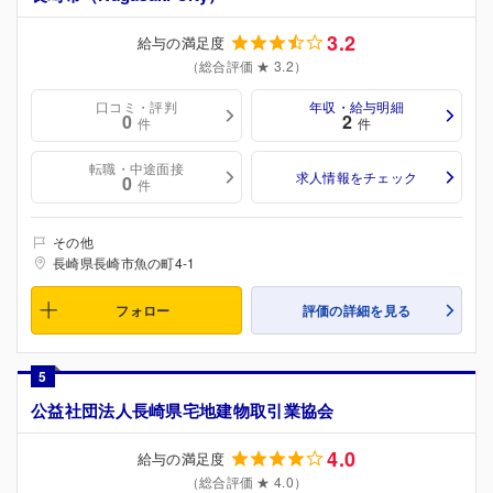
3.2
給与の満足度
（総合評価 ★ 3.2）
口コミ・評判
年収・給与明細
0
2
件
件
転職・中途面接
求人情報をチェック
0
件
その他
長崎県長崎市魚の町4-1
フォロー
評価の詳細を見る
5
公益社団法人長崎県宅地建物取引業協会
4.0
給与の満足度
（総合評価 ★ 4.0）