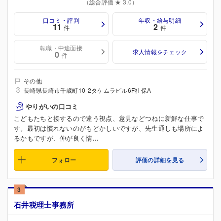
（総合評価 ★ 3.0）
口コミ・評判
年収・給与明細
11
2
件
件
転職・中途面接
求人情報をチェック
0
件
その他
長崎県長崎市千歳町10-2タケムラビル6F社保A
やりがいの口コミ
こどもたちと接するので違う視点、意見などつねに新鮮な仕事で
す。最初は慣れないのがもどかしいですが、先生通しも場所によ
るかもですが、仲が良く情...
フォロー
評価の詳細を見る
3
石井税理士事務所