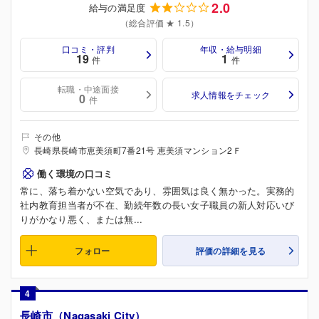
2.0
給与の満足度
（総合評価 ★ 1.5）
口コミ・評判
年収・給与明細
19
1
件
件
転職・中途面接
求人情報をチェック
0
件
その他
長崎県長崎市恵美須町7番21号 恵美須マンション2Ｆ
働く環境の口コミ
常に、落ち着かない空気であり、雰囲気は良く無かった。実務的
社内教育担当者が不在、勤続年数の長い女子職員の新人対応いび
りがかなり悪く、または無...
フォロー
評価の詳細を見る
4
長崎市（Nagasaki City）