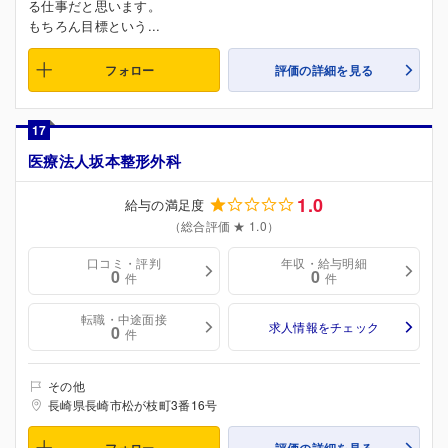
る仕事だと思います。
もちろん目標という...
フォロー
評価の詳細を見る
17
医療法人坂本整形外科
1.0
給与の満足度
（総合評価 ★ 1.0）
口コミ・評判
年収・給与明細
0
0
件
件
転職・中途面接
求人情報をチェック
0
件
その他
長崎県長崎市松が枝町3番16号
フォロー
評価の詳細を見る