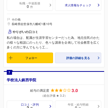
転職・中途面接
求人情報をチェック
0
件
その他
長崎県佐世保市八幡町1番10号
やりがいの口コミ
私の場合は、配属が生涯学習センターだった為、地元住民のかた
の様々な相談にのったり、色々な講座を企画して社会教育を広く
多くの方に学んでもらう工...
フォロー
評価の詳細を見る
7
学校法人鎮西学院
3.0
給与の満足度
（総合評価 ★ 3.2）
口コミ・評判
年収・給与明細
2
0
件
件