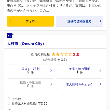
正規職員なら良いが、嘱託職員では給料が安く、雇用も不安定。
表向きでは、スタッフ同士が仲良く見えるが、実際は、お互いの
腹の中が分からない。この...
フォロー
評価の詳細を見る
12
大村市（Omura City）
2.0
給与の満足度
（総合評価 ★ 2.3）
口コミ・評判
年収・給与明細
2
1
件
件
転職・中途面接
求人情報をチェック
0
件
その他
長崎県大村市玖島1丁目25