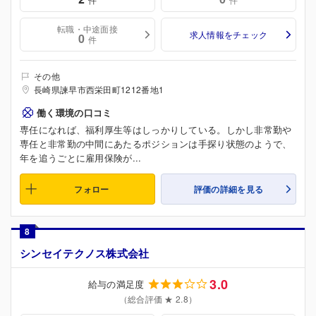
転職・中途面接
求人情報をチェック
0
件
その他
長崎県諫早市西栄田町1212番地1
働く環境の口コミ
専任になれば、福利厚生等はしっかりしている。しかし非常勤や
専任と非常勤の中間にあたるポジションは手探り状態のようで、
年を追うごとに雇用保険が...
フォロー
評価の詳細を見る
8
シンセイテクノス株式会社
3.0
給与の満足度
（総合評価 ★ 2.8）