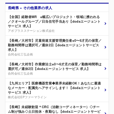
長崎県 × その他業界の求人
【全国】経験者MR ※幅広いプロジェクト・領域に携われる
／クオールグループ／日当住宅手当あり【dodaエージェント
サービス 求人】
アポプラスステーション株式会社
【長崎／大村市】児童発達支援管理責任者※0〜6才児の保育／
勤務時間帯は選択可／週休2日【dodaエージェントサービス
求人】
合同会社三弘企画
【長崎／大村市】作業療法士※0〜6才児の保育／勤務時間帯は
選択可／週休2日【dodaエージェントサービス 求人】
合同会社三弘企画
【九州エリア】医療機器営業◆業界未経験OK！あなたに最適
なメーカー・配属先へアサインします！【dodaエージェント
サービス 求人】
株式会社EPファーマライン
【長崎】未経験歓迎＊CRC（治験コーディネーター）◇チー
ム制が強み◇土日祝休・夜勤なし【dodaエージェントサービ