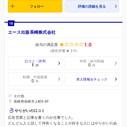
フォロー
評価の詳細を見る
16
エース出版長崎株式会社
1.0
給与の満足度
（総合評価 ★ 2.0）
口コミ・評判
年収・給与明細
1
0
件
件
転職・中途面接
求人情報をチェック
0
件
その他
長崎県長崎市上町6-6F
やりがいの口コミ
広告営業と記事を書くのが仕事でした。
どんどん人と話して仲良くなることが好きな人にはやりがいのあ