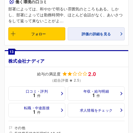
働く環境の口コミ
部署によっては、和やかで明るい雰囲気のところもある。しか
し、部署によっては勤務時間中、ほとんど会話がなく、あいさつ
をして返って来ないことがよ...
フォロー
評価の詳細を見る
13
株式会社ナディア
2.0
給与の満足度
（総合評価 ★ 2.5）
口コミ・評判
年収・給与明細
1
1
件
件
転職・中途面接
求人情報をチェック
1
件
その他