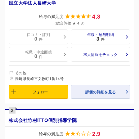
国立大学法人長崎大学
4.3
給与の満足度
（総合評価 ★ 4.8）
口コミ・評判
年収・給与明細
0
3
件
件
転職・中途面接
求人情報をチェック
0
件
その他
長崎県長崎市文教町1番14号
フォロー
評価の詳細を見る
2
株式会社竹村ITTO個別指導学院
2.9
給与の満足度