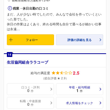
長崎県長崎市万屋町6-13-4F
残業・休日出勤の口コミ
まだ、人が少ない時でしたので、みんなで会社を作っていくとい
った形でした。
休日の作業はよくあり、終わる時間も自分で選べるが細かい仕事
は永遠...
フォロー
評価の詳細を見る
14
生活協同組合ララコープ
2.5
給与の満足度
（総合評価 ★ 2.9）
口コミ・評判
年収・給与明細
0
1
件
件
転職・中途面接
求人情報をチェック
0
件