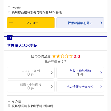
その他
長崎県西彼杵郡長与町岡郷1474番地
フォロー
評価の詳細を見る
15
学校法人活水学院
2.0
給与の満足度
（総合評価 ★ 2.7）
口コミ・評判
年収・給与明細
0
1
件
件
転職・中途面接
求人情報をチェック
0
件
その他
長崎県長崎市東山手町1番50号