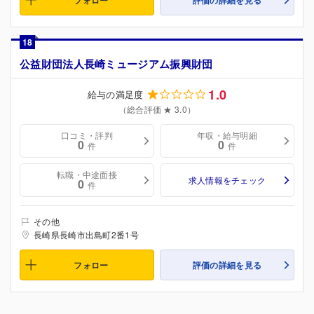
18
公益財団法人長崎ミュージアム振興財団
1.0
給与の満足度
（総合評価 ★ 3.0）
口コミ・評判
年収・給与明細
0
0
件
件
転職・中途面接
求人情報をチェック
0
件
その他
長崎県長崎市出島町2番1号
フォロー
評価の詳細を見る