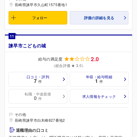
長崎県諫早市久山町1575番地1
フォロー
評価の詳細を見る
11
諫早市こどもの城
2.0
給与の満足度
（総合評価 ★ 3.0）
口コミ・評判
年収・給与明細
7
1
件
件
転職・中途面接
求人情報をチェック
0
件
その他
長崎県諫早市白木峰827番地2
退職理由の口コミ