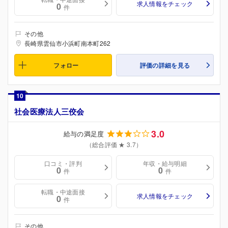
求人情報をチェック
0
件
その他
長崎県雲仙市小浜町南本町262
フォロー
評価の詳細を見る
10
社会医療法人三佼会
3.0
給与の満足度
（総合評価 ★ 3.7）
口コミ・評判
年収・給与明細
0
0
件
件
転職・中途面接
求人情報をチェック
0
件
その他