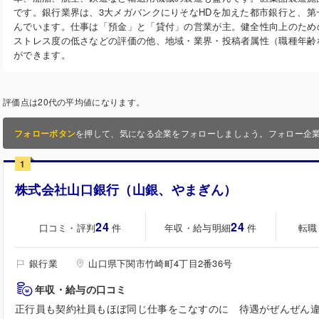
です。銀行業界は、3大メガバンクにりそなHDを加えた都市銀行と、
んでいます。仕事は「預金」と「貸付」の営業が主。健全性向上のため
ストレス度の低さなどの評価の他、地域・業界・投稿者属性（職種年齢
ができます。
評価点は20代の平均値になります。
フォローボタン
を押して、気になる企業をフォローしましょう。フォロー企
1
株式会社山口銀行（山銀、やまぎん）
24
24
口コミ・評判
年収・給与明細
転職
件
件
銀行業
山口県下関市竹崎町4丁目2番36号
年収・給与の口コミ
正行員も契約社員もほぼ同じ仕事をこなすのに 待遇がぜんぜん