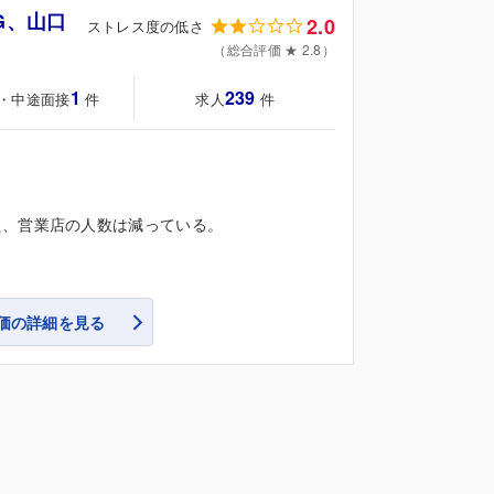
G、山口
2.0
ストレス度の低さ
（総合評価 ★ 2.8）
1
239
・中途面接
求人
件
件
え、営業店の人数は減っている。
価の詳細を見る