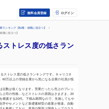
無料会員登録
ログイン
企業ランキング【転職・就職に役立つ】
・就職に役立つ】
よるストレス度の低さラン
よるストレス度の低さランキングです。キャリコネ
。60万以上の登録企業から気になる企業の社員が投
ば点数は低くなります。営業だったら売上のプレッ
ら上司の性格…などストレスの原因はさまざま。20
を模索する20代。下積み期間なので、失敗してもや
化学やセメントなど基礎素材型の産業が発達。自動
設も集積しており、原薬の製造は国内トップクラス