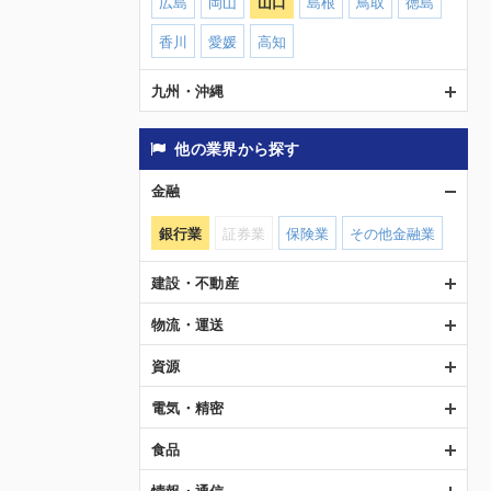
広島
岡山
山口
島根
鳥取
徳島
香川
愛媛
高知
九州・沖縄
他の業界から探す
金融
銀行業
証券業
保険業
その他金融業
建設・不動産
物流・運送
資源
電気・精密
食品
情報・通信