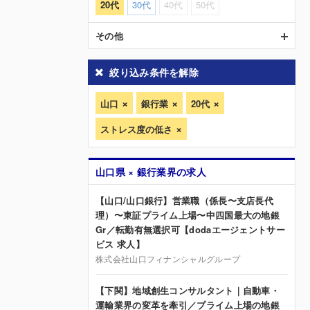
20代
30代
40代
50代
その他
絞り込み条件を解除
山口
銀行業
20代
ストレス度の低さ
山口県 × 銀行業界の求人
【山口/山口銀行】営業職（係長〜支店長代
理）〜東証プライム上場〜中四国最大の地銀
Gr／転勤有無選択可【dodaエージェントサー
ビス 求人】
株式会社山口フィナンシャルグループ
【下関】地域創生コンサルタント｜自動車・
運輸業界の変革を牽引／プライム上場の地銀