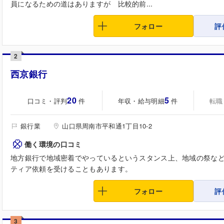
員になるための道はありますが 比較的前...
フォロー
評
2
西京銀行
20
5
口コミ・評判
年収・給与明細
転職
件
件
銀行業
山口県周南市平和通1丁目10-2
働く環境の口コミ
地方銀行で地域密着でやっているというスタンス上、地域の祭な
ティア依頼を受けることもあります。
フォロー
評
3