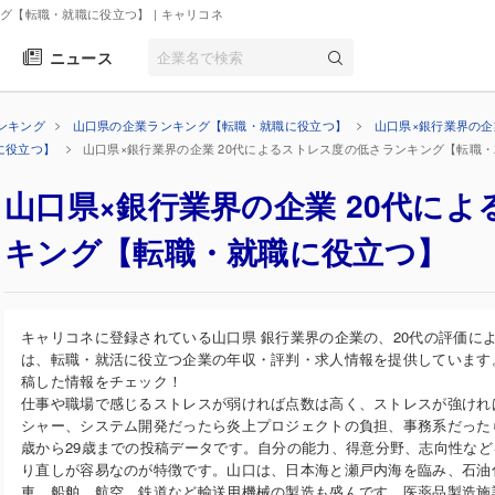
ング【転職・就職に役立つ】
| キャリコネ
ニュース
ンキング
山口県の企業ランキング【転職・就職に役立つ】
山口県×銀行業界の
に役立つ】
山口県×銀行業界の企業 20代によるストレス度の低さランキング【転職
山口県×銀行業界の企業 20代に
キング【転職・就職に役立つ】
キャリコネに登録されている山口県 銀行業界の企業の、20代の評価に
は、転職・就活に役立つ企業の年収・評判・求人情報を提供しています
稿した情報をチェック！
仕事や職場で感じるストレスが弱ければ点数は高く、ストレスが強けれ
シャー、システム開発だったら炎上プロジェクトの負担、事務系だった
歳から29歳までの投稿データです。自分の能力、得意分野、志向性など
り直しが容易なのが特徴です。山口は、日本海と瀬戸内海を臨み、石油
車、船舶、航空、鉄道など輸送用機械の製造も盛んです。医薬品製造施