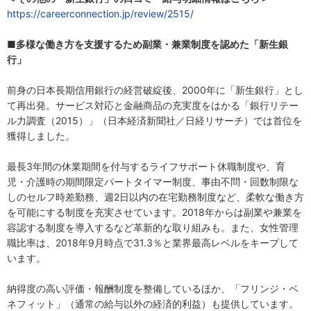
https://careerconnection.jp/review/2515/
■多様な働き方を支援するため副業・兼業制度を認めた「新生銀
行」
前身の日本長期信用銀行の経営破綻後、2000年に「新生銀行」とし
て再出発。サービス対応と金融商品の充実度をはかる「銀行リテー
ル力調査（2015）」（日本経済新聞社／日経リサーチ）では首位を
獲得しました。
最長3年間の休業期間を付与するライフサポート休職制度や、育
児・介護時の期間限定パートタイマー制度、事由不問・回数制限な
しのセルフ時差勤務、週2日以内の在宅勤務制度など、柔軟な働き方
を可能にする制度を充実させています。2018年からは副業や兼業を
容認する制度を導入するなど革新的な取り組みも。また、女性管理
職比率は、2018年9月時点で31.3％と業界最高レベルをキープして
います。
納得度の高い評価・報酬制度を整備しているほか、「フリンジ・ベ
ネフィット」（通常の給与以外の経済的利益）も提供しています。