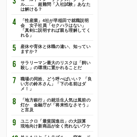
3
ル…… 超難問「入社試験」あなた
は解ける？
4
「性産業」4社が早稲田で就職説明
会 女子社員「セクハラはない」
「真剣に説明すれば親も理解してく
れる」
5
産休や育休と休職の違い、知ってい
ますか？
6
サラリーマン最大のリスクは「飼い
殺し」の環境に置かれることだ
7
職場の同姓、どう呼べばいい？ 「良
い方の鈴木さん」「下の名前はダ
メ！」
8
「地方銀行」の就活生人気は風前の
灯か 金融庁が「将来性なさそう」
と言及
9
ユニクロ「最貧国進出」の大誤算
現地向け新商品が全く売れないワケ
外こもりと「トラブル」 窃盗、ド