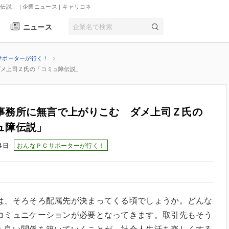
説」 | 企業ニュース
| キャリコネ
ニュース
サポーターが行く！
ダメ上司Ｚ氏の「コミュ障伝説」
事務所に無言で上がりこむ ダメ上司Ｚ氏の
ュ障伝説」
4日
おんなＰＣサポーターが行く！
は、そろそろ配属先が決まってくる頃でしょうか。どんな
コミュニケーションが必要となってきます。取引先もそう
も良い関係を築いていくことが、社会人生活を楽しくする