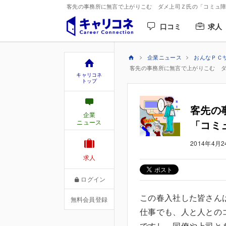
客先の事務所に無言で上がりこむ ダメ上司Ｚ氏の「コミュ障伝
口コミ
求人
企業ニュース
おんなＰＣ
客先の事務所に無言で上がりこむ 
キャリコネ
トップ
客先の
企業
ニュース
「コミ
2014年4月2
求人
ログイン
この春入社した皆さん
無料会員登録
仕事でも、人と人との
ですし、同僚や上司と