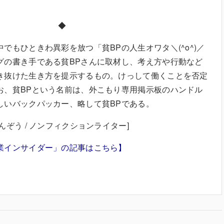
◆
でもひときわ異彩を放つ「貧BPの人生オワタ＼(^o^)／
グの書き手である貧BPさんに取材し、考え方や行動など
き抜けた生き方を提示するもの。けっして働くことを否定
お、貧BPという名前は、外こもり専用掲示板のハンドル
しいバックパッカー、略して貧BPである。
んぞう / ノンフィクションライター]
業インサイダー」の記事はこちら】