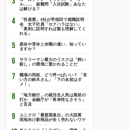
3
ル…… 超難問「入社試験」あなた
は解ける？
4
「性産業」4社が早稲田で就職説明
会 女子社員「セクハラはない」
「真剣に説明すれば親も理解してく
れる」
5
産休や育休と休職の違い、知ってい
ますか？
6
サラリーマン最大のリスクは「飼い
殺し」の環境に置かれることだ
7
職場の同姓、どう呼べばいい？ 「良
い方の鈴木さん」「下の名前はダ
メ！」
8
「地方銀行」の就活生人気は風前の
灯か 金融庁が「将来性なさそう」
と言及
9
ユニクロ「最貧国進出」の大誤算
現地向け新商品が全く売れないワケ
外こもりと「トラブル」 窃盗、ド