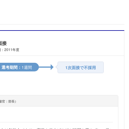
面接
：2011年度
選考期間：
1週間
1次面接で不採用
接官：部長）