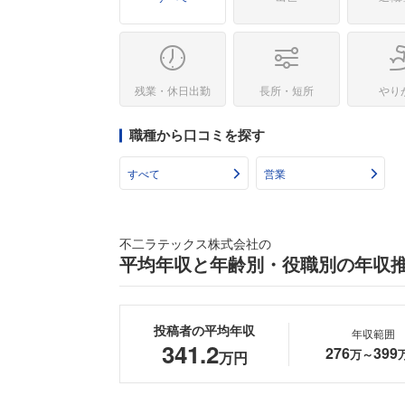
残業・休日出勤
長所・短所
やり
職種から口コミを探す
すべて
営業
不二ラテックス株式会社の
平均年収と年齢別・役職別の年収
投稿者の平均年収
年収範囲
341.2
276
399
万～
万円