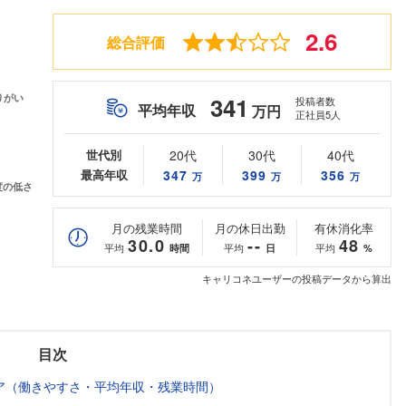
2.6
総合評価
341
投稿者数
平均年収
万円
正社員5人
世代別
20代
30代
40代
最高年収
347
399
356
万
万
万
月の残業時間
月の休日出勤
有休消化率
30.0
--
48
平均
平均
平均
時間
日
%
キャリコネユーザーの投稿データから算出
目次
ア（働きやすさ・平均年収・残業時間）