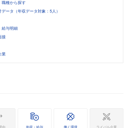
・職種から探す
計データ（年収データ対象：5人）
・給与明細
面接
企業
理由
年収・給与
働く環境
ライバル企業