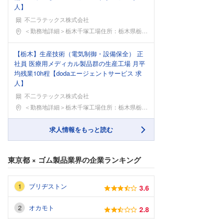
人】
不二ラテックス株式会社
勤務地
＜勤務地詳細＞栃木千塚工場住所：栃木県栃木市千塚町
【栃木】生産技術（電気制御・設備保全） 正
社員 医療用メディカル製品群の生産工場 月平
均残業10h程【dodaエージェントサービス 求
人】
不二ラテックス株式会社
勤務地
＜勤務地詳細＞栃木千塚工場住所：栃木県栃木市千塚町
求人情報をもっと読む
東京都
×
ゴム製品業界
の企業ランキング
ブリヂストン
3.6
オカモト
2.8