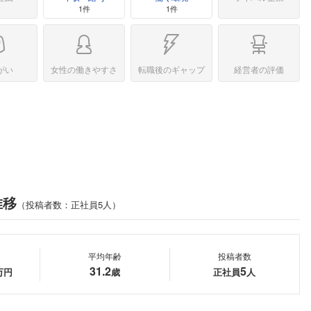
1件
1件
がい
女性の働きやすさ
転職後のギャップ
経営者の評価
推移
（投稿者数：正社員5人）
平均年齢
投稿者数
31.2
5
万円
歳
正社員
人