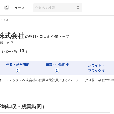
ニュース
ックス
株式会社
の評判・口コミ 企業トップ
職）まで
10
レポート数
件
年収・給与明細
転職・中途面接
ホワイト・
ブラック度
5
2
不二ラテックス株式会社の社員や元社員による不二ラテックス株式会社の転
平均年収・残業時間）