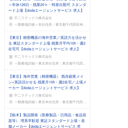
＞年休126日・残業20ｈ・時差出勤可 スタンダ
ード上場【dodaエージェントサービス 求人】
不二ラテックス株式会社
勤務地
＜勤務地詳細＞本社住所：東京都千代田区神田錦町3-
【東京】精密機器の海外営業／英語力を活かせ
る 東証スタンダード上場 残業月平均10h・週2
在宅可【dodaエージェントサービス 求人】
不二ラテックス株式会社
勤務地
＜勤務地詳細＞東京本社住所：東京都千代田区神田錦町
【東京】海外営業（精密機器） 既存顧客メイ
ン×英語活かせる 残業月10h・週2在宅／上場メ
ーカー【dodaエージェントサービス 求人】
不二ラテックス株式会社
勤務地
＜勤務地詳細＞東京本社住所：東京都千代田区神田錦町
【栃木】製品開発（医療製品・日用品・食品容
器等） 理系卒歓迎 東証スタンダード上場・老
舗メーカー【dodaエージェントサービス 求