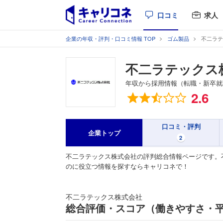
口コミ
求人
企業の年収・評判・口コミ情報 TOP
ゴム製品
不二ラテ
不二ラテックス
年収から採用情報（転職・新卒就
総合評価
2.6
口コミ・評判
企業トップ
2
不二ラテックス株式会社の評判総合情報ページです。
のに役立つ情報を探すならキャリコネで！
不二ラテックス株式会社
総合評価・スコア（働きやすさ・