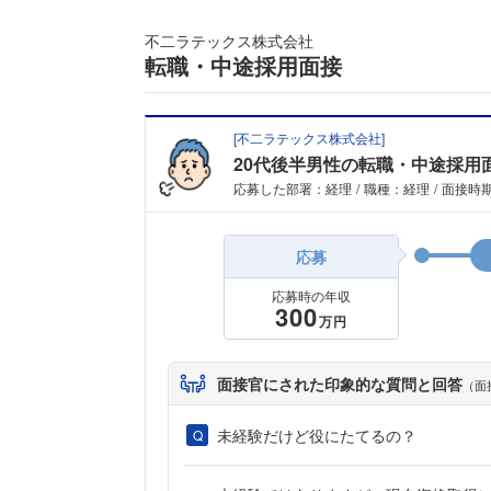
不二ラテックス株式会社
転職・中途採用面接
[
不二ラテックス株式会社
]
20代後半男性の転職・中途採用
応募した部署：経理
職種：経理
面接時期
応募
応募時の年収
300
万円
面接官にされた印象的な質問と回答
（面
未経験だけど役にたてるの？