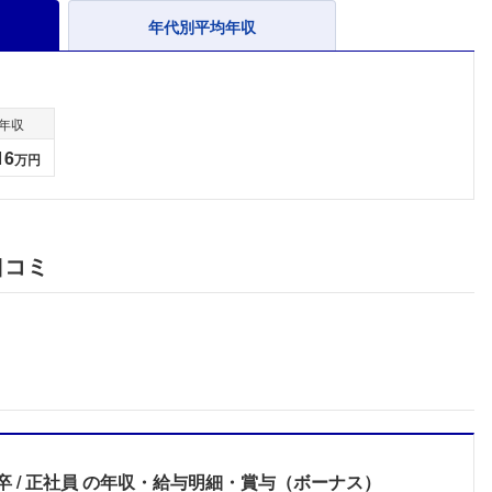
年代別平均年収
年収
16
万円
口コミ
フォローしました
卒
正社員
の年収・給与明細・賞与（ボーナス）