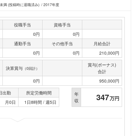
年未満 (投稿時に退職済み)
2017年度
こちらの企業もフォローしませんか？
役職手当
資格手当
0円
0円
通勤手当
その他手当
月給合計
0円
0円
210,000円
賞与(ボーナス)
決算賞与
（0回計）
合計
0円
950,000円
日出勤
所定労働時間
年
347
万円
収
月0日
1日8時間 / 週5日