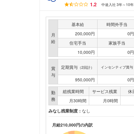
1.2
中途入社 3年～10
基本給
時間外手当
200,000円
0円
月
給
住宅手当
家族手当
10,000円
0円
定期賞与
インセンティブ賞与
（2回計）
賞
与
950,000円
0円
総残業時間
サービス残業
休
勤
務
月30時間
月0時間
みなし残業制度：
なし
月給210,000円の内訳