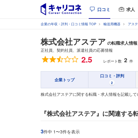
口コミ
求人
企業の年収・評判・口コミ情報 TOP
輸送用機器
アステ
株式会社アステア
の転職求人情報
正社員、契約社員、派遣社員の応募情報
総合評価
2.5
2
レポート数
件
口コミ・評判
企業トップ
2
株式会社アステアに関する転職・求人情報を記載して
『株式会社アステア』に関連する
3
件中 1〜3件を表示