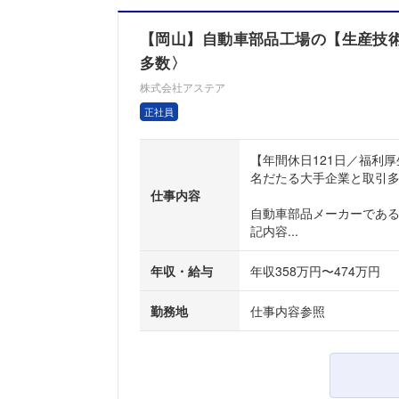
【岡山】自動車部品工場の【生産技術
多数〉
株式会社アステア
正社員
【年間休日121日／福利
名だたる大手企業と取引
仕事内容
自動車部品メーカーであ
記内容...
年収・給与
年収358万円〜474万円
勤務地
仕事内容参照