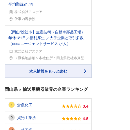
平均勤続24.4年
株式会社アステア
勤務地
仕事内容参照
【岡山/総社市】生産技術（自動車部品工場）
年休121日／福利厚生 ／大手企業と取引多数
【dodaエージェントサービス 求人】
株式会社アステア
勤務地
＜勤務地詳細＞本社住所：岡山県総社市真壁1597
求人情報をもっと読む
岡山県
×
輸送用機器業界
の企業ランキング
倉敷化工
3.4
貞光工業所
4.5
一井工業