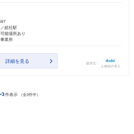
こちらの企業もフォローしませんか？
97
線／総社駅
煙可能場所あり
る事業所
詳細を見る
提供元：
人材紹介求人
〜3
件表示
（全3件中）