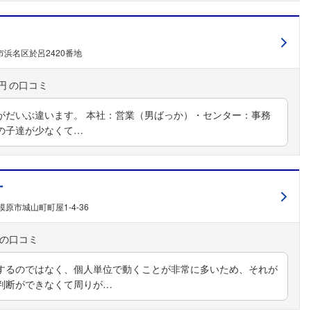
浜名区於呂2420番地
円
がだいぶ違います。 本社：営業（男ばっか）・センター：事務
の子達が少なくて…
ー
原市城山町町屋1-4-36
するのではなく、個人単位で動くことが非常に多いため、それが
判断ができなくて周りが…