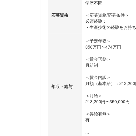
学歴不問
応募資格
＜応募資格/応募条件＞
必須経験：
・生産技術の経験をお持
＜予定年収＞
358万円〜474万円
＜賃金形態＞
月給制
＜賃金内訳＞
月額（基本給）：213,200円
年収・給与
＜月給＞
213,200円〜350,000円
＜昇給有無＞
有
...