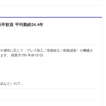
歓迎 平均勤続24.4年
験や適性に応じて〈プレス加工／溶接組立／樹脂成形〉の機械オ
す。 残業月15h 年休121日
など）のプ...