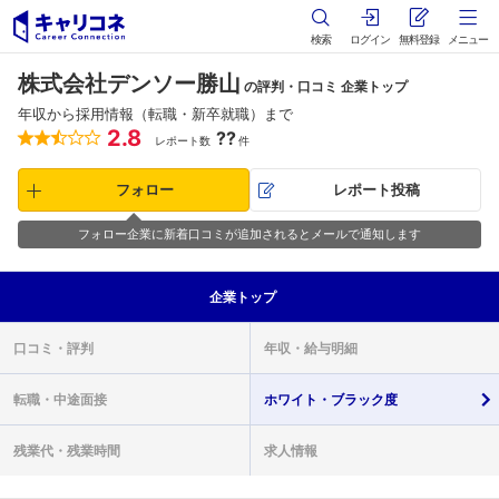
検索
ログイン
無料登録
メニュー
株式会社デンソー勝山
の評判・口コミ 企業トップ
年収から採用情報（転職・新卒就職）まで
2.8
??
レポート数
件
フォロー
レポート投稿
フォロー企業に新着口コミが追加されるとメールで通知します
企業
トップ
口コミ・
評判
年収・
給与明細
転職・
中途面接
ホワイト・
ブラック度
残業代・
残業時間
求人情報