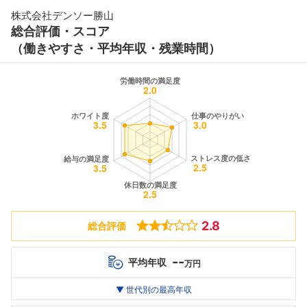
株式会社デンソー勝山
総合評価・スコア
（働きやすさ・平均年収・残業時間）
2.8
総合評価
--
平均年収
万円
世代別
20代
▼ 世代別の最高年収
30代
40代
最高年収
--万
--万
--万