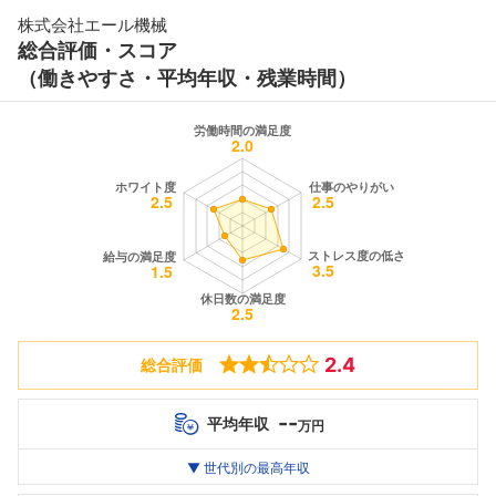
株式会社エール機械
総合評価・スコア
（働きやすさ・平均年収・残業時間）
2.4
総合評価
--
平均年収
万円
世代別
20代
▼ 世代別の最高年収
30代
40代
最高年収
--万
--万
--万