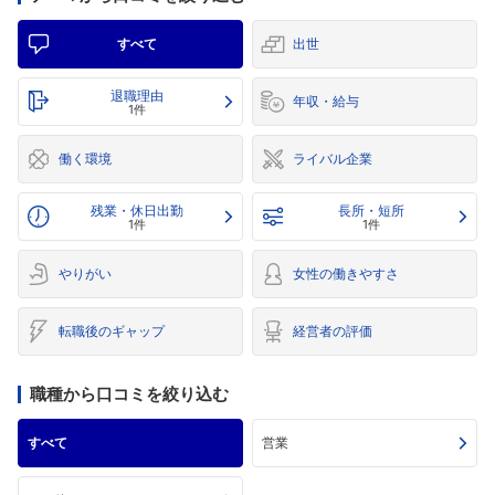
すべて
出世
退職理由
年収・給与
1件
働く環境
ライバル企業
残業・休日出勤
長所・短所
1件
1件
やりがい
女性の働きやすさ
転職後のギャップ
経営者の評価
職種から口コミを絞り込む
すべて
営業