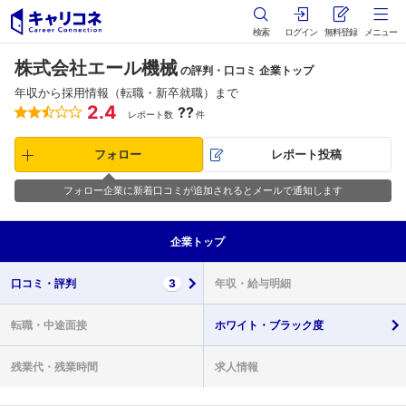
検索
ログイン
無料登録
メニュー
株式会社エール機械
の評判・口コミ 企業トップ
年収から採用情報（転職・新卒就職）まで
2.4
??
レポート数
件
フォロー
レポート投稿
フォロー企業に新着口コミが追加されるとメールで通知します
企業
トップ
口コミ・
評判
3
年収・
給与明細
転職・
中途面接
ホワイト・
ブラック度
残業代・
残業時間
求人情報