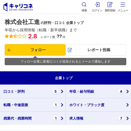
検索
ログイン
無料登録
メニュー
株式会社工進
の評判・口コミ 企業トップ
年収から採用情報（転職・新卒就職）まで
2.8
??
レポート数
件
フォロー
レポート投稿
フォロー企業に新着口コミが追加されるとメールで通知します
企業
トップ
口コミ・
評判
5
年収・
給与明細
4
転職・
中途面接
1
ホワイト・
ブラック度
残業代・
残業時間
1
求人情報
7