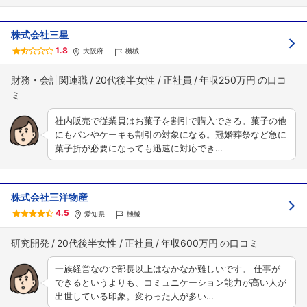
株式会社三星
1.8
大阪府
機械
財務・会計関連職
20代後半女性
正社員
年収250万円
社内販売で従業員はお菓子を割引で購入できる。菓子の他
にもパンやケーキも割引の対象になる。冠婚葬祭など急に
菓子折が必要になっても迅速に対応でき…
株式会社三洋物産
4.5
愛知県
機械
研究開発
20代後半女性
正社員
年収600万円
一族経営なので部長以上はなかなか難しいです。 仕事が
できるというよりも、コミュニケーション能力が高い人が
出世している印象。変わった人が多い…