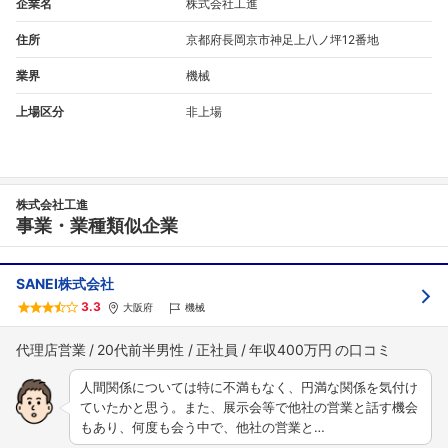
企業名
株式会社工進
住所
京都府長岡京市神足上八ノ坪12番地
業界
機械
上場区分
非上場
株式会社工進
事業・業種類似企業
SANEI株式会社
3.3
大阪府
機械
代理店営業
20代前半男性
正社員
年収400万円
人間関係については特に不満もなく、円満な関係を気付け
ていたかと思う。また、展示会等で他社の営業と話す機会
もあり、何度も会う中で、他社の営業と…