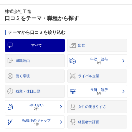
株式会社工進
口コミをテーマ・職種から探す
テーマから口コミを絞り込む
すべて
出世
年収・給与
退職理由
1件
働く環境
ライバル企業
長所・短所
残業・休日出勤
1件
やりがい
女性の働きやすさ
2件
転職後のギャップ
経営者の評価
1件