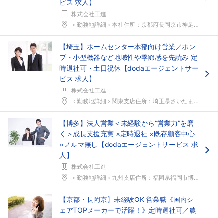
ビス 求人】
株式会社工進
＜勤務地詳細＞本社住所：京都府長岡京市神足上八ノ坪...
【埼玉】ホームセンター本部向け営業／ポン
プ・小型機器など地域性や季節感を先読み 定
時退社可・土日祝休【dodaエージェントサー
ビス 求人】
株式会社工進
＜勤務地詳細＞関東支店住所：埼玉県さいたま市北区本...
【博多】法人営業＜未経験から“営業力”を磨
く＞成長支援充実 ×定時退社 ×既存顧客中心
×ノルマ無し【dodaエージェントサービス 求
人】
株式会社工進
＜勤務地詳細＞九州支店住所：福岡県福岡市博多区東那...
【京都・長岡京】未経験OK 営業職《国内シ
ェアTOPメーカーで活躍！》定時退社可／農