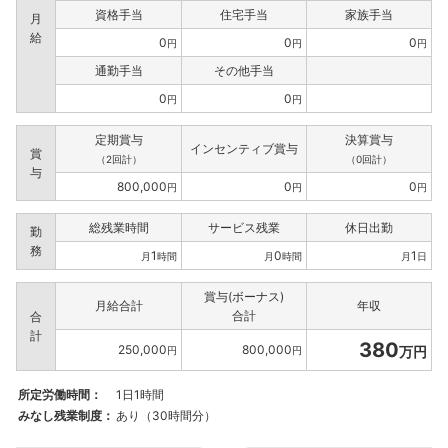
資格手当
住宅手当
家族手当
月
給
0
0
0
円
円
円
通勤手当
その他手当
0
0
円
円
定期賞与
決算賞与
インセンティブ賞与
賞
（2回計）
（0回計）
与
800,000
0
0
円
円
円
総残業時間
サービス残業
休日出勤
勤
務
1
0
1
月
時間
月
時間
月
日
賞与(ボーナス)
月給合計
年収
合計
合
計
380
250,000
800,000
万円
円
円
所定労働時間：
1日1時間
みなし残業制度：
あり（30時間分）