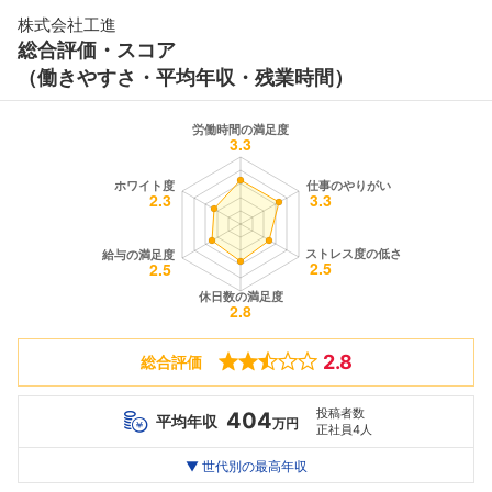
株式会社工進
総合評価・スコア
（働きやすさ・平均年収・残業時間）
2.8
総合評価
投稿者数
404
平均年収
万円
正社員4人
世代別
20代
▼ 世代別の最高年収
30代
40代
最高年収
518
--万
--万
万