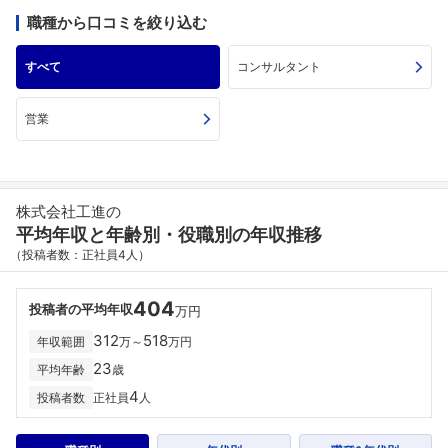
職種から口コミを絞り込む
すべて
コンサルタント
営業
株式会社工進の
平均年収と年齢別・役職別の年収推移
（投稿者数：正社員4人）
404
投稿者の平均年収
万円
312
518
年収範囲
万～
万円
23
平均年齢
歳
4
投稿者数
正社員
人