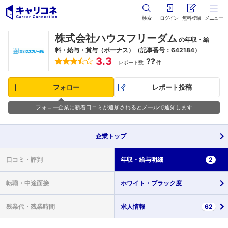
検索
ログイン
無料登録
メニュー
株式会社ハウスフリーダム
の年収・給
料・給与・賞与（ボーナス）（記事番号：642184）
3.3
??
レポート数
件
フォロー
レポート投稿
フォロー企業に新着口コミが追加されるとメールで通知します
企業
トップ
口コミ・
評判
年収・
給与明細
2
転職・
中途面接
ホワイト・
ブラック度
残業代・
残業時間
求人情報
62