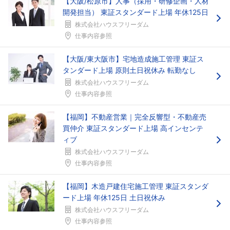
【大阪/松原市】人事（採用・研修企画・人材
開発担当） 東証スタンダード上場 年休125日
株式会社ハウスフリーダム
仕事内容参照
【大阪/東大阪市】宅地造成施工管理 東証ス
フォローしました
タンダード上場 原則土日祝休み 転勤なし
株式会社ハウスフリーダム
こちらの企業もフォローしませんか？
仕事内容参照
【福岡】不動産営業｜完全反響型・不動産売
買仲介 東証スタンダード上場 高インセンテ
ィブ
株式会社ハウスフリーダム
仕事内容参照
【福岡】木造戸建住宅施工管理 東証スタンダ
ード上場 年休125日 土日祝休み
株式会社ハウスフリーダム
仕事内容参照