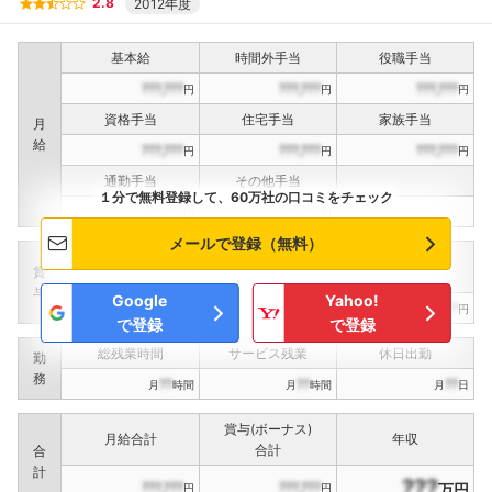
2.8
2012年度
基本給
時間外手当
役職手当
???,???
???,???
???,???
円
円
円
資格手当
住宅手当
家族手当
月
給
???,???
???,???
???,???
円
円
円
通勤手当
その他手当
１分で無料登録して、60万社の口コミをチェック
???,???
???,???
円
円
メールで登録（無料）
定期賞与
決算賞与
インセンティブ賞与
賞
（
??
回計）
（
??
回計）
与
Google
Yahoo!
???,???
???,???
???,???
円
円
円
で登録
で登録
総残業時間
サービス残業
休日出勤
勤
務
??
??
??
月
時間
月
時間
月
日
賞与(ボーナス)
月給合計
年収
合計
合
計
???
???,???
???,???
万円
円
円