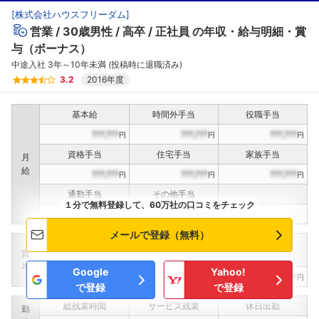
[
株式会社ハウスフリーダム
]
営業
30歳男性
高卒
正社員
の年収・給与明細・賞
与（ボーナス）
中途入社 3年～10年未満 (投稿時に退職済み)
3.2
2016年度
基本給
時間外手当
役職手当
???,???
???,???
???,???
円
円
円
資格手当
住宅手当
家族手当
月
給
???,???
???,???
???,???
円
円
円
通勤手当
その他手当
１分で無料登録して、60万社の口コミをチェック
???,???
???,???
円
円
メールで登録（無料）
定期賞与
決算賞与
インセンティブ賞与
賞
（
??
回計）
（
??
回計）
与
Google
Yahoo!
???,???
???,???
???,???
円
円
円
で登録
で登録
総残業時間
サービス残業
休日出勤
勤