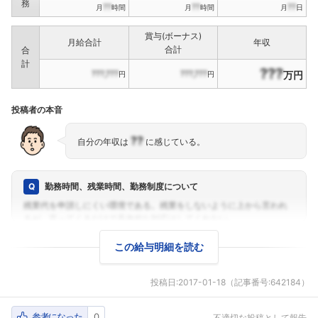
務
??
??
??
月
時間
月
時間
月
日
賞与(ボーナス)
月給合計
年収
合計
合
計
???
???,???
???,???
万円
円
円
投稿者の本音
??
自分の年収は
に感じている。
勤務時間、残業時間、勤務制度について
この給与明細を読む
投稿日:
2017-01-18
（記事番号:642184）
参考になった
0
不適切な投稿として報告