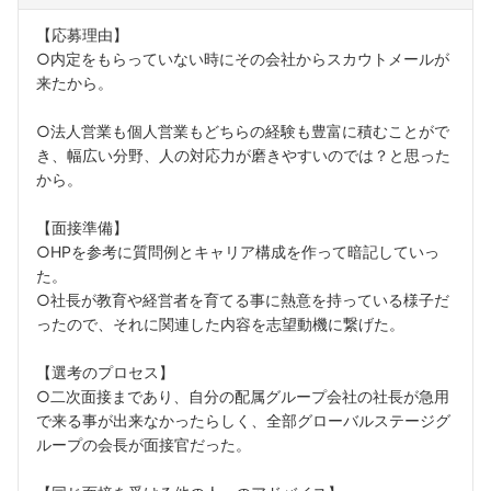
【応募理由】
○内定をもらっていない時にその会社からスカウトメールが
来たから。
○法人営業も個人営業もどちらの経験も豊富に積むことがで
き、幅広い分野、人の対応力が磨きやすいのでは？と思った
フォローしました
から。
こちらの企業もフォローしませんか？
【面接準備】
○HPを参考に質問例とキャリア構成を作って暗記していっ
た。
○社長が教育や経営者を育てる事に熱意を持っている様子だ
ったので、それに関連した内容を志望動機に繋げた。
【選考のプロセス】
○二次面接まであり、自分の配属グループ会社の社長が急用
で来る事が出来なかったらしく、全部グローバルステージグ
ループの会長が面接官だった。