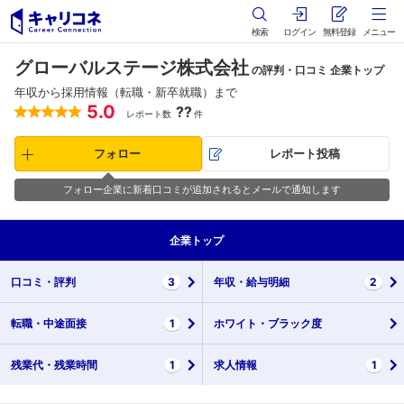
検索
ログイン
無料登録
メニュー
グローバルステージ株式会社
の評判・口コミ 企業トップ
年収から採用情報（転職・新卒就職）まで
5.0
??
レポート数
件
フォロー
レポート投稿
フォロー企業に新着口コミが追加されるとメールで通知します
企業
トップ
口コミ・
評判
3
年収・
給与明細
2
転職・
中途面接
1
ホワイト・
ブラック度
残業代・
残業時間
1
求人情報
1