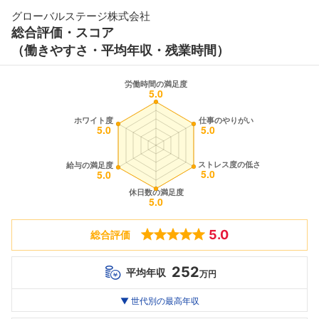
グローバルステージ株式会社
総合評価・スコア
（働きやすさ・平均年収・残業時間）
5.0
総合評価
252
平均年収
万円
世代別
20代
▼ 世代別の最高年収
30代
40代
最高年収
252
--万
--万
万