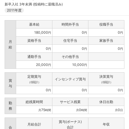
新卒入社 3年未満 (投稿時に退職済み)
2011年度
基本給
時間外手当
役職手当
180,000
0
0
円
円
円
資格手当
住宅手当
家族手当
月
給
0
0
0
円
円
円
通勤手当
その他手当
20,000
10,000
円
円
定期賞与
決算賞与
インセンティブ賞与
賞
（0回計）
（0回計）
与
0
0
0
円
円
円
総残業時間
サービス残業
休日出勤
勤
務
75
0
0
月
時間
月
時間
月
日
賞与(ボーナス)
月給合計
年収
合計
合