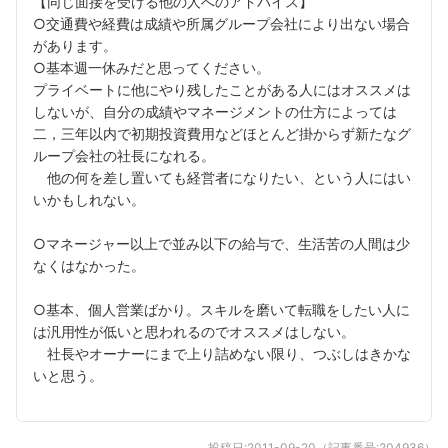
【同じ面接を受ける他の人へのアドバイス】
○交通費や経費は成績や所属グループ会社により出ない場合
があります。
○基本週一休みだと思ってください。
プライベートに他にやり残したことがある人にはオススメは
しないが、自分の成績やマネージメントの仕方によっては
二，三年以内で初期投資費用などほとんど掛からず新たなグ
ループ会社の社長になれる。
他の何を差し置いても経営者になりたい、という人にはい
いかもしれない。
○マネージャー以上で並み以下の給与で、生活苦の人間は少
なくはなかった。
○基本、個人営業ばかり。スキルを磨いて転職をしたい人に
は汎用性が低いと思われるのでオススメはしない。
社長やオーナーにまで上り詰めない限り、つぶしはきかな
いと思う。
投稿日:
2011-09-20
（記事番号:
204936
）