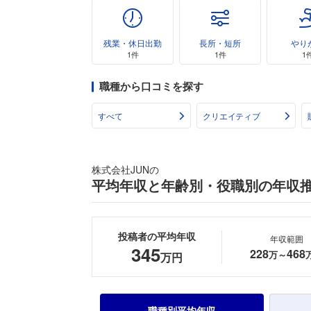
残業・休日出勤
長所・短所
やり
1件
1件
1
職種から口コミを探す
すべて
クリエイティブ
株式会社JUNの
平均年収と年齢別・役職別の年収
投稿者の平均年収
年収範囲
345
228
468
万～
万円
職種別平均年収