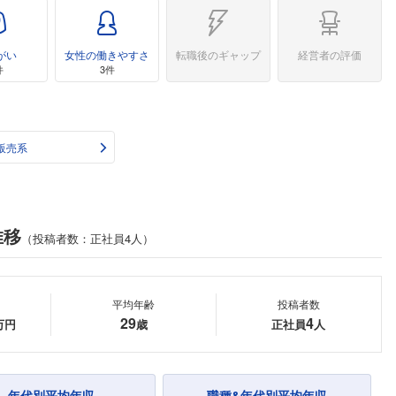
がい
女性の働きやすさ
転職後のギャップ
経営者の評価
件
3件
販売系
推移
（投稿者数：正社員4人）
平均年齢
投稿者数
29
4
万円
歳
正社員
人
年代別平均年収
職種&年代別平均年収