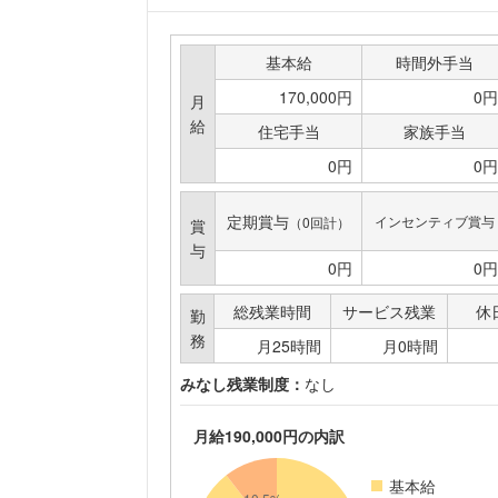
基本給
時間外手当
170,000円
0円
月
給
住宅手当
家族手当
0円
0円
定期賞与
インセンティブ賞与
（0回計）
賞
与
0円
0円
総残業時間
サービス残業
休
勤
務
月25時間
月0時間
みなし残業制度：
なし
月給190,000円の内訳
基本給