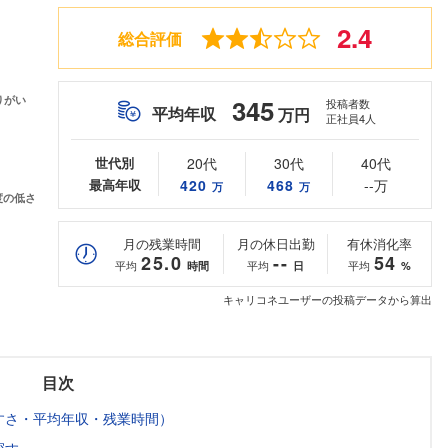
2.4
総合評価
345
投稿者数
平均年収
万円
正社員4人
世代別
20代
30代
40代
最高年収
420
468
--万
万
万
月の残業時間
月の休日出勤
有休消化率
25.0
--
54
平均
平均
平均
時間
日
%
キャリコネユーザーの投稿データから算出
目次
すさ・平均年収・残業時間）