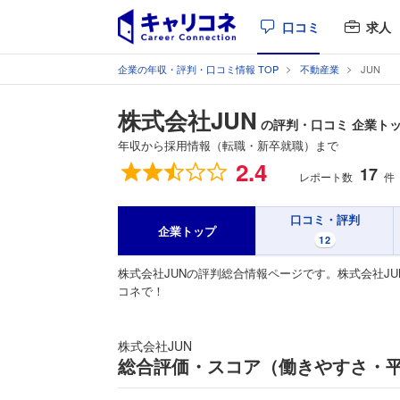
口コミ
求人
企業の年収・評判・口コミ情報 TOP
不動産業
JUN
株式会社JUN
の評判・口コミ 企業ト
年収から採用情報（転職・新卒就職）まで
総合評価
2.4
17
レポート数
件
口コミ・評判
企業トップ
12
株式会社JUNの評判総合情報ページです。株式会社J
コネで！
株式会社JUN
総合評価・スコア（働きやすさ・