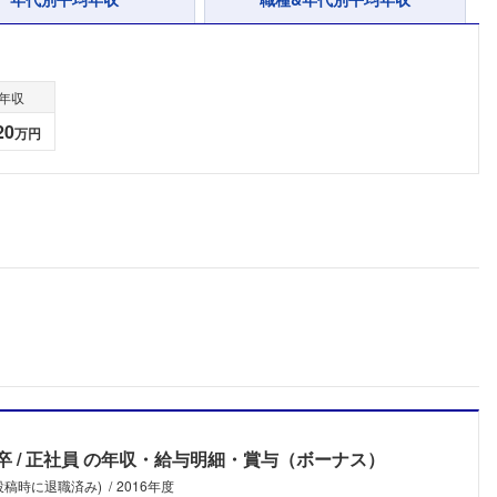
年収
20
万円
卒
正社員
の年収・給与明細・賞与（ボーナス）
フォローしました
(投稿時に退職済み)
2016年度