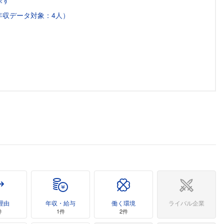
探す
年収データ対象：4人）
理由
年収・給与
働く環境
ライバル企業
件
1件
2件