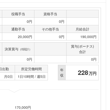
こちらの企業もフォローしませんか？
役職手当
資格手当
0円
0円
通勤手当
その他手当
月給合計
20,000円
0円
190,000円
賞与(ボーナス)
決算賞与
（0回計）
合計
0円
0円
日出勤
所定労働時間
年
228
万円
収
月0日
1日10時間 / 週5日
170,000円