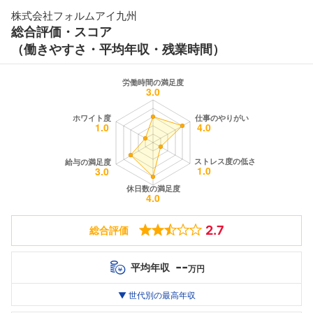
株式会社フォルムアイ九州
総合評価・スコア
（働きやすさ・平均年収・残業時間）
2.7
総合評価
--
平均年収
万円
世代別
20代
▼ 世代別の最高年収
30代
40代
最高年収
--万
--万
--万