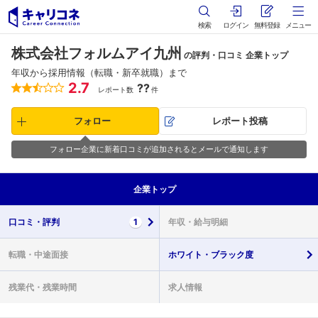
検索
ログイン
無料登録
メニュー
株式会社フォルムアイ九州
の評判・口コミ 企業トップ
年収から採用情報（転職・新卒就職）まで
2.7
??
レポート数
件
フォロー
レポート投稿
フォロー企業に新着口コミが追加されるとメールで通知します
企業
トップ
口コミ・
評判
1
年収・
給与明細
転職・
中途面接
ホワイト・
ブラック度
残業代・
残業時間
求人情報