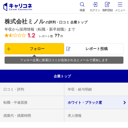
検索
ログイン
無料登録
メニュー
株式会社ミノル
の評判・口コミ 企業トップ
年収から採用情報（転職・新卒就職）まで
1.2
??
レポート数
件
フォロー
レポート投稿
フォロー企業に新着口コミが追加されるとメールで通知します
企業
トップ
口コミ・
評判
年収・
給与明細
転職・
中途面接
ホワイト・
ブラック度
残業代・
残業時間
求人情報