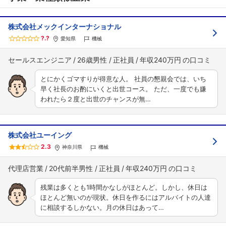
株式会社メックインターナショナル
?.?
愛知県
機械
フォローしました
セールスエンジニア
26歳男性
正社員
年収240万円
こちらの企業もフォローしませんか？
とにかくゴマすりが得意な人。 社員の懇親会では、いち
早く社長のお酌にいくと出世コース。 ただ、一度でも嫌
われたら２度と出世のチャンスが無…
株式会社ユーイング
2.3
神奈川県
機械
代理店営業
20代前半男性
正社員
年収240万円
残業は多くとも1時間かなしがほとんど。しかし、休日は
ほとんど無いのが現状。休日を作るにはアルバイトの人達
に相談するしかない。月の休日はあって…