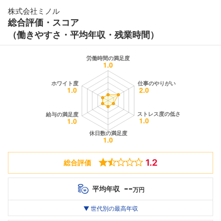
株式会社ミノル
総合評価・スコア
（働きやすさ・平均年収・残業時間）
1.2
総合評価
--
平均年収
万円
世代別
20代
▼ 世代別の最高年収
30代
40代
最高年収
--万
--万
--万