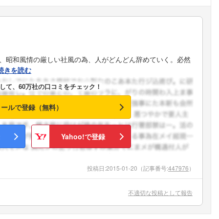
が、昭和風情の厳しい社風の為、人がどんどん辞めていく。必然
続きを読む
して、60万社の口コミをチェック！
メールで登録（無料）
Yahoo!で登録
投稿日:
2015-01-20
（記事番号:
447976
）
不適切な投稿として報告