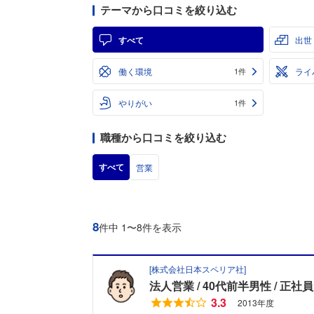
テーマから口コミを絞り込む
すべて
出世
働く環境
ライ
1件
やりがい
1件
職種から口コミを絞り込む
すべて
営業
8
件中 1〜8件を表示
[
株式会社日本スペリア社
]
法人営業
40代前半男性
正社員
3.3
2013年度