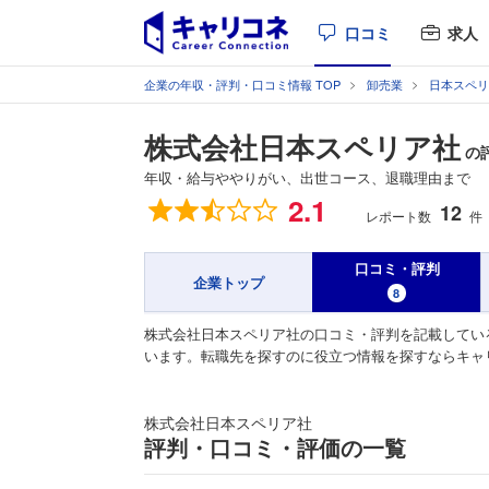
口コミ
求人
企業の年収・評判・口コミ情報 TOP
卸売業
日本スペリ
株式会社日本スペリア社
の
年収・給与ややりがい、出世コース、退職理由まで
総合評価
2.1
12
レポート数
件
口コミ・評判
企業トップ
8
株式会社日本スペリア社の口コミ・評判を記載してい
います。転職先を探すのに役立つ情報を探すならキャ
株式会社日本スペリア社
評判・口コミ・評価の一覧