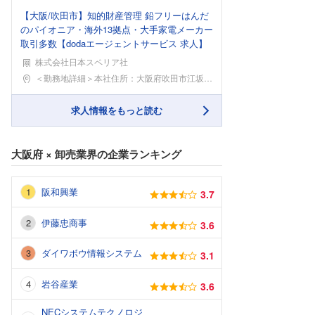
【大阪/吹田市】知的財産管理 鉛フリーはんだ
のパイオニア・海外13拠点・大手家電メーカー
取引多数【dodaエージェントサービス 求人】
株式会社日本スペリア社
勤務地
＜勤務地詳細＞本社住所：大阪府吹田市江坂町1-16
求人情報をもっと読む
大阪府
×
卸売業界
の企業ランキング
阪和興業
3.7
伊藤忠商事
3.6
ダイワボウ情報システム
3.1
岩谷産業
3.6
NECシステムテクノロジ