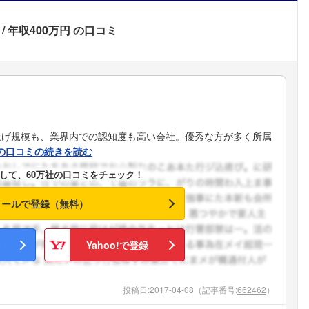
年収400万円
の口コミ
上げ規模も、業界内での認知度も高い会社。優秀な方が多く所属
の口コミの続きを読む
して、60万社の口コミをチェック！
メールで登録（無料）
Yahoo!で登録
フォローしました
投稿日:
2017-04-08
（記事番号:
662462
）