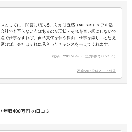
としては、闇雲に頑張るよりかは五感（senses）をフル活
な会社でも至らない点はあるのが現状・それを言い訳にしないで
観点で仕事をすれば、自己責任を伴う反面、仕事を楽しいと思え
を磨けば、会社はそれに見合ったチャンスを与えてくれます。
投稿日:
2017-04-08
（記事番号:
662464
）
不適切な投稿として報告
年収400万円
の口コミ