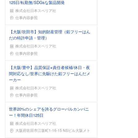
125日/転勤無/SDGsな製品開発
株式会社日本スペリア社
勤務地
仕事内容参照
【大阪/吹田市】知的財産管理（鉛フリーはん
だの特許申請・管理）
株式会社日本スペリア社
勤務地
仕事内容参照
【大阪/豊中】品質保証※責任者候補/休日・夜
間対応なし/世界に先駆けた鉛フリーはんだメ
ーカー
株式会社日本スペリア社
勤務地
仕事内容参照
世界20%のシェアを誇るグローバルカンパニ
ー！年間休日125日
株式会社日本スペリア社
勤務地
大阪府吹田市江坂町1-16-15 NSビル大阪メト