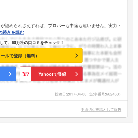
スが認められさえすれば、プロパーも中途も違いません。実力・
の続きを読む
して、60万社の口コミをチェック！
メールで登録（無料）
Yahoo!で登録
投稿日:
2017-04-08
（記事番号:
662463
）
不適切な投稿として報告