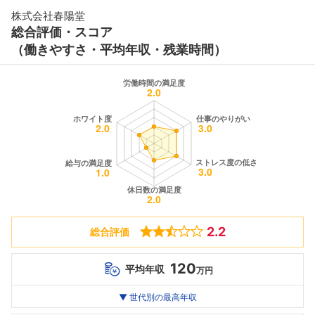
株式会社春陽堂
総合評価・スコア
（働きやすさ・平均年収・残業時間）
2.2
総合評価
120
平均年収
万円
世代別
20代
▼ 世代別の最高年収
30代
40代
最高年収
--万
--万
--万