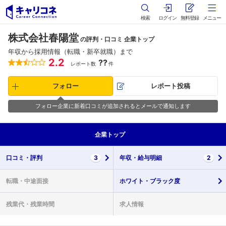
検索
ログイン
無料登録
メニュー
株式会社春陽堂
の評判・口コミ 企業トップ
年収から採用情報（転職・新卒就職）まで
2.2
??
レポート数
件
フォロー
レポート投稿
フォロー企業に新着口コミが追加されるとメールで通知します
企業
トップ
口コミ・
評判
3
年収・
給与明細
2
転職・
中途面接
ホワイト・
ブラック度
残業代・
残業時間
求人情報