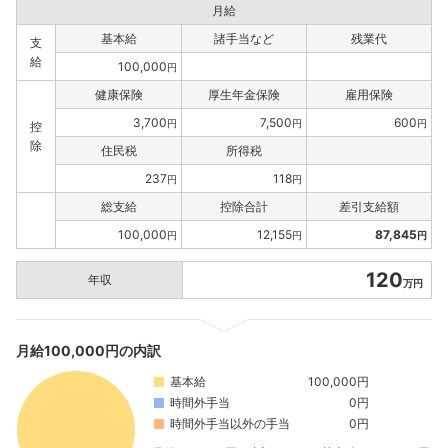
月給
基本給
諸手当など
残業代
支
給
100,000
円
健康保険
厚生年金保険
雇用保険
3,700
7,500
600
円
円
円
控
除
住民税
所得税
237
118
円
円
総支給
控除合計
差引支給額
100,000
12,155
87,845
円
円
円
120
年収
万円
月給100,000円の内訳
基本給
100,000円
時間外手当
0円
時間外手当以外の手当
0円