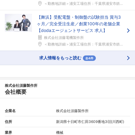
＜勤務地詳細＞浦安工場住所：千葉県浦安市鉄鋼通り２...
【舞浜】受配電盤・制御盤の試験担当 賞与3
ヶ月／完全受注生産／創業100年の老舗企業
【dodaエージェントサービス 求人】
株式会社須藤電機製作所
＜勤務地詳細＞浦安工場住所：千葉県浦安市鉄鋼通り２...
フォローしました
求人情報をもっと読む
全4件
こちらの企業もフォローしませんか？
株式会社須藤製作所
会社概要
企業名
株式会社須藤製作所
住所
新潟県十日町市仁田3609番地3(旧川西町)
業界
機械