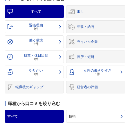
すべて
出世
退職理由
年収・給与
1件
働く環境
ライバル企業
2件
残業・休日出勤
長所・短所
1件
やりがい
女性の働きやすさ
1件
1件
転職後のギャップ
経営者の評価
職種から口コミを絞り込む
すべて
技術