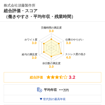
株式会社須藤製作所
総合評価・スコア
（働きやすさ・平均年収・残業時間）
3.2
総合評価
--
平均年収
万円
世代別
20代
▼ 世代別の最高年収
30代
40代
最高年収
--万
--万
--万