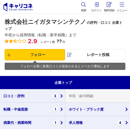
検索
ログイン
無料登録
メニュー
株式会社ニイガタマシンテクノ
の評判・口コミ 企業ト
ップ
年収から採用情報（転職・新卒就職）まで
2.9
??
レポート数
件
フォロー
レポート投稿
フォロー企業に新着口コミが追加されるとメールで通知します
企業
トップ
口コミ・
評判
3
年収・
給与明細
転職・
中途面接
1
ホワイト・
ブラック度
残業代・
残業時間
1
求人情報
4