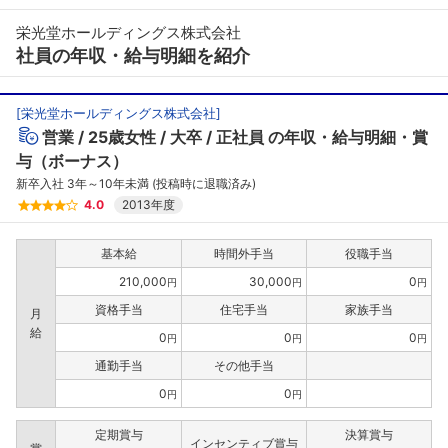
栄光堂ホールディングス株式会社
社員の年収・給与明細を紹介
[
栄光堂ホールディングス株式会社
]
営業
25歳女性
大卒
正社員
の年収・給与明細・賞
与（ボーナス）
新卒入社 3年～10年未満 (投稿時に退職済み)
4.0
2013年度
基本給
時間外手当
役職手当
210,000
30,000
0
円
円
円
資格手当
住宅手当
家族手当
月
給
0
0
0
円
円
円
通勤手当
その他手当
0
0
円
円
定期賞与
決算賞与
インセンティブ賞与