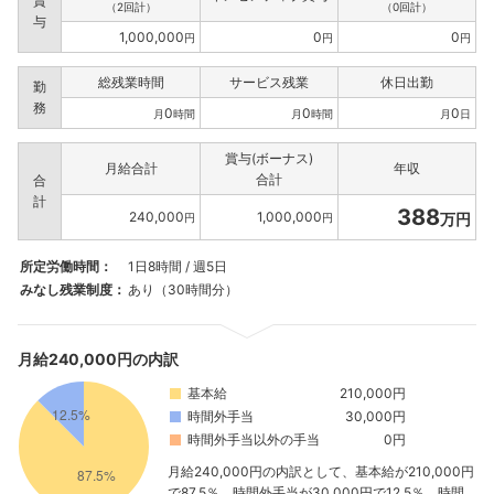
賞
（2回計）
（0回計）
与
1,000,000
0
0
円
円
円
総残業時間
サービス残業
休日出勤
勤
務
0
0
0
月
時間
月
時間
月
日
賞与(ボーナス)
月給合計
年収
合計
合
計
388
240,000
1,000,000
万円
円
円
所定労働時間：
1日8時間 / 週5日
みなし残業制度：
あり（30時間分）
月給240,000円の内訳
基本給
210,000円
時間外手当
30,000円
時間外手当以外の手当
0円
月給240,000円の内訳として、基本給が210,000円
で87.5％、時間外手当が30,000円で12.5％、時間