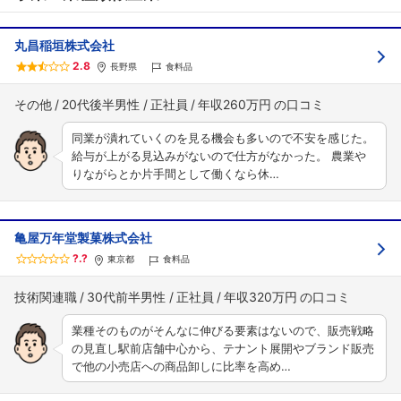
丸昌稲垣株式会社
2.8
長野県
食料品
その他
20代後半男性
正社員
年収260万円
同業が潰れていくのを見る機会も多いので不安を感じた。
給与が上がる見込みがないので仕方がなかった。 農業や
りながらとか片手間として働くなら休…
亀屋万年堂製菓株式会社
?.?
東京都
食料品
技術関連職
30代前半男性
正社員
年収320万円
業種そのものがそんなに伸びる要素はないので、販売戦略
の見直し駅前店舗中心から、テナント展開やブランド販売
で他の小売店への商品卸しに比率を高め…