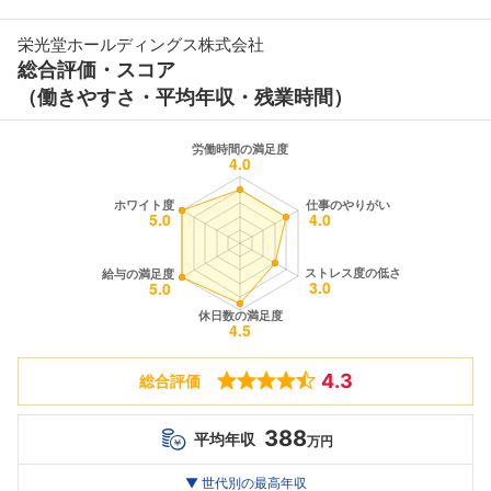
栄光堂ホールディングス株式会社
総合評価・スコア
（働きやすさ・平均年収・残業時間）
4.3
総合評価
388
平均年収
万円
世代別
20代
▼ 世代別の最高年収
30代
40代