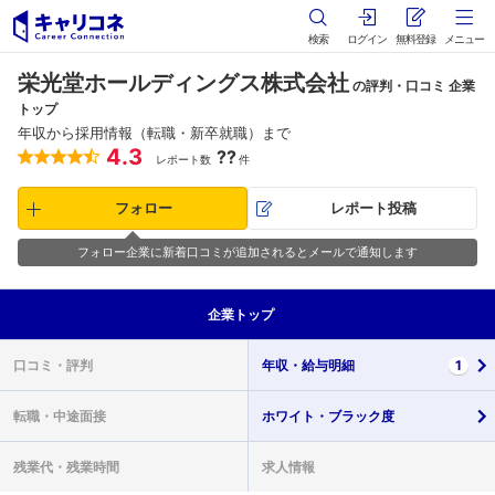
検索
ログイン
無料登録
メニュー
栄光堂ホールディングス株式会社
の評判・口コミ 企業
トップ
年収から採用情報（転職・新卒就職）まで
4.3
??
レポート数
件
フォロー
レポート投稿
フォロー企業に新着口コミが追加されるとメールで通知します
企業
トップ
口コミ・
評判
年収・
給与明細
1
転職・
中途面接
ホワイト・
ブラック度
残業代・
残業時間
求人情報