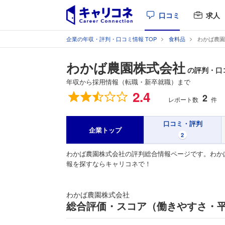
口コミ
求人
企業の年収・評判・口コミ情報 TOP
食料品
わかば農園
わかば農園株式会社
の評判・口
年収から採用情報（転職・新卒就職）まで
総合評価
2.4
2
レポート数
件
口コミ・評判
企業トップ
2
わかば農園株式会社の評判総合情報ページです。わか
報を探すならキャリコネで！
わかば農園株式会社
総合評価・スコア（働きやすさ・