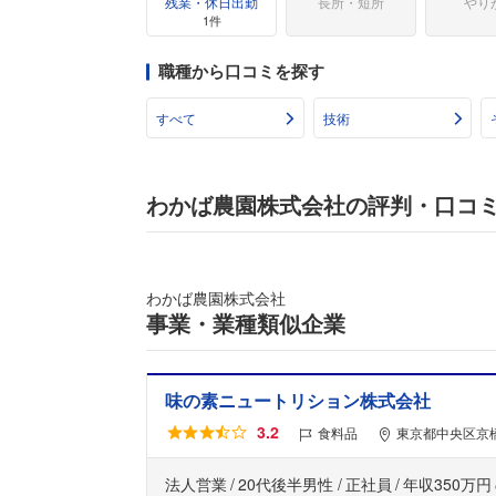
残業・休日出勤
長所・短所
やり
1件
職種から口コミを探す
すべて
技術
わかば農園株式会社の評判・口コ
わかば農園株式会社
事業・業種類似企業
味の素ニュートリション株式会社
3.2
食料品
東京都中央区京橋
法人営業
20代後半男性
正社員
年収350万円