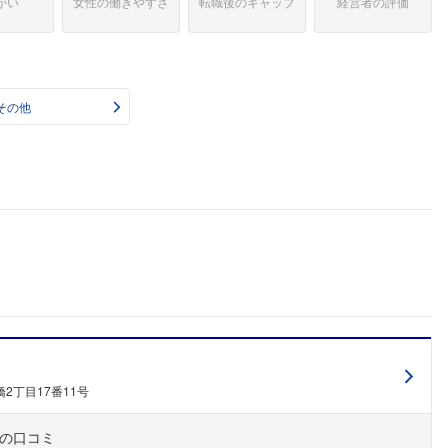
がい
女性の働きやすさ
転職後のギャップ
経営者の評価
その他
ミ
2丁目17番11号