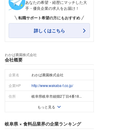
あなたの希望・経歴にマッチした大
手・優良企業の求人をお届け！
転職サポート希望の方にもおすすめ
詳しくはこちら
わかば農園株式会社
会社概要
企業名
わかば農園株式会社
企業HP
http://www.wakaba-f.co.jp/
住所
岐阜県岐阜市細畑2丁目4番18...
もっと見る
岐阜県
×
食料品業界
の企業ランキング