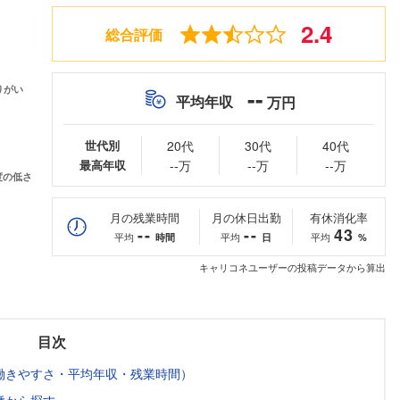
2.4
総合評価
--
平均年収
万円
世代別
20代
30代
40代
最高年収
--万
--万
--万
月の残業時間
月の休日出勤
有休消化率
--
--
43
平均
平均
平均
時間
日
%
キャリコネユーザーの投稿データから算出
目次
働きやすさ・平均年収・残業時間）