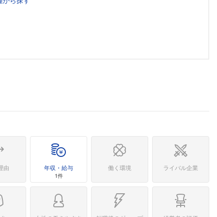
種から探す
理由
年収・給与
働く環境
ライバル企業
1件