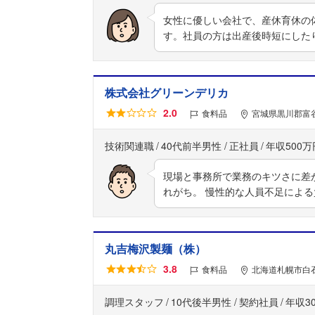
女性に優しい会社で、産休育休の
す。社員の方は出産後時短にした
株式会社グリーンデリカ
2.0
食料品
宮城県黒川郡富谷
技術関連職
40代前半男性
正社員
年収500万
現場と事務所で業務のキツさに差
れがち。 慢性的な人員不足によ
丸吉梅沢製麺（株）
3.8
食料品
北海道札幌市白
調理スタッフ
10代後半男性
契約社員
年収3