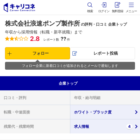
検索
ログイン
無料登録
メニュー
株式会社浪速ポンプ製作所
の評判・口コミ 企業トップ
年収から採用情報（転職・新卒就職）まで
2.8
??
レポート数
件
フォロー
レポート投稿
フォロー企業に新着口コミが追加されるとメールで通知します
企業
トップ
口コミ・
評判
年収・
給与明細
転職・
中途面接
ホワイト・
ブラック度
残業代・
残業時間
求人情報
4