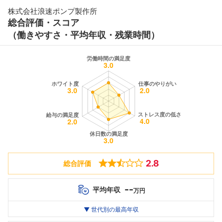
株式会社浪速ポンプ製作所
総合評価・スコア
（働きやすさ・平均年収・残業時間）
2.8
総合評価
--
平均年収
万円
世代別
20代
▼ 世代別の最高年収
30代
40代
最高年収
--万
--万
--万