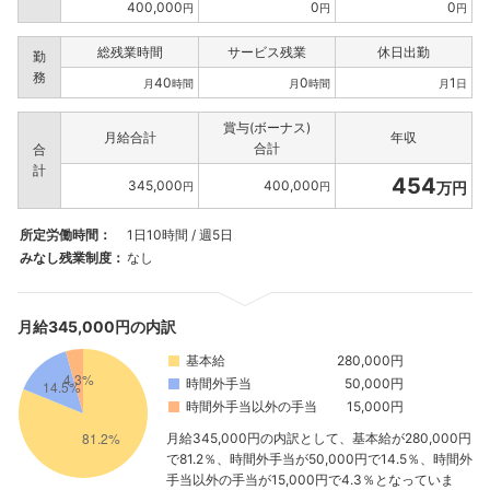
400,000
0
0
円
円
円
総残業時間
サービス残業
休日出勤
勤
務
40
0
1
月
時間
月
時間
月
日
賞与(ボーナス)
月給合計
年収
合計
合
計
454
345,000
400,000
万円
円
円
所定労働時間：
1日10時間 / 週5日
みなし残業制度：
なし
月給345,000円の内訳
基本給
280,000円
時間外手当
50,000円
時間外手当以外の手当
15,000円
月給345,000円の内訳として、基本給が280,000円
で81.2％、時間外手当が50,000円で14.5％、時間外
手当以外の手当が15,000円で4.3％となっていま