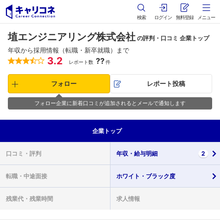
検索
ログイン
無料登録
メニュー
埴エンジニアリング株式会社
の評判・口コミ 企業トップ
年収から採用情報（転職・新卒就職）まで
3.2
??
レポート数
件
フォロー
レポート投稿
フォロー企業に新着口コミが追加されるとメールで通知します
企業
トップ
口コミ・
評判
年収・
給与明細
2
転職・
中途面接
ホワイト・
ブラック度
残業代・
残業時間
求人情報