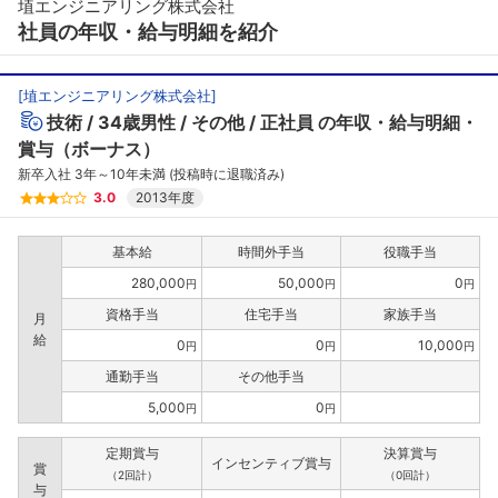
埴エンジニアリング株式会社
社員の年収・給与明細を紹介
[
埴エンジニアリング株式会社
]
技術
34歳男性
その他
正社員
の年収・給与明細・
賞与（ボーナス）
新卒入社 3年～10年未満 (投稿時に退職済み)
3.0
2013年度
基本給
時間外手当
役職手当
280,000
50,000
0
円
円
円
資格手当
住宅手当
家族手当
月
給
0
0
10,000
円
円
円
通勤手当
その他手当
5,000
0
円
円
定期賞与
決算賞与
インセンティブ賞与
賞
（2回計）
（0回計）
与