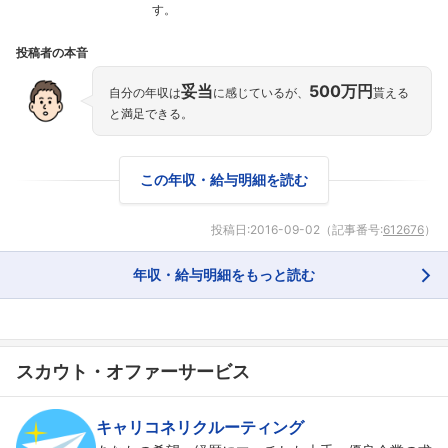
す。
投稿者の本音
妥当
500万円
自分の年収は
に感じているが、
貰える
と満足できる。
この年収・給与明細を読む
投稿日:
2016-09-02
（記事番号:
612676
）
フォローしました
こちらの企業もフォローしませんか？
年収・給与明細をもっと読む
スカウト・オファーサービス
キャリコネリクルーティング