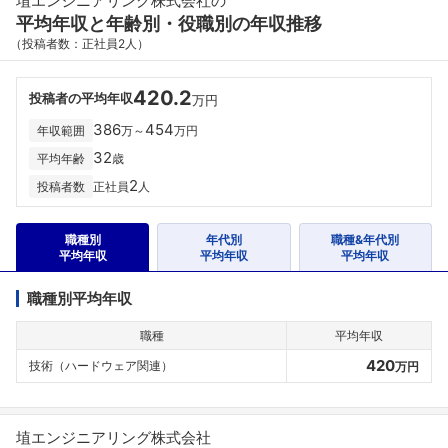
埴エンジニアリング株式会社の
平均年収と年齢別・役職別の年収推移
（投稿者数：正社員2人）
420.2
投稿者の平均年収
万円
386
454
年収範囲
万～
万円
32
平均年齢
歳
2
投稿者数
正社員
人
職種別
年代別
職種&年代別
平均年収
平均年収
平均年収
職種別平均年収
職種
平均年収
420
技術（ハードウェア関連）
万円
埴エンジニアリング株式会社