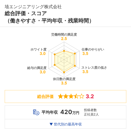
埴エンジニアリング株式会社
総合評価・スコア
（働きやすさ・平均年収・残業時間）
3.2
総合評価
投稿者数
420
平均年収
万円
正社員2人
世代別
20代
▼ 世代別の最高年収
30代
40代
最高年収
--万
454
--万
万