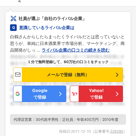
社員が選ぶ「自社のライバル企業」
意識しているライバル企業は
白鶴さんからしたらまったくライバルだとは思っていないと
思うが、単純に日本酒業界で市場分析、マーケティング、商
品開発がしっ ...
ライバル企業の口コミの続きを読む
１分で無料登録して、60万社の口コミをチェック
メールで登録（無料）
Google
Yahoo!
で登録
で登録
代理店営業
30代前半男性
正社員
年収400万円
2010年度
投稿日:
2011-12-10
（記事番号:
226380
）