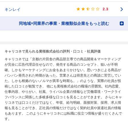
キンレイ
2.3
同地域×同業界の事業・業種類似企業をもっと読む
キャリコネで見られる黄桜株式会社の評判・口コミ・社員評価
キャリコネでは「京都の片田舎の商品部主導での商品開発＆マーケティング
が完全に広告代理店任せなので、発売する商品のコンセプト、狙いが不明
確。しかもマーケティングにお金をあまりかけない。思いつきによる商品が
バンバン発売された時期があった。営業さんは得意先との商談に苦労してい
た。しかも根拠のないノルマが異常な時期も。」のような、実際の社員が投
稿した口コミが観覧でき、 他にも黄桜株式会社の職場の雰囲気、社内恋愛、
仕事内容、やりがい、社風、ライバル企業の情報など労働環境・ワークライ
フバランスに関係した多岐多様な口コミを見ることができます。 さらにキャ
リコネでは口コミだけではなく、年収、給与明細、面接対策、採用、求人情
報も見ることができ、正社員の情報だけではなく契約社員や派遣社員の情報
もあります。 このようにキャリコネには転職に役立つ情報が盛りだくさんで
す。