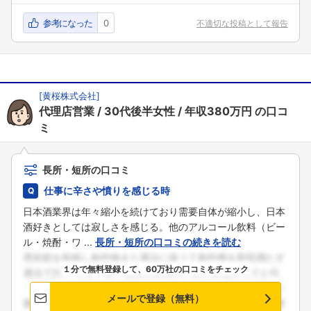
参考になった
0
不適切な投稿として報告
[
黄桜株式会社
]
代理店営業
30代後半女性
年収380万円
の口コ
ミ
長所・短所の口コミ
仕事に辛さや憤りを感じる時
日本酒業界は年々縮小を続けており需要自体が縮小し、日本
酒好きとしては寂しさを感じる。他のアルコール飲料（ビー
ル・焼酎・ワ ...
長所・短所の口コミの続きを読む
１分で無料登録して、60万社の口コミをチェック
メールで登録（無料）