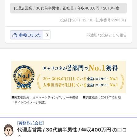
代理店営業
30代前半男性
正社員
年収400万円
2010年度
投稿日:
2011-12-10
（記事番号:
226381
）
参考になった
3
不適切な投稿として報告
■実査委託先：日本マーケティングリサーチ機構 ■調査概要：2023年12月期
「サイトのイメージ調査」
[
黄桜株式会社
]
代理店営業
30代前半男性
年収400万円
の口コ
ミ