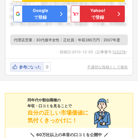
Google
Yahoo!
で登録
で登録
代理店営業
30代後半女性
正社員
年収380万円
2007年度
投稿日:
2010-12-05
（記事番号:
123278
）
参考になった
0
不適切な投稿として報告
同年代や類似職種の
年収・口コミを見ることで
自分の正しい市場価値に
気付くきっかけに！
60万社以上の本音の口コミを公開中