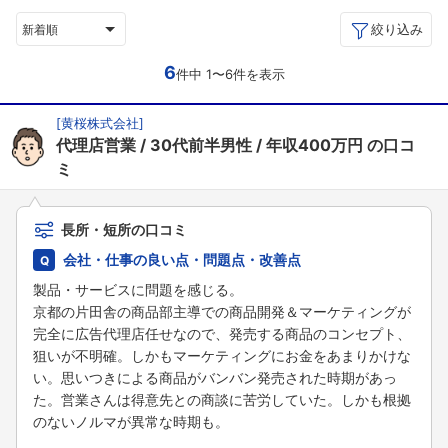
絞り込み
新着順
6
件中 1〜6件を表示
[
黄桜株式会社
]
代理店営業
30代前半男性
年収400万円
の口コ
ミ
長所・短所の口コミ
会社・仕事の良い点・問題点・改善点
製品・サービスに問題を感じる。
京都の片田舎の商品部主導での商品開発＆マーケティングが
完全に広告代理店任せなので、発売する商品のコンセプト、
狙いが不明確。しかもマーケティングにお金をあまりかけな
い。思いつきによる商品がバンバン発売された時期があっ
た。営業さんは得意先との商談に苦労していた。しかも根拠
のないノルマが異常な時期も。