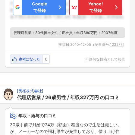
Google
Yahoo!
で登録
で登録
代理店営業
30代後半女性
正社員
年収380万円
2007年度
投稿日:
2010-12-05
（記事番号:
123277
）
参考になった
0
不適切な投稿として報告
[
黄桜株式会社
]
代理店営業
26歳男性
年収327万円
の口コミ
年収・給与の口コミ
30歳手前で月給で24万（額面）程度なので生活は厳しい。
が、メーカーなので福利厚生が充実しており、借り上げ住