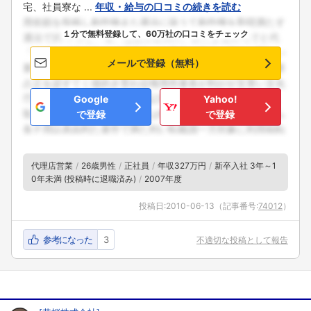
宅、社員寮な ...
年収・給与の口コミの続きを読む
１分で無料登録して、60万社の口コミをチェック
メールで登録（無料）
Google
Yahoo!
で登録
で登録
フォローしました
代理店営業
26歳男性
正社員
年収327万円
新卒入社 3年～1
0年未満 (投稿時に退職済み)
2007年度
こちらの企業もフォローしませんか？
投稿日:
2010-06-13
（記事番号:
74012
）
参考になった
3
不適切な投稿として報告