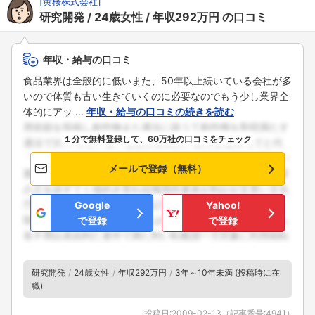
[
黄桜株式会社
]
研究開発
24歳女性
年収292万円
の口コミ
年収・給与の口コミ
食品業界は全般的に低いまた、50年以上続いている会社が多
いので体質も古い生きていくのに必要なのでもう少し業界全
体的にアッ ...
年収・給与の口コミの続きを読む
１分で無料登録して、60万社の口コミをチェック
メールで登録（無料）
Google
Yahoo!
で登録
で登録
研究開発
24歳女性
年収292万円
3年～10年未満 (投稿時に在
職)
投稿日:
2009-02-13
（記事番号:
4941
）