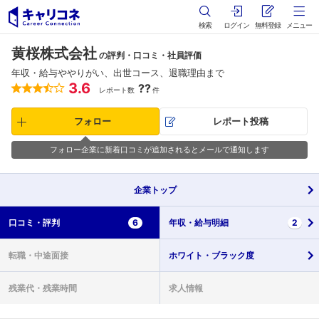
検索
ログイン
無料登録
メニュー
黄桜株式会社
の評判・口コミ・社員評価
年収・給与ややりがい、出世コース、退職理由まで
3.6
??
レポート数
件
フォロー
レポート投稿
フォロー企業に新着口コミが追加されるとメールで通知します
企業
トップ
口コミ・
評判
6
年収・
給与明細
2
転職・
中途面接
ホワイト・
ブラック度
残業代・
残業時間
求人情報