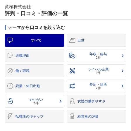
黄桜株式会社
評判・口コミ・評価の一覧
テーマから口コミを絞り込む
すべて
出世
年収・給与
退職理由
2件
ライバル企業
働く環境
1件
長所・短所
残業・休日出勤
2件
やりがい
女性の働きやすさ
1件
転職後のギャップ
経営者の評価