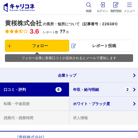
検索
ログイン
無料登録
メニュー
黄桜株式会社
の長所・短所について（記事番号：226381)
3.6
??
レポート数
件
フォロー
レポート投稿
フォロー企業に新着口コミが追加されるとメールで通知します
企業
トップ
口コミ・
評判
6
年収・
給与明細
2
転職・
中途面接
ホワイト・
ブラック度
残業代・
残業時間
求人情報
[
黄桜株式会社
]