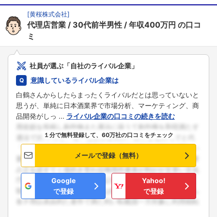
[
黄桜株式会社
]
代理店営業
30代前半男性
年収400万円
の口コ
ミ
社員が選ぶ「自社のライバル企業」
意識しているライバル企業は
白鶴さんからしたらまったくライバルだとは思っていないと
思うが、単純に日本酒業界で市場分析、マーケティング、商
品開発がしっ ...
ライバル企業の口コミの続きを読む
１分で無料登録して、60万社の口コミをチェック
メールで登録（無料）
Google
Yahoo!
で登録
で登録