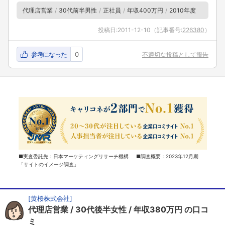
代理店営業
30代前半男性
正社員
年収400万円
2010年度
投稿日:
2011-12-10
（記事番号:
226380
）
参考になった
0
不適切な投稿として報告
■実査委託先：日本マーケティングリサーチ機構 ■調査概要：2023年12月期
「サイトのイメージ調査」
[
黄桜株式会社
]
代理店営業
30代後半女性
年収380万円
の口コ
ミ