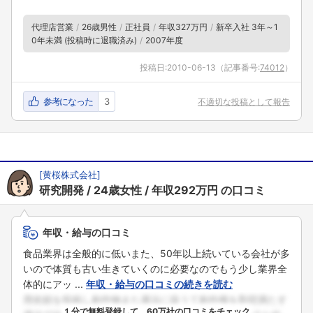
代理店営業
26歳男性
正社員
年収327万円
新卒入社 3年～1
0年未満 (投稿時に退職済み)
2007年度
投稿日:
2010-06-13
（記事番号:
74012
）
参考になった
3
不適切な投稿として報告
[
黄桜株式会社
]
研究開発
24歳女性
年収292万円
の口コミ
年収・給与の口コミ
食品業界は全般的に低いまた、50年以上続いている会社が多
いので体質も古い生きていくのに必要なのでもう少し業界全
体的にアッ ...
年収・給与の口コミの続きを読む
１分で無料登録して、60万社の口コミをチェック