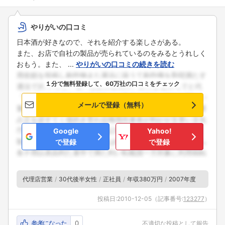
やりがいの口コミ
日本酒が好きなので、それを紹介する楽しさがある。
また、お店で自社の製品が売られているのをみるとうれしく
おもう。また、 ...
やりがいの口コミの続きを読む
１分で無料登録して、60万社の口コミをチェック
メールで登録（無料）
Google
Yahoo!
で登録
で登録
代理店営業
30代後半女性
正社員
年収380万円
2007年度
投稿日:
2010-12-05
（記事番号:
123277
）
参考になった
0
不適切な投稿として報告