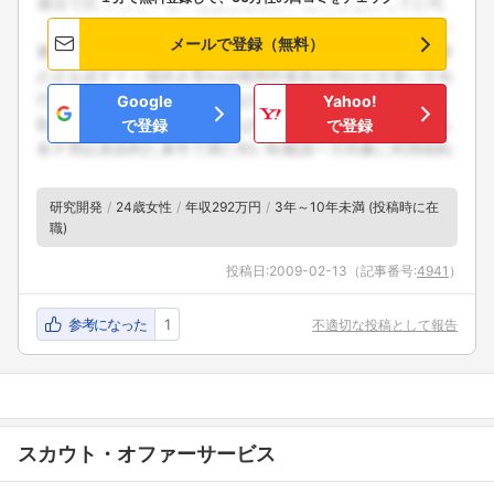
メールで登録（無料）
Google
Yahoo!
で登録
で登録
研究開発
24歳女性
年収292万円
3年～10年未満 (投稿時に在
職)
投稿日:
2009-02-13
（記事番号:
4941
）
フォローしました
参考になった
1
不適切な投稿として報告
こちらの企業もフォローしませんか？
スカウト・オファーサービス