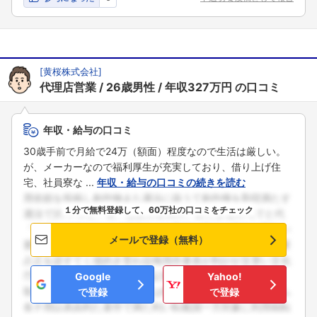
[
黄桜株式会社
]
代理店営業
26歳男性
年収327万円
の口コミ
年収・給与の口コミ
30歳手前で月給で24万（額面）程度なので生活は厳しい。
が、メーカーなので福利厚生が充実しており、借り上げ住
宅、社員寮な ...
年収・給与の口コミの続きを読む
１分で無料登録して、60万社の口コミをチェック
メールで登録（無料）
Google
Yahoo!
で登録
で登録