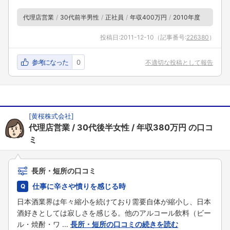
代理店営業
30代前半男性
正社員
年収400万円
2010年度
投稿日:
2011-12-10
（記事番号:
226380
）
参考になった
0
不適切な投稿として報告
[
黄桜株式会社
]
代理店営業
30代後半女性
年収380万円
の口コ
ミ
長所・短所の口コミ
仕事に辛さや憤りを感じる時
日本酒業界は年々縮小を続けており需要自体が縮小し、日本
酒好きとしては寂しさを感じる。他のアルコール飲料（ビー
ル・焼酎・ワ ...
長所・短所の口コミの続きを読む