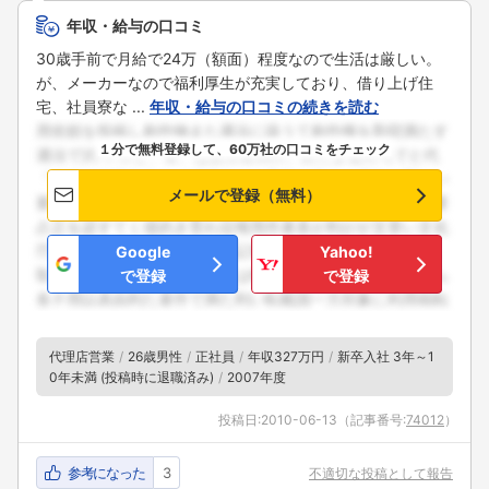
年収・給与の口コミ
30歳手前で月給で24万（額面）程度なので生活は厳しい。
が、メーカーなので福利厚生が充実しており、借り上げ住
宅、社員寮な ...
年収・給与の口コミの続きを読む
１分で無料登録して、60万社の口コミをチェック
メールで登録（無料）
Google
Yahoo!
で登録
で登録
代理店営業
26歳男性
正社員
年収327万円
新卒入社 3年～1
0年未満 (投稿時に退職済み)
2007年度
投稿日:
2010-06-13
（記事番号:
74012
）
参考になった
3
不適切な投稿として報告