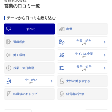
黄桜株式会社
営業の口コミ一覧
テーマから口コミを絞り込む
すべて
出世
年収・給与
退職理由
2件
ライバル企業
働く環境
1件
長所・短所
残業・休日出勤
2件
やりがい
女性の働きやすさ
1件
転職後のギャップ
経営者の評価