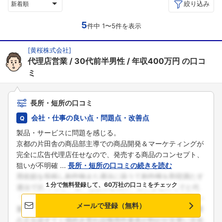
絞り込み
新着順
5
件中 1〜5件を表示
[
黄桜株式会社
]
代理店営業
30代前半男性
年収400万円
の口コ
ミ
長所・短所の口コミ
会社・仕事の良い点・問題点・改善点
製品・サービスに問題を感じる。
京都の片田舎の商品部主導での商品開発＆マーケティングが
完全に広告代理店任せなので、発売する商品のコンセプト、
狙いが不明確 ...
長所・短所の口コミの続きを読む
１分で無料登録して、60万社の口コミをチェック
メールで登録（無料）