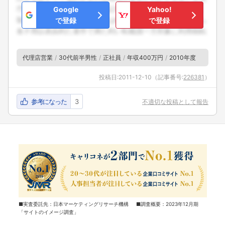
Google
Yahoo!
で登録
で登録
代理店営業
30代前半男性
正社員
年収400万円
2010年度
投稿日:
2011-12-10
（記事番号:
226381
）
参考になった
3
不適切な投稿として報告
■実査委託先：日本マーケティングリサーチ機構 ■調査概要：2023年12月期
「サイトのイメージ調査」