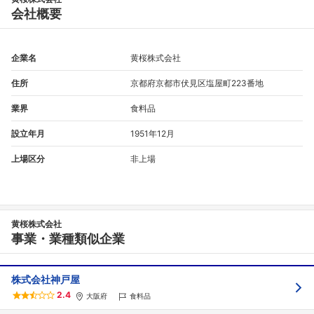
会社概要
企業名
黄桜株式会社
住所
京都府京都市伏見区塩屋町223番地
業界
食料品
設立年月
1951年12月
上場区分
非上場
黄桜株式会社
事業・業種類似企業
株式会社神戸屋
2.4
大阪府
食料品