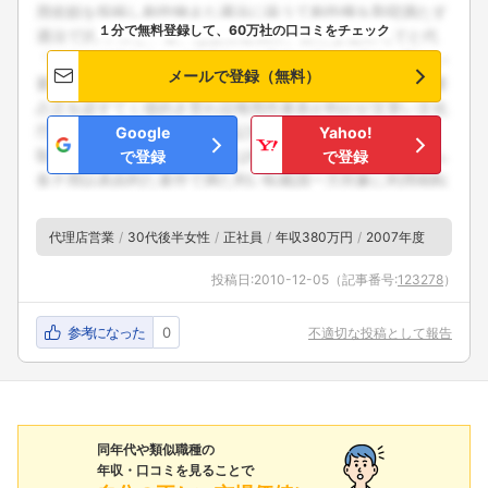
１分で無料登録して、60万社の口コミをチェック
メールで登録（無料）
Google
Yahoo!
で登録
で登録
代理店営業
30代後半女性
正社員
年収380万円
2007年度
投稿日:
2010-12-05
（記事番号:
123278
）
参考になった
0
不適切な投稿として報告
同年代や類似職種の
年収・口コミを見ることで