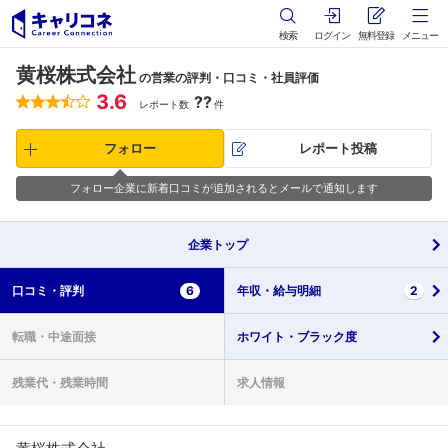
検索
ログイン
無料登録
メニュー
黄桜株式会社
の営業の評判・口コミ・社員評価
3.6
??
レポート数
件
フォロー
レポート投稿
フォロー企業に新着口コミが追加されるとメールで通知します
企業
トップ
口コミ・
評判
6
年収・
給与明細
2
転職・
中途面接
ホワイト・
ブラック度
残業代・
残業時間
求人情報