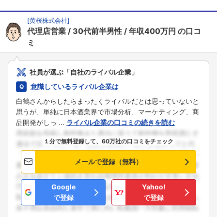
[
黄桜株式会社
]
代理店営業
30代前半男性
年収400万円
の口コ
ミ
社員が選ぶ「自社のライバル企業」
意識しているライバル企業は
白鶴さんからしたらまったくライバルだとは思っていないと
思うが、単純に日本酒業界で市場分析、マーケティング、商
品開発がしっ ...
ライバル企業の口コミの続きを読む
１分で無料登録して、60万社の口コミをチェック
メールで登録（無料）
Google
Yahoo!
で登録
で登録