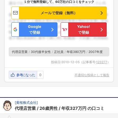
１分で無料登録して、60万社の口コミをチェック
メールで登録（無料）
Google
Yahoo!
で登録
で登録
代理店営業
30代後半女性
正社員
年収380万円
2007年度
投稿日:
2010-12-05
（記事番号:
123277
）
フォローしました
参考になった
0
不適切な投稿として報告
こちらの企業もフォローしませんか？
[
黄桜株式会社
]
代理店営業
26歳男性
年収327万円
の口コミ