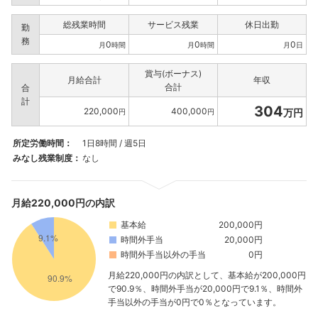
総残業時間
サービス残業
休日出勤
勤
務
0
0
0
月
時間
月
時間
月
日
賞与(ボーナス)
月給合計
年収
合計
合
計
304
220,000
400,000
万円
円
円
所定労働時間：
1日8時間 / 週5日
みなし残業制度：
なし
月給220,000円の内訳
基本給
200,000円
時間外手当
20,000円
時間外手当以外の手当
0円
月給220,000円の内訳として、基本給が200,000円
で90.9％、時間外手当が20,000円で9.1％、時間外
手当以外の手当が0円で0％となっています。