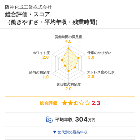
阪神化成工業株式会社
総合評価・スコア
（働きやすさ・平均年収・残業時間）
2.3
総合評価
304
平均年収
万円
世代別
20代
▼ 世代別の最高年収
30代
40代
最高年収
--万
--万
--万