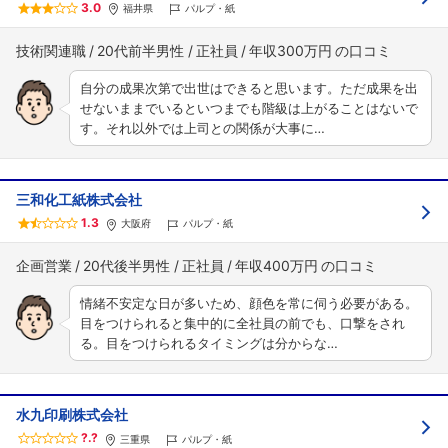
3.0
福井県
パルプ・紙
技術関連職
20代前半男性
正社員
年収300万円
自分の成果次第で出世はできると思います。ただ成果を出
せないままでいるといつまでも階級は上がることはないで
す。それ以外では上司との関係が大事に…
三和化工紙株式会社
1.3
大阪府
パルプ・紙
企画営業
20代後半男性
正社員
年収400万円
情緒不安定な日が多いため、顔色を常に伺う必要がある。
目をつけられると集中的に全社員の前でも、口撃をされ
る。目をつけられるタイミングは分からな…
水九印刷株式会社
?.?
三重県
パルプ・紙