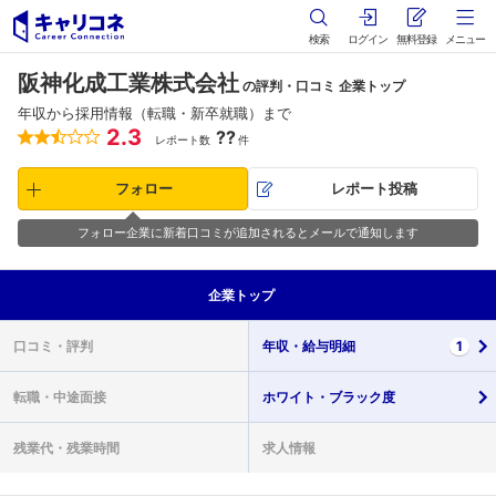
検索
ログイン
無料登録
メニュー
阪神化成工業株式会社
の評判・口コミ 企業トップ
年収から採用情報（転職・新卒就職）まで
2.3
??
レポート数
件
フォロー
レポート投稿
フォロー企業に新着口コミが追加されるとメールで通知します
企業
トップ
口コミ・
評判
年収・
給与明細
1
転職・
中途面接
ホワイト・
ブラック度
残業代・
残業時間
求人情報