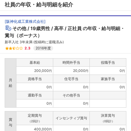
社員の年収・給与明細を紹介
[
阪神化成工業株式会社
]
その他
19歳男性
高卒
正社員
の年収・給与明細・
賞与（ボーナス）
新卒入社 3年未満 (投稿時に退職済み)
2.3
2016年度
基本給
時間外手当
役職手当
200,000
20,000
0
円
円
円
資格手当
住宅手当
家族手当
月
給
0
0
0
円
円
円
通勤手当
その他手当
0
0
円
円
定期賞与
決算賞与
インセンティブ賞与
賞
（2回計）
（0回計）
与
400,000
0
0
円
円
円