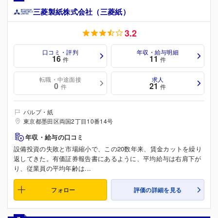
三菱製紙株式会社（三菱紙）
3.2
口コミ・評判
年収・給与明細
16
11
件
件
転職・中途面接
求人
0
21
件
件
パルプ・紙
東京都墨田区両国2丁目10番14号
年収・給与の口コミ
設備投資の失敗と市場縮小で、この20数年来、賃金カットを繰り
返してきた。有価証券報告書にあるように、平均給与は右肩下が
り、従業員の平均年齢は...
フォロー
評価の詳細を見る