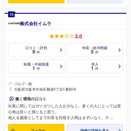
10
株式会社イムラ
3.0
口コミ・評判
年収・給与明細
9
5
件
件
転職・中途面接
求人
1
1
件
件
パルプ・紙
大阪府大阪市中央区難波5丁目1番60号
働く環境の口コミ
社風に関してはガツガツした人が少なく、多くの人にとっては居
心地は良いと感じると思う。
他人を蹴落としてまで出世を目指す人間はまずいなく、チ...
フォロー
評価の詳細を見る