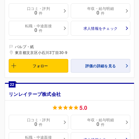
口コミ・評判
年収・給与明細
0
0
件
件
転職・中途面接
求人情報をチェック
0
件
パルプ・紙
東京都文京区小石川3丁目30-9
フォロー
評価の詳細を見る
22
リンレイテープ株式会社
5.0
口コミ・評判
年収・給与明細
0
0
件
件
転職・中途面接