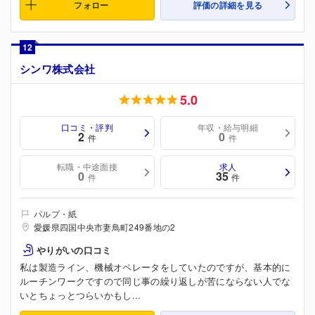
フォロー
評価の詳細を見る
12
シンワ株式会社
5.0
口コミ・評判
年収・給与明細
2
0
件
件
転職・中途面接
求人
0
35
件
件
パルプ・紙
愛媛県四国中央市妻鳥町249番地の2
やりがいの口コミ
私は製造ライン、機械オペレータをしていたのですが、基本的に
ルーチンワークですので同じ事の繰り返しが苦にならない人でな
いとちょっとつらいかもし...