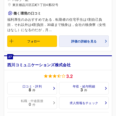
東京都品川区広町1丁目4番22号
働く環境の口コミ
福利厚生のみおすすめである．転勤者の住宅手当は1割自己負
担．それ以外は4割負担．30歳まで独身は，会社の独身寮（女性
はなし）になるのだが，月...
フォロー
評価の詳細を見る
27
西川コミュニケーションズ株式会社
3.2
口コミ・評判
年収・給与明細
8
3
件
件
転職・中途面接
求人情報をチェック
0
件