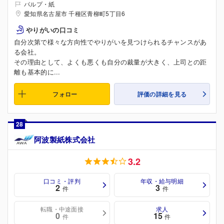
パルプ・紙
愛知県名古屋市 千種区青柳町5丁目6
やりがいの口コミ
自分次第で様々な方向性でやりがいを見つけられるチャンスがあ
る会社。
その理由として、よくも悪くも自分の裁量が大きく、上司との距
離も基本的に...
フォロー
評価の詳細を見る
28
阿波製紙株式会社
3.2
口コミ・評判
年収・給与明細
2
3
件
件
転職・中途面接
求人
0
15
件
件