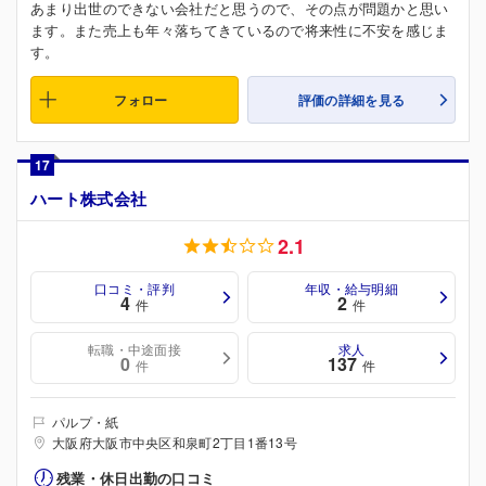
あまり出世のできない会社だと思うので、その点が問題かと思い
ます。また売上も年々落ちてきているので将来性に不安を感じま
す。
フォロー
評価の詳細を見る
17
ハート株式会社
2.1
口コミ・評判
年収・給与明細
4
2
件
件
転職・中途面接
求人
0
137
件
件
パルプ・紙
大阪府大阪市中央区和泉町2丁目1番13号
残業・休日出勤の口コミ