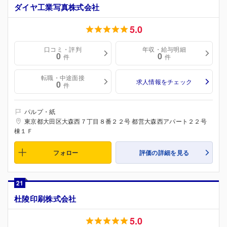
ダイヤ工業写真株式会社
5.0
口コミ・評判
年収・給与明細
0
0
件
件
転職・中途面接
求人情報をチェック
0
件
パルプ・紙
東京都大田区大森西７丁目８番２２号 都営大森西アパート２２号
棟１Ｆ
フォロー
評価の詳細を見る
21
杜陵印刷株式会社
5.0