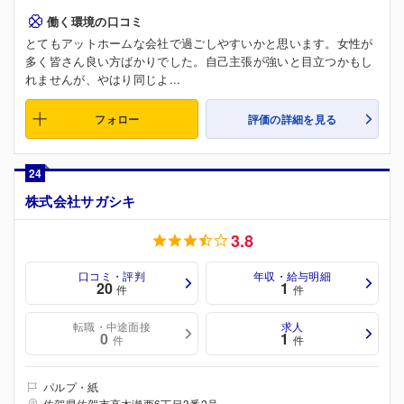
働く環境の口コミ
とてもアットホームな会社で過ごしやすいかと思います。女性が
多く皆さん良い方ばかりでした。自己主張が強いと目立つかもし
れませんが、やはり同じよ...
フォロー
評価の詳細を見る
24
株式会社サガシキ
3.8
口コミ・評判
年収・給与明細
20
1
件
件
転職・中途面接
求人
0
1
件
件
パルプ・紙
佐賀県佐賀市高木瀬西6丁目3番2号