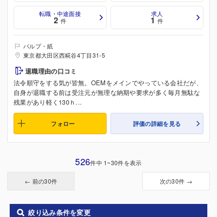
転職・中途面接
求人
2
1
件
件
パルプ・紙
東京都大田区西糀谷4丁目31-5
退職理由の口コミ
法令順守をする気が皆無。OEMをメインでやっている会社だが、
自身が退職する前は受注元が無理な納期や要求が多く毎月無駄な
残業があり軽く130ｈ...
フォロー
評価の詳細を見る
526
件中 1~30件を表示
← 前の30件
次の30件 →
絞り込み条件を変更