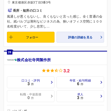
東京都港区赤坂3丁目3番3号
長所・短所の口コミ
風通しが悪くもないし、良くもないと言った感じ。全く普通の会
社。紙パルプは薄利なビジネスの為、狭いオフィス空間に１００
名程度がいて、少し息苦し...
フォロー
評価の詳細を見る
26
株式会社寺岡製作所
3.2
口コミ・評判
年収・給与明細
3
6
件
件
転職・中途面接
求人
0
3
件
件
パルプ・紙