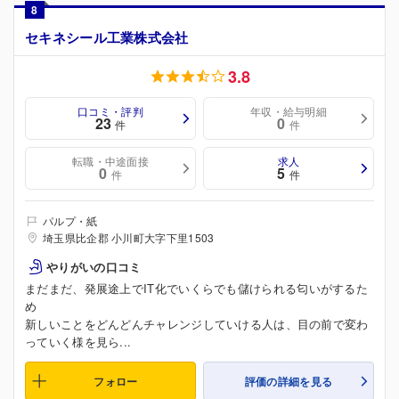
8
セキネシール工業株式会社
3.8
口コミ・評判
年収・給与明細
23
0
件
件
転職・中途面接
求人
0
5
件
件
パルプ・紙
埼玉県比企郡 小川町大字下里1503
やりがいの口コミ
まだまだ、発展途上でIT化でいくらでも儲けられる匂いがするた
め
新しいことをどんどんチャレンジしていける人は、目の前で変わ
っていく様を見ら...
フォロー
評価の詳細を見る