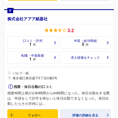
9
株式会社アアア紙器社
3.2
口コミ・評判
年収・給与明細
1
5
件
件
転職・中途面接
求人情報をチェック
1
件
パルプ・紙
東京都江東区森下5丁目3番2号
残業・休日出勤の口コミ
残業時間上限がが80時間から60時間になった。休日出勤をする際
は、申請をして許可を得ないと休日出勤できなくなった。休日出
勤したらその月内には...
フォロー
評価の詳細を見る