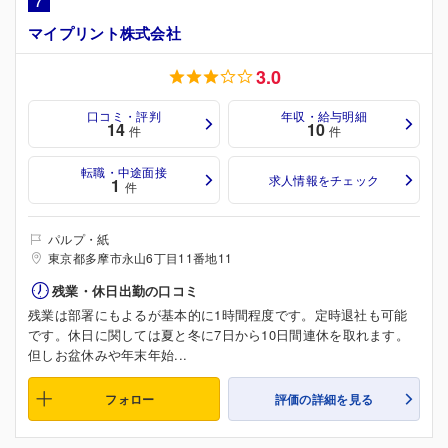
7
マイプリント株式会社
3.0
口コミ・評判
年収・給与明細
14
10
件
件
転職・中途面接
求人情報をチェック
1
件
パルプ・紙
東京都多摩市永山6丁目11番地11
残業・休日出勤の口コミ
残業は部署にもよるが基本的に1時間程度です。定時退社も可能
です。休日に関しては夏と冬に7日から10日間連休を取れます。
但しお盆休みや年末年始...
フォロー
評価の詳細を見る