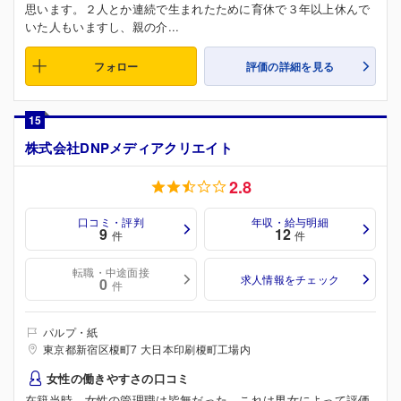
思います。２人とか連続で生まれたために育休で３年以上休んで
いた人もいますし、親の介...
フォロー
評価の詳細を見る
15
株式会社DNPメディアクリエイト
2.8
口コミ・評判
年収・給与明細
9
12
件
件
転職・中途面接
求人情報をチェック
0
件
パルプ・紙
東京都新宿区榎町7 大日本印刷榎町工場内
女性の働きやすさの口コミ
在籍当時、女性の管理職は皆無だった。これは男女によって評価