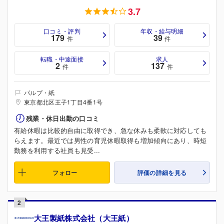
3.7
口コミ・評判
年収・給与明細
179
39
件
件
転職・中途面接
求人
2
137
件
件
パルプ・紙
東京都北区王子1丁目4番1号
残業・休日出勤の口コミ
有給休暇は比較的自由に取得でき、急な休みも柔軟に対応しても
らえます。最近では男性の育児休暇取得も増加傾向にあり、時短
勤務を利用する社員も見受...
フォロー
評価の詳細を見る
2
大王製紙株式会社（大王紙）