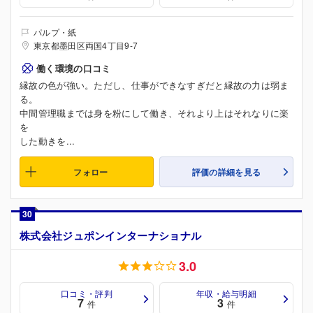
パルプ・紙
東京都墨田区両国4丁目9-7
働く環境の口コミ
縁故の色が強い。ただし、仕事ができなすぎだと縁故の力は弱ま
る。
中間管理職までは身を粉にして働き、それより上はそれなりに楽
を
した動きを...
フォロー
評価の詳細を見る
30
株式会社ジュポンインターナショナル
3.0
口コミ・評判
年収・給与明細
7
3
件
件