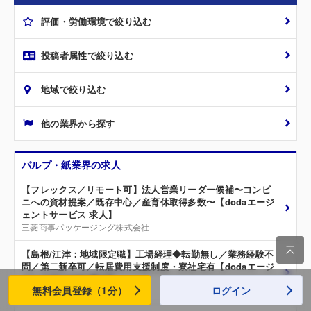
評価・労働環境で絞り込む
投稿者属性で絞り込む
地域で絞り込む
他の業界から探す
パルプ・紙業界の求人
【フレックス／リモート可】法人営業リーダー候補〜コンビ
ニへの資材提案／既存中心／産育休取得多数〜【dodaエージ
ェントサービス 求人】
三菱商事パッケージング株式会社

【島根/江津：地域限定職】工場経理◆転勤無し／業務経験不
問／第二新卒可／転居費用支援制度・寮社宅有【dodaエージ
ェントサービス 求人】
無料会員登録（1分）
ログイン
日本製紙株式会社