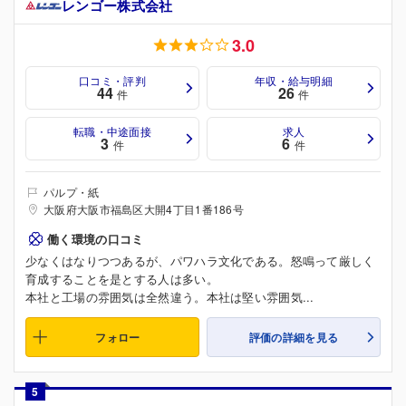
レンゴー株式会社
3.0
口コミ・評判
年収・給与明細
44
26
件
件
転職・中途面接
求人
3
6
件
件
パルプ・紙
大阪府大阪市福島区大開4丁目1番186号
働く環境の口コミ
少なくはなりつつあるが、パワハラ文化である。怒鳴って厳しく
育成することを是とする人は多い。
本社と工場の雰囲気は全然違う。本社は堅い雰囲気...
フォロー
評価の詳細を見る
5