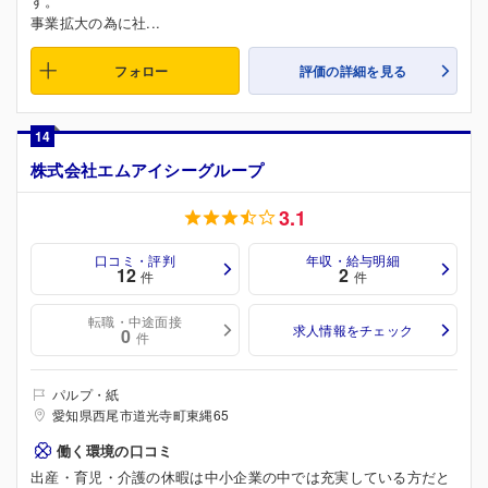
す。
事業拡大の為に社...
フォロー
評価の詳細を見る
14
株式会社エムアイシーグループ
3.1
口コミ・評判
年収・給与明細
12
2
件
件
転職・中途面接
求人情報をチェック
0
件
パルプ・紙
愛知県西尾市道光寺町東縄65
働く環境の口コミ
出産・育児・介護の休暇は中小企業の中では充実している方だと