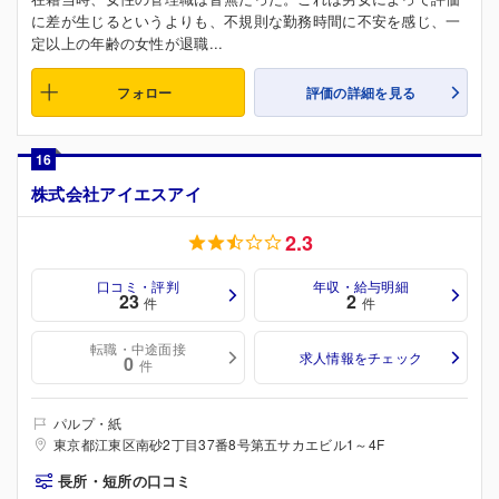
に差が生じるというよりも、不規則な勤務時間に不安を感じ、一
定以上の年齢の女性が退職...
フォロー
評価の詳細を見る
16
株式会社アイエスアイ
2.3
口コミ・評判
年収・給与明細
23
2
件
件
転職・中途面接
求人情報をチェック
0
件
パルプ・紙
東京都江東区南砂2丁目37番8号第五サカエビル1～4F
長所・短所の口コミ