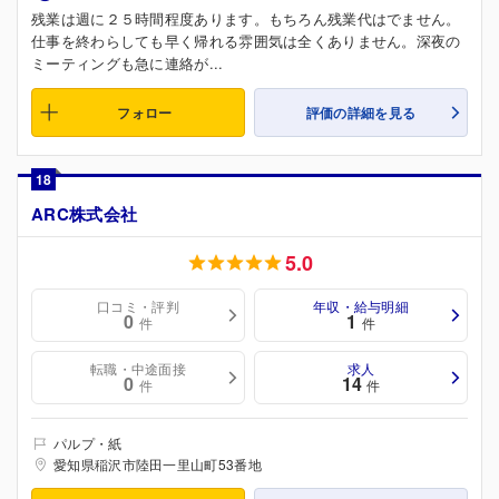
残業は週に２５時間程度あります。もちろん残業代はでません。
仕事を終わらしても早く帰れる雰囲気は全くありません。深夜の
ミーティングも急に連絡が...
フォロー
評価の詳細を見る
18
ARC株式会社
5.0
口コミ・評判
年収・給与明細
0
1
件
件
転職・中途面接
求人
0
14
件
件
パルプ・紙
愛知県稲沢市陸田一里山町53番地