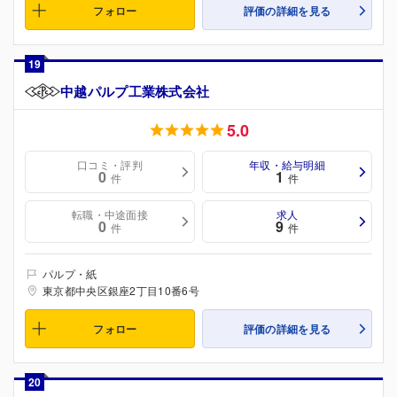
フォロー
評価の詳細を見る
19
中越パルプ工業株式会社
5.0
口コミ・評判
年収・給与明細
0
1
件
件
転職・中途面接
求人
0
9
件
件
パルプ・紙
東京都中央区銀座2丁目10番6号
フォロー
評価の詳細を見る
20