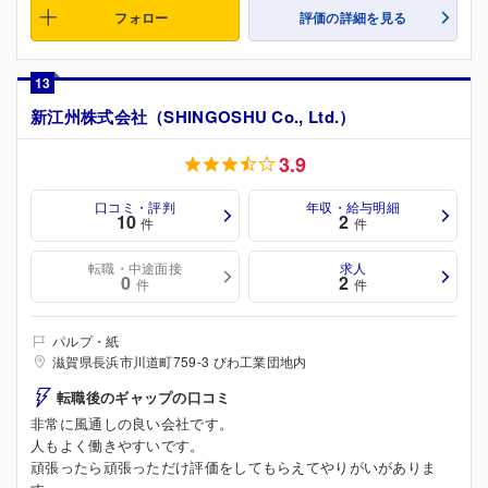
フォロー
評価の詳細を見る
13
新江州株式会社（SHINGOSHU Co., Ltd.）
3.9
口コミ・評判
年収・給与明細
10
2
件
件
転職・中途面接
求人
0
2
件
件
パルプ・紙
滋賀県長浜市川道町759-3 びわ工業団地内
転職後のギャップの口コミ
非常に風通しの良い会社です。
人もよく働きやすいです。
頑張ったら頑張っただけ評価をしてもらえてやりがいがありま