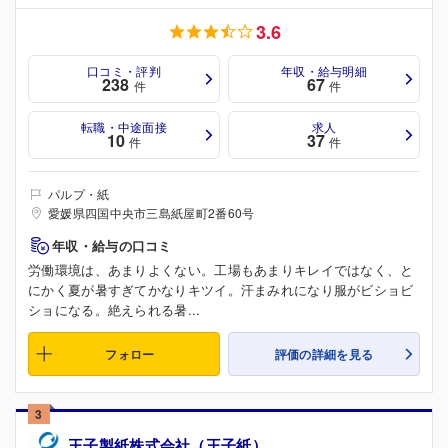
3.6
口コミ・評判
年収・給与明細
238
67
件
件
転職・中途面接
求人
10
37
件
件
パルプ・紙
愛媛県四国中央市三島紙屋町2番60号
年収・給与の口コミ
労働環境は、あまりよくない。工場もあまりキレイではなく、と
にかく夏が暑すぎてかなりキツイ。汗まみれになり服がビショビ
ショになる。絶えられる暑...
フォロー
評価の詳細を見る
3
王子製紙株式会社（王子紙）