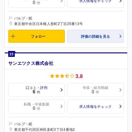
求人情報をチェック
0
件
パルプ・紙
東京都中央区日本橋人形町2丁目25番13号
フォロー
評価の詳細を見る
23
サンエツクス株式会社
3.8
口コミ・評判
年収・給与明細
6
0
件
件
転職・中途面接
求人情報をチェック
0
件
パルプ・紙
東京都千代田区神田多町2丁目4番地2