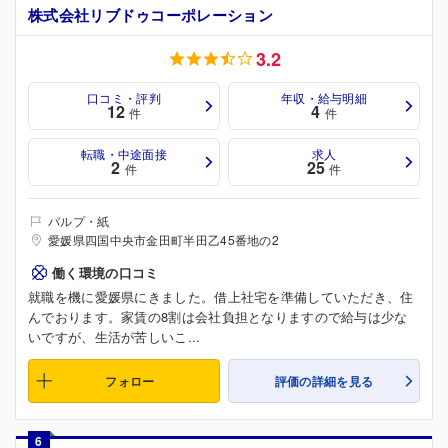
株式会社リブドゥコーポレーション
3.2
口コミ・評判
年収・給与明細
12
4
件
件
転職・中途面接
求人
2
25
件
件
パルプ・紙
愛媛県四国中央市金田町半田乙45番地の2
働く環境の口コミ
就職を機に愛媛県にきました。借上社宅を準備していただき、住
んでおります。家賃の8割は会社負担となりますので給与は少な
いですが、生活が苦しいこ...
フォロー
評価の詳細を見る
6