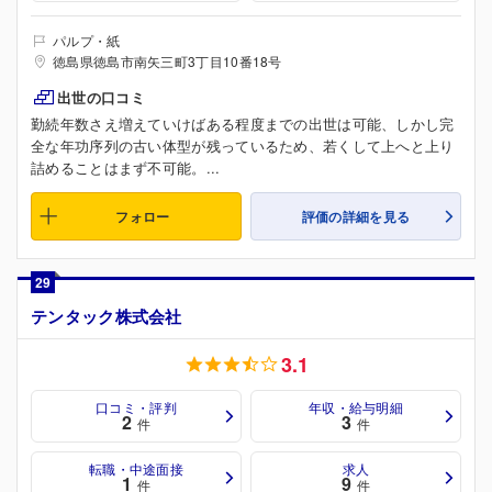
パルプ・紙
徳島県徳島市南矢三町3丁目10番18号
出世の口コミ
勤続年数さえ増えていけばある程度までの出世は可能、しかし完
全な年功序列の古い体型が残っているため、若くして上へと上り
詰めることはまず不可能。...
フォロー
評価の詳細を見る
29
テンタック株式会社
3.1
口コミ・評判
年収・給与明細
2
3
件
件
転職・中途面接
求人
1
9
件
件