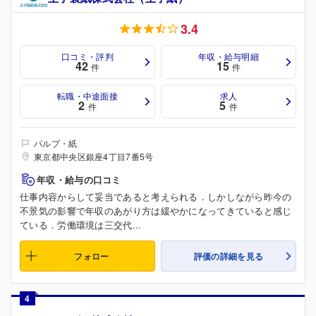
3.4
口コミ・評判
年収・給与明細
42
15
件
件
転職・中途面接
求人
2
5
件
件
パルプ・紙
東京都中央区銀座4丁目7番5号
年収・給与の口コミ
仕事内容からして妥当であると考えられる．しかしながら昨今の
不景気の影響で年収のあがり方は緩やかになってきていると感じ
ている．労働環境は三交代...
フォロー
評価の詳細を見る
4