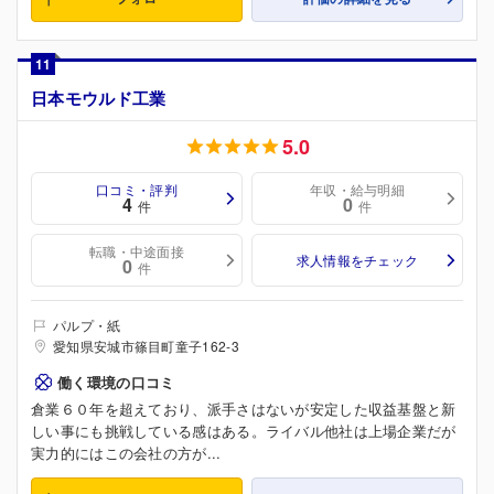
11
日本モウルド工業
5.0
口コミ・評判
年収・給与明細
4
0
件
件
転職・中途面接
求人情報をチェック
0
件
パルプ・紙
愛知県安城市篠目町童子162-3
働く環境の口コミ
倉業６０年を超えており、派手さはないが安定した収益基盤と新
しい事にも挑戦している感はある。ライバル他社は上場企業だが
実力的にはこの会社の方が...