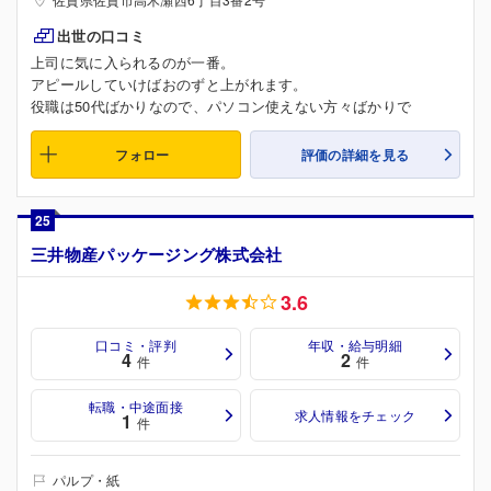
出世の口コミ
上司に気に入られるのが一番。
アピールしていけばおのずと上がれます。
役職は50代ばかりなので、パソコン使えない方々ばかりで
フォロー
評価の詳細を見る
25
三井物産パッケージング株式会社
3.6
口コミ・評判
年収・給与明細
4
2
件
件
転職・中途面接
求人情報をチェック
1
件
パルプ・紙