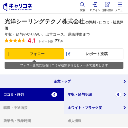
検索
ログイン
無料登録
メニュー
光洋シーリングテクノ株式会社
の評判・口コミ・社員評
価
年収・給与ややりがい、出世コース、退職理由まで
4.1
??
レポート数
件
フォロー
レポート投稿
フォロー企業に新着口コミが追加されるとメールで通知します
企業
トップ
口コミ・
評判
4
年収・
給与明細
6
転職・
中途面接
ホワイト・
ブラック度
残業代・
残業時間
求人情報