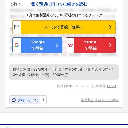
で行う。 ...
働く環境の口コミの続きを読む
１分で無料登録して、60万社の口コミをチェック
メールで登録（無料）
Google
Yahoo!
で登録
で登録
技術関連職
22歳男性
正社員
年収361万円
新卒入社 3年～1
0年未満 (投稿時に在職)
2008年度
投稿日:
2009-08-02
（記事番号:
14561
）
参考になった
1
不適切な投稿として報告