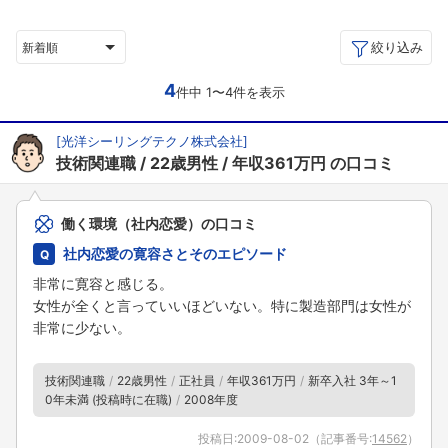
絞り込み
新着順
4
件中 1〜4件を表示
[
光洋シーリングテクノ株式会社
]
技術関連職
22歳男性
年収361万円
の口コミ
働く環境（社内恋愛）の口コミ
社内恋愛の寛容さとそのエピソード
非常に寛容と感じる。
女性が全くと言っていいほどいない。特に製造部門は女性が
非常に少ない。
技術関連職
22歳男性
正社員
年収361万円
新卒入社 3年～1
0年未満 (投稿時に在職)
2008年度
投稿日:
2009-08-02
（記事番号:
14562
）