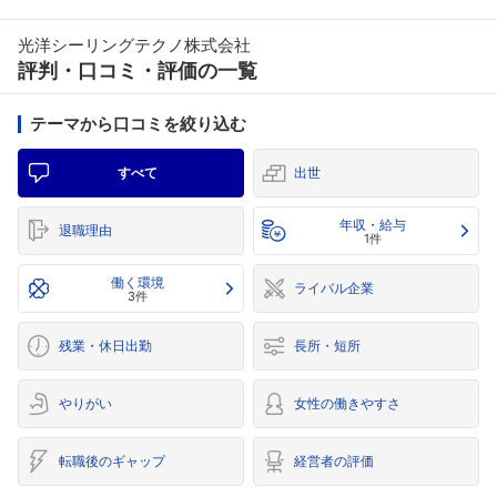
光洋シーリングテクノ株式会社
評判・口コミ・評価の一覧
テーマから口コミを絞り込む
すべて
出世
年収・給与
退職理由
1件
働く環境
ライバル企業
3件
残業・休日出勤
長所・短所
やりがい
女性の働きやすさ
転職後のギャップ
経営者の評価