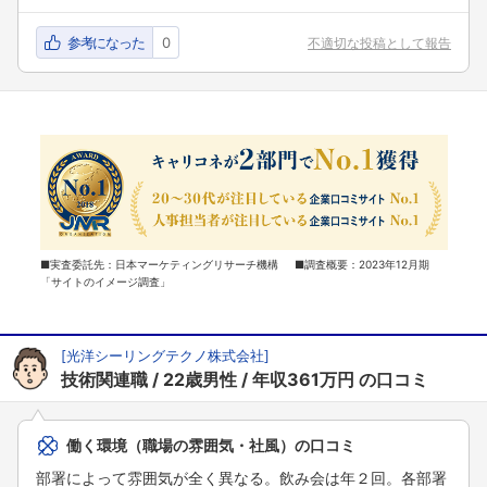
参考になった
0
不適切な投稿として報告
■実査委託先：日本マーケティングリサーチ機構 ■調査概要：2023年12月期
「サイトのイメージ調査」
[
光洋シーリングテクノ株式会社
]
技術関連職
22歳男性
年収361万円
の口コミ
働く環境（職場の雰囲気・社風）の口コミ
部署によって雰囲気が全く異なる。飲み会は年２回。各部署