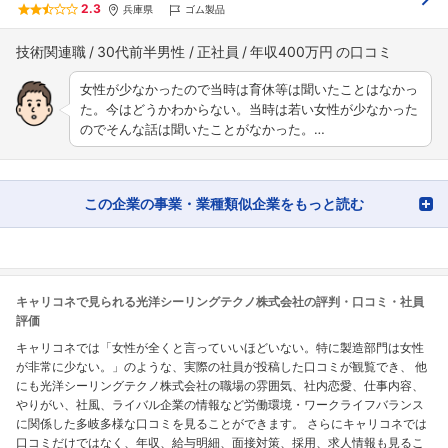
2.3
兵庫県
ゴム製品
技術関連職
30代前半男性
正社員
年収400万円
女性が少なかったので当時は育休等は聞いたことはなかっ
た。今はどうかわからない。当時は若い女性が少なかった
のでそんな話は聞いたことがなかった。…
この企業の事業・業種類似企業をもっと読む
キャリコネで見られる光洋シーリングテクノ株式会社の評判・口コミ・社員
評価
キャリコネでは「女性が全くと言っていいほどいない。特に製造部門は女性
が非常に少ない。」のような、実際の社員が投稿した口コミが観覧でき、 他
にも光洋シーリングテクノ株式会社の職場の雰囲気、社内恋愛、仕事内容、
やりがい、社風、ライバル企業の情報など労働環境・ワークライフバランス
に関係した多岐多様な口コミを見ることができます。 さらにキャリコネでは
口コミだけではなく、年収、給与明細、面接対策、採用、求人情報も見るこ