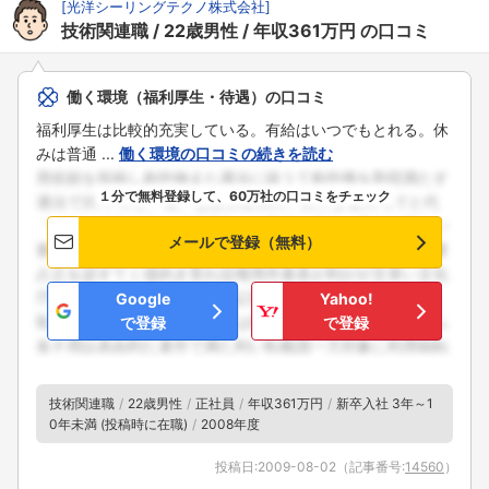
[
光洋シーリングテクノ株式会社
]
技術関連職
22歳男性
年収361万円
の口コミ
働く環境（福利厚生・待遇）の口コミ
福利厚生は比較的充実している。有給はいつでもとれる。休
みは普通 ...
働く環境の口コミの続きを読む
１分で無料登録して、60万社の口コミをチェック
メールで登録（無料）
Google
Yahoo!
で登録
で登録
技術関連職
22歳男性
正社員
年収361万円
新卒入社 3年～1
0年未満 (投稿時に在職)
2008年度
投稿日:
2009-08-02
（記事番号:
14560
）