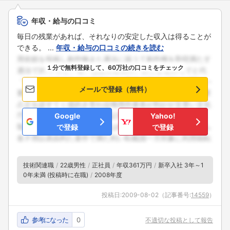
年収・給与の口コミ
毎日の残業があれば、それなりの安定した収入は得ることが
できる。 ...
年収・給与の口コミの続きを読む
１分で無料登録して、60万社の口コミをチェック
メールで登録（無料）
Google
Yahoo!
で登録
で登録
フォローしました
こちらの企業もフォローしませんか？
技術関連職
22歳男性
正社員
年収361万円
新卒入社 3年～1
0年未満 (投稿時に在職)
2008年度
投稿日:
2009-08-02
（記事番号:
14559
）
参考になった
0
不適切な投稿として報告