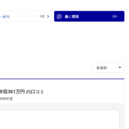
・給与
働く環境
1件
3件
新着順
年収361万円
の口コミ
2008年度