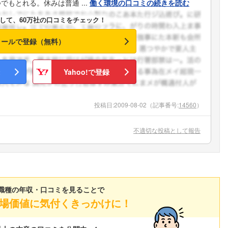
もとれる。休みは普通 ...
働く環境の口コミの続きを読む
して、60万社の口コミをチェック！
メールで登録（無料）
Yahoo!で登録
投稿日:
2009-08-02
（記事番号:
14560
）
不適切な投稿として報告
職種の年収・口コミを見ることで
場価値に気付くきっかけに！
フォローしました