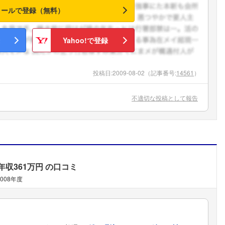
メールで登録（無料）
Yahoo!で登録
投稿日:
2009-08-02
（記事番号:
14561
）
不適切な投稿として報告
年収361万円
の口コミ
2008年度