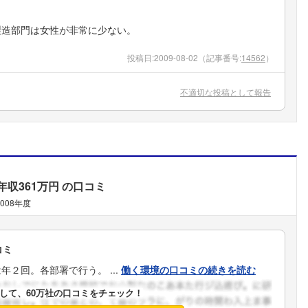
製造部門は女性が非常に少ない。
投稿日:
2009-08-02
（記事番号:
14562
）
不適切な投稿として報告
年収361万円
の口コミ
2008年度
コミ
２回。各部署で行う。 ...
働く環境の口コミの続きを読む
して、60万社の口コミをチェック！