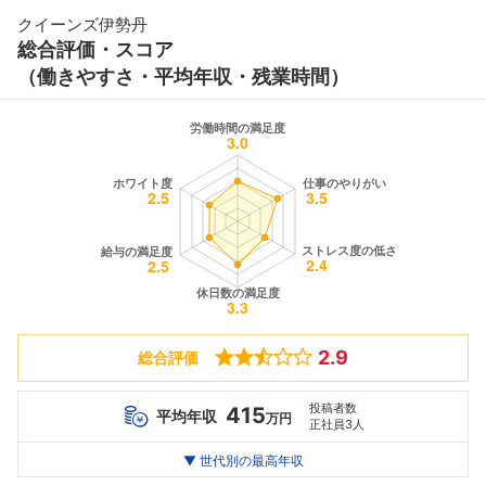
クイーンズ伊勢丹
総合評価・スコア
（働きやすさ・平均年収・残業時間）
2.9
総合評価
投稿者数
415
平均年収
万円
正社員3人
世代別
20代
▼ 世代別の最高年収
30代
40代
最高年収
316
477
--万
万
万