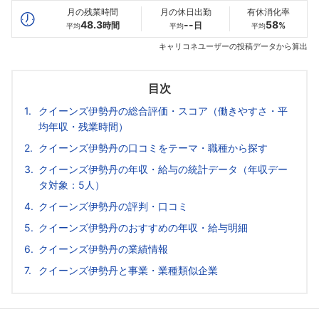
月の残業時間
月の休日出勤
有休消化率
48.3
--
58
時間
日
%
平均
平均
平均
キャリコネユーザーの投稿データから算出
目次
クイーンズ伊勢丹の総合評価・スコア（働きやすさ・平
均年収・残業時間）
クイーンズ伊勢丹の口コミをテーマ・職種から探す
クイーンズ伊勢丹の年収・給与の統計データ（年収デー
タ対象：5人）
クイーンズ伊勢丹の評判・口コミ
クイーンズ伊勢丹のおすすめの年収・給与明細
クイーンズ伊勢丹の業績情報
クイーンズ伊勢丹と事業・業種類似企業