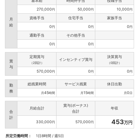
基本給
時間外手当
役職手当
270,000
50,000
10,000
円
円
円
資格手当
住宅手当
家族手当
月
給
0
0
0
円
円
円
通勤手当
その他手当
0
0
円
円
定期賞与
決算賞与
インセンティブ賞与
賞
（2回計）
（0回計）
与
570,000
0
0
円
円
円
総残業時間
サービス残業
休日出勤
勤
務
45
15
0
月
時間
月
時間
月
日
賞与(ボーナス)
月給合計
年収
合計
合
計
453
330,000
570,000
万円
円
円
所定労働時間：
1日8時間 / 週5日