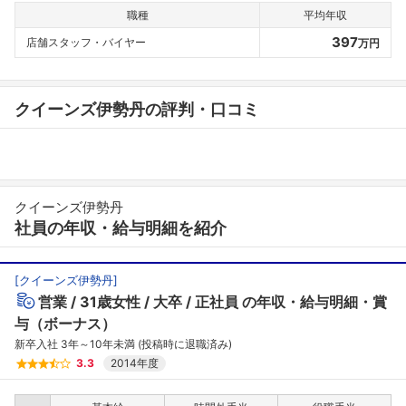
職種
平均年収
397
店舗スタッフ・バイヤー
万円
クイーンズ伊勢丹の評判・口コミ
クイーンズ伊勢丹
社員の年収・給与明細を紹介
[
クイーンズ伊勢丹
]
営業
31歳女性
大卒
正社員
の年収・給与明細・賞
与（ボーナス）
新卒入社 3年～10年未満 (投稿時に退職済み)
3.3
2014年度