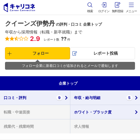
検索
ログイン
無料登録
メニュー
クイーンズ伊勢丹
の評判・口コミ 企業トップ
年収から採用情報（転職・新卒就職）まで
2.9
??
レポート数
件
フォロー
レポート投稿
フォロー企業に新着口コミが追加されるとメールで通知します
企業
トップ
口コミ・
評判
9
年収・
給与明細
5
転職・
中途面接
ホワイト・
ブラック度
残業代・
残業時間
求人情報