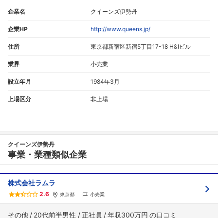
企業名
クイーンズ伊勢丹
企業HP
http://www.queens.jp/
住所
東京都新宿区新宿5丁目17-18 H&Iビル
業界
小売業
設立年月
1984年3月
上場区分
非上場
クイーンズ伊勢丹
事業・業種類似企業
株式会社ラムラ
2.6
東京都
小売業
その他
20代前半男性
正社員
年収300万円