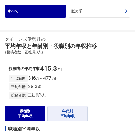
すべて
販売系
クイーンズ伊勢丹の
平均年収と年齢別・役職別の年収推移
（投稿者数：正社員3人）
415.3
投稿者の平均年収
万円
316
477
年収範囲
万～
万円
29.3
平均年齢
歳
3
投稿者数
正社員
人
職種別
年代別
平均年収
平均年収
職種別平均年収