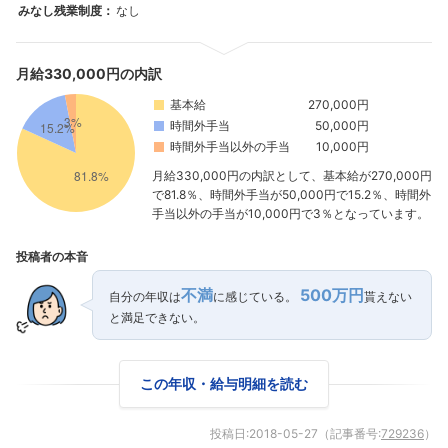
みなし残業制度：
なし
月給330,000円の内訳
基本給
270,000円
時間外手当
50,000円
時間外手当以外の手当
10,000円
月給330,000円の内訳として、基本給が270,000円
で81.8％、時間外手当が50,000円で15.2％、時間外
手当以外の手当が10,000円で3％となっています。
フォローしました
投稿者の本音
こちらの企業もフォローしませんか？
不満
500万円
自分の年収は
に感じている。
貰えない
と満足できない。
この年収・給与明細を読む
投稿日:
2018-05-27
（記事番号:
729236
）