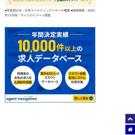
■実査委託先：日本マーケティングリサーチ機構 ■調査概要：2023
年12月期「サイトのイメージ調査」