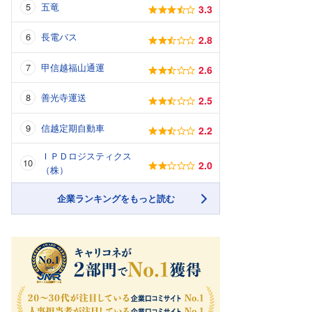
五竜
3.3
長電バス
2.8
甲信越福山通運
2.6
善光寺運送
2.5
信越定期自動車
2.2
ＩＰＤロジスティクス
2.0
（株）
企業ランキングをもっと読む