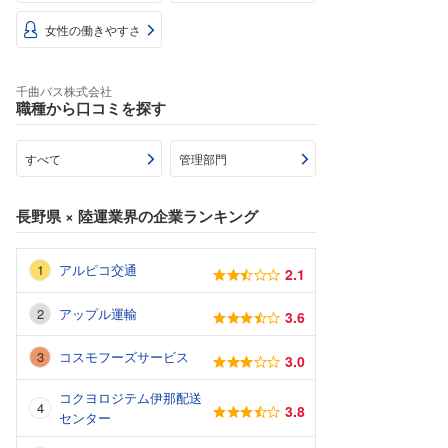
女性の働きやすさ
千曲バス株式会社
職種から口コミを探す
すべて
管理部門
長野県
×
陸運業界
の企業ランキング
アルピコ交通
2.1
アップル運輸
3.6
コスモフーズサービス
3.0
コクヨロジテム伊那配送
3.8
センター