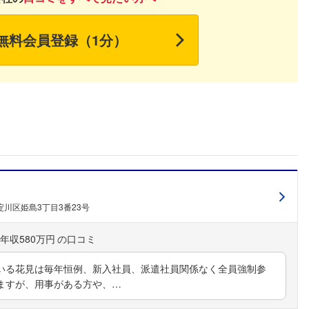
無料会員登録（1分）
川区姫島3丁目3番23号
年収580万円
いる花見は毎年恒例、新入社員、派遣社員関係なく全員強制参
ますが、用事がある方や、…