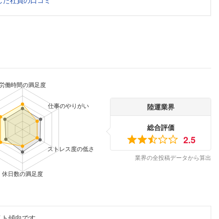
した社員の口コミ
陸運業界
総合評価
2.5
業界の全投稿データから算出
イト傾向です。