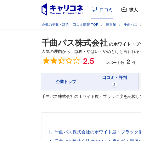
口コミ
求人
企業の年収・評判・口コミ情報 TOP
陸運業
千曲バス
千曲バス株式会社
のホワイト・ブ
人気の理由から、激務・やばい・やめとけと言われる
総合評価
2.5
2
レポート数
件
口コミ・評判
企業トップ
2
千曲バス株式会社のホワイト度・ブラック度を記載し
千曲バス株式会社のホワイト度・ブラック