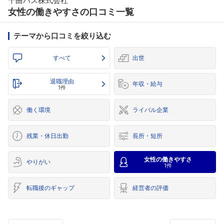
千曲バス株式会社
女性の働きやすさの口コミ一覧
テーマから口コミを絞り込む
すべて
出世
退職理由
年収・給与
1件
働く環境
ライバル企業
残業・休日出勤
長所・短所
女性の働きやすさ
やりがい
1件
転職後のギャップ
経営者の評価