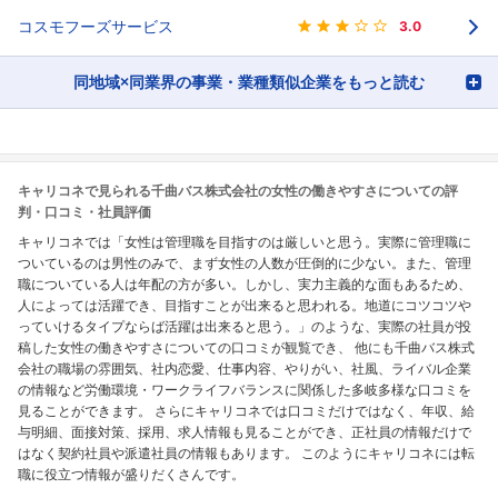
コスモフーズサービス
3.0
同地域×同業界の事業・業種類似企業をもっと読む
キャリコネで見られる千曲バス株式会社の女性の働きやすさについての評
判・口コミ・社員評価
キャリコネでは「女性は管理職を目指すのは厳しいと思う。実際に管理職に
ついているのは男性のみで、まず女性の人数が圧倒的に少ない。また、管理
職についている人は年配の方が多い。しかし、実力主義的な面もあるため、
人によっては活躍でき、目指すことが出来ると思われる。地道にコツコツや
っていけるタイプならば活躍は出来ると思う。」のような、実際の社員が投
稿した女性の働きやすさについての口コミが観覧でき、 他にも千曲バス株式
会社の職場の雰囲気、社内恋愛、仕事内容、やりがい、社風、ライバル企業
の情報など労働環境・ワークライフバランスに関係した多岐多様な口コミを
見ることができます。 さらにキャリコネでは口コミだけではなく、年収、給
与明細、面接対策、採用、求人情報も見ることができ、正社員の情報だけで
はなく契約社員や派遣社員の情報もあります。 このようにキャリコネには転
職に役立つ情報が盛りだくさんです。