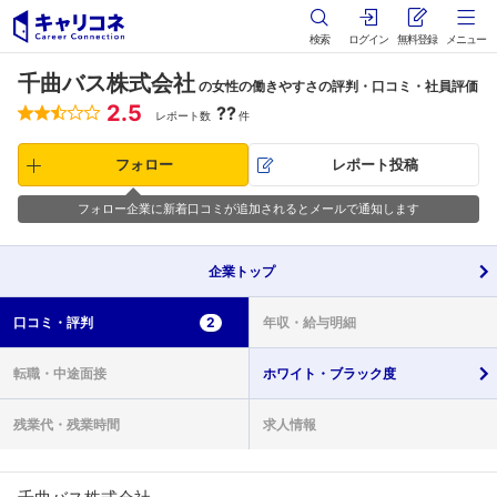
検索
ログイン
無料登録
メニュー
千曲バス株式会社
の女性の働きやすさの評判・口コミ・社員評価
2.5
??
レポート数
件
フォロー
レポート投稿
フォロー企業に新着口コミが追加されるとメールで通知します
企業
トップ
口コミ・
評判
2
年収・
給与明細
転職・
中途面接
ホワイト・
ブラック度
残業代・
残業時間
求人情報