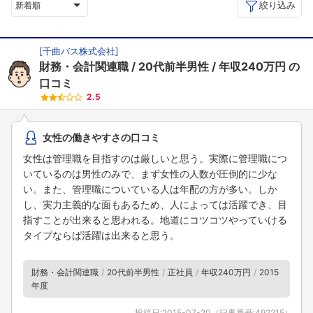
絞り込み
新着順
[
千曲バス株式会社
]
財務・会計関連職
20代前半男性
年収240万円
の
口コミ
2.5
女性の働きやすさの口コミ
女性は管理職を目指すのは厳しいと思う。実際に管理職につ
いているのは男性のみで、まず女性の人数が圧倒的に少な
い。また、管理職についている人は年配の方が多い。しか
し、実力主義的な面もあるため、人によっては活躍でき、目
指すことが出来ると思われる。地道にコツコツやっていける
タイプならば活躍は出来ると思う。
財務・会計関連職
20代前半男性
正社員
年収240万円
2015
年度
投稿日:
2015-07-20
（記事番号:
492215
）