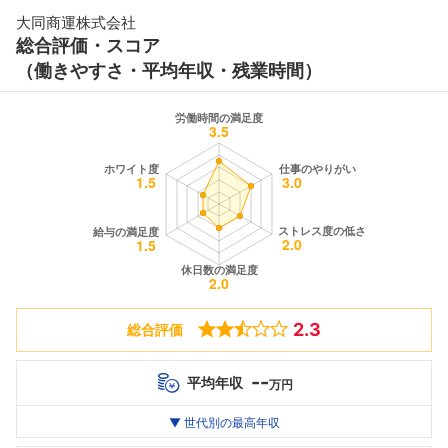
大同商運株式会社
総合評価・スコア
（働きやすさ・平均年収・残業時間）
2.3
総合評価
--
平均年収
万円
世代別
20代
▼ 世代別の最高年収
30代
40代
最高年収
--万
--万
--万