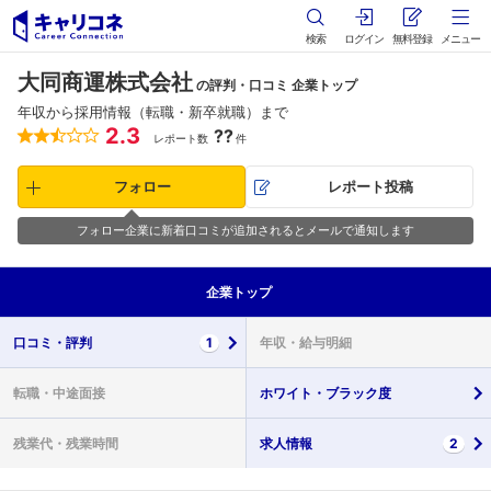
検索
ログイン
無料登録
メニュー
大同商運株式会社
の評判・口コミ 企業トップ
年収から採用情報（転職・新卒就職）まで
2.3
??
レポート数
件
フォロー
レポート投稿
フォロー企業に新着口コミが追加されるとメールで通知します
企業
トップ
口コミ・
評判
1
年収・
給与明細
転職・
中途面接
ホワイト・
ブラック度
残業代・
残業時間
求人情報
2