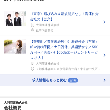
《東京》飛び込み＆新規開拓なし！海運仲介
会社の【営業】
大同商運株式会社
仕事内容参照
【茅場町／業界未経験〇】海運仲介（営業）
船や荷物手配／土日祝休／英語活かす／550
万円〜／実働7H【dodaエージェントサービ
ス 求人】
大同商運株式会社
＜勤務地詳細＞東京営業所住所：東京都中央区日本橋茅...
求人情報をもっと読む
全2件
大同商運株式会社
会社概要
フォローしました