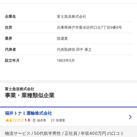
企業名
富士急送株式会社
住所
兵庫県神戸市垂水区狩口台7丁目9番6号
業界
陸運業
代表者
代表取締役 田中 康之
設立年月
1963年5月
フォローしました
こちらの企業もフォローしませんか？
富士急送株式会社
事業・業種類似企業
福井トナミ運輸株式会社
1.8
福井県
陸運業
物流サービス
50代前半男性
正社員
年収400万円