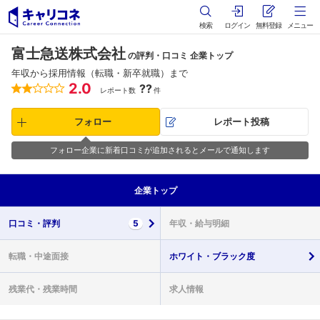
検索
ログイン
無料登録
メニュー
富士急送株式会社
の評判・口コミ 企業トップ
年収から採用情報（転職・新卒就職）まで
2.0
??
レポート数
件
フォロー
レポート投稿
フォロー企業に新着口コミが追加されるとメールで通知します
企業
トップ
口コミ・
評判
5
年収・
給与明細
転職・
中途面接
ホワイト・
ブラック度
残業代・
残業時間
求人情報