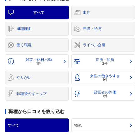
すべて
出世
退職理由
年収・給与
働く環境
ライバル企業
残業・休日出勤
長所・短所
1件
2件
女性の働きやすさ
やりがい
1件
経営者の評価
転職後のギャップ
1件
職種から口コミを絞り込む
すべて
物流