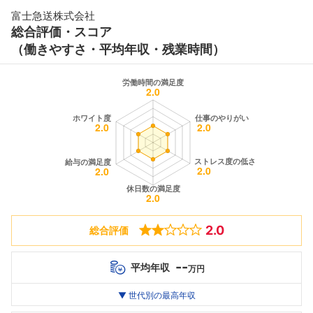
富士急送株式会社
総合評価・スコア
（働きやすさ・平均年収・残業時間）
2.0
総合評価
--
平均年収
万円
世代別
20代
▼ 世代別の最高年収
30代
40代
最高年収
--万
--万
--万