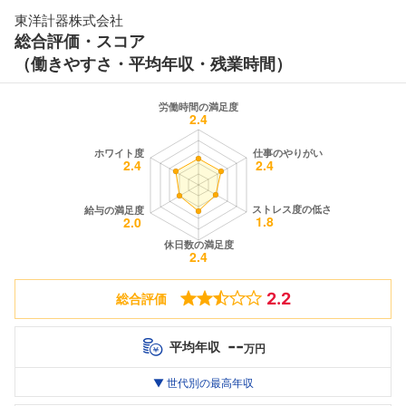
東洋計器株式会社
総合評価・スコア
（働きやすさ・平均年収・残業時間）
2.2
総合評価
--
平均年収
万円
世代別
20代
▼ 世代別の最高年収
30代
40代
最高年収
--万
--万
--万