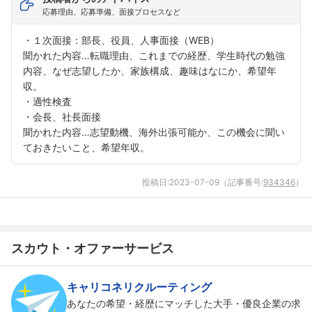
応募理由、応募準備、面接プロセスなど
・１次面接：部長、役員、人事面接（WEB）
聞かれた内容…転職理由、これまでの経歴、学生時代の勉強
内容、なぜ志望したか、家族構成、趣味はなにか、希望年
収。
・適性検査
・会長、社長面接
聞かれた内容…志望動機、海外出張可能か、この機会に聞い
ておきたいこと、希望年収。
投稿日:
2023-07-09
（記事番号:
934346
）
スカウト・オファーサービス
キャリコネリクルーティング
あなたの希望・経歴にマッチした大手・優良企業の求