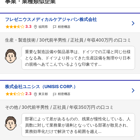
事業・業種類似企業
フレゼニウスメディカルケアジャパン株式会社
3.3
福岡県
精密機器
生産・製造技術
30代前半男性
正社員
年収400万円
重要な製造設備や製品基準は、ドイツでの工場と同じ仕様
となる為、ドイツより持ってきた生産設備を無理やり日本
の規格へあてこんでいるような印象です…
株式会社ユニシス（UNISIS CORP.）
2.3
東京都
精密機器
その他
30代前半男性
正社員
年収350万円
部署によって差があるものの、残業が慢性化している。人
員数に対して業務量が過剰となっている部署が散見され、
業務効率化だけで解決できる範囲を越え…