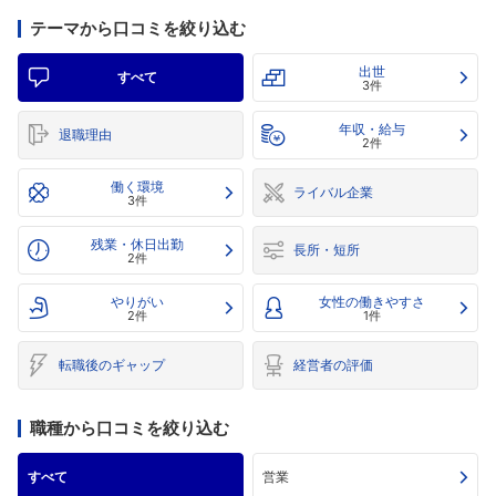
テーマから口コミを絞り込む
出世
すべて
3件
年収・給与
退職理由
2件
働く環境
ライバル企業
3件
残業・休日出勤
長所・短所
2件
やりがい
女性の働きやすさ
2件
1件
転職後のギャップ
経営者の評価
職種から口コミを絞り込む
すべて
営業