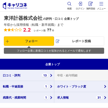
検索
ログイン
無料登録
メニュー
東洋計器株式会社
の評判・口コミ 企業トップ
年収から採用情報（転職・新卒就職）まで
2.2
??
レポート数
件
フォロー
レポート投稿
フォロー企業に新着口コミが追加されるとメールで通知します
企業
トップ
口コミ・
評判
13
年収・
給与明細
転職・
中途面接
1
ホワイト・
ブラック度
残業代・
残業時間
1
求人情報
31